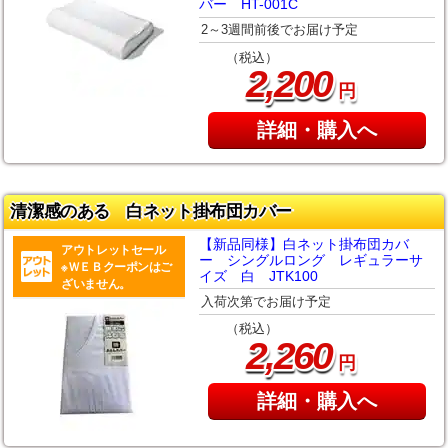
バー HT-001C
2～3週間前後でお届け予定
（税込）
,
2
200
円
詳細・購入へ
清潔感のある 白ネット掛布団カバー
【新品同様】白ネット掛布団カバ
アウトレットセール
ー シングルロング レギュラーサ
※ＷＥＢクーポンはご
イズ 白 JTK100
ざいません。
入荷次第でお届け予定
（税込）
,
2
260
円
詳細・購入へ