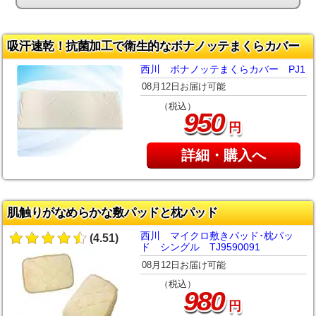
吸汗速乾！抗菌加工で衛生的なボナノッテまくらカバー
西川 ボナノッテまくらカバー PJ1
08月12日お届け可能
（税込）
950
円
詳細・購入へ
肌触りがなめらかな敷パッドと枕パッド
西川 マイクロ敷きパッド･枕パッ
(4.51)
ド シングル TJ9590091
08月12日お届け可能
（税込）
980
円