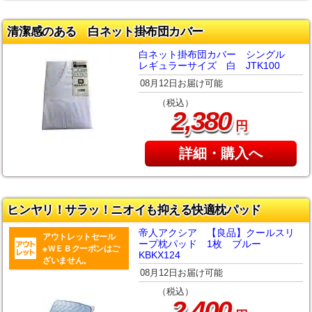
清潔感のある 白ネット掛布団カバー
白ネット掛布団カバー シングル
レギュラーサイズ 白 JTK100
08月12日お届け可能
（税込）
,
2
380
円
詳細・購入へ
ヒンヤリ！サラッ！ニオイも抑える快適枕パッド
帝人アクシア 【良品】クールスリ
アウトレットセール
ープ枕パッド 1枚 ブルー
※ＷＥＢクーポンはご
KBKX124
ざいません。
08月12日お届け可能
（税込）
,
2
400