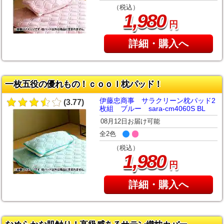
（税込）
,
1
980
円
詳細・購入へ
一枚五役の優れもの！ｃｏｏｌ枕パッド！
伊藤忠商事 サラクリーン枕パッド2
(3.77)
枚組 ブルー sara-cm4060S BL
08月12日お届け可能
全2色
（税込）
,
1
980
円
詳細・購入へ