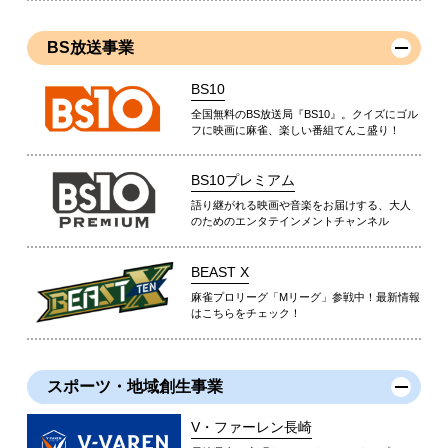
BS放送事業
BS10
全国無料のBS放送局『BS10』。クイズにゴル
フに映画に麻雀、楽しい番組てんこ盛り！
BS10プレミアム
語り継がれる映画や音楽をお届けする、大人
のためのエンタテインメントチャンネル
BEAST X
麻雀プロリーグ「Mリーグ」参戦中！最新情報
はこちらをチェック！
スポーツ・地域創生事業
V・ファーレン長崎