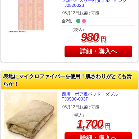
プ調ペイズリー柄ダブル ピンク
TJ0520023
08月12日お届け可能
全2色
（税込）
980
円
詳細・購入へ
表地にマイクロファイバーを使用！肌さわりがとても滑
らか！
西川 ボア敷パッド ダブル
TJ9590-093P
08月12日お届け可能
（税込）
,
1
700
円
詳細・購入へ