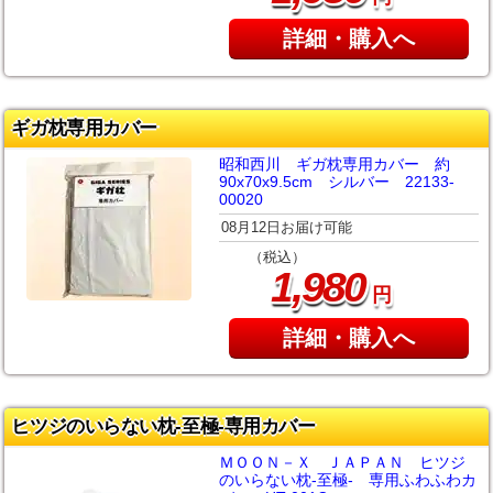
詳細・購入へ
ギガ枕専用カバー
昭和西川 ギガ枕専用カバー 約
90x70x9.5cm シルバー 22133-
00020
08月12日お届け可能
（税込）
,
1
980
円
詳細・購入へ
ヒツジのいらない枕‐至極‐専用カバー
ＭＯＯＮ－Ｘ ＪＡＰＡＮ ヒツジ
のいらない枕‐至極‐ 専用ふわふわカ