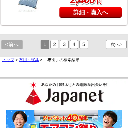
円
詳細・購入へ
1
2
3
4
5
<前へ
次へ>
トップ
>
布団・寝具
>
「布団」
の検索結果