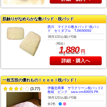
肌触りがなめらかな敷パッド・枕パッド
西川 マイクロ敷きパッド･枕パッ
ド セミダブル TJ9590092
08月12日お届け可能
（税込）
,
1
880
円
詳細・購入へ
一枚五役の優れもの！ｃｏｏｌ枕パッド！
伊藤忠商事 サラクリーン枕パッド2
(3.77)
枚組 ピンク sara-cm4060S PK
08月12日お届け可能
全2色