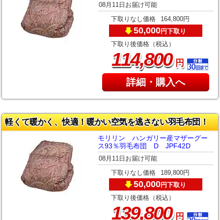
08月11日お届け可能
下取りなし価格
164,800円
50,000
下取り
円
下取り後価格（税込）
,
114
800
円
詳細・購入へ
軽くて暖かく、快適！暖かい空気を逃さない羽毛布団！
モリリン ハンガリー産マザーグー
ス93％羽毛布団 D JPF42D
08月11日お届け可能
下取りなし価格
189,800円
50,000
下取り
円
下取り後価格（税込）
,
139
800
円