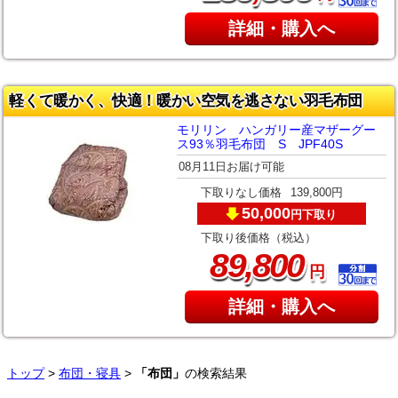
詳細・購入へ
軽くて暖かく、快適！暖かい空気を逃さない羽毛布団
モリリン ハンガリー産マザーグー
ス93％羽毛布団 S JPF40S
08月11日お届け可能
下取りなし価格
139,800円
50,000
下取り
円
下取り後価格（税込）
,
89
800
円
詳細・購入へ
トップ
>
布団・寝具
>
「布団」
の検索結果