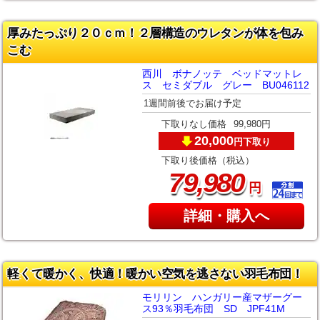
厚みたっぷり２０ｃｍ！２層構造のウレタンが体を包み
こむ
西川 ボナノッテ ベッドマットレ
ス セミダブル グレー BU046112
1週間前後でお届け予定
下取りなし価格
99,980円
20,000
下取り
円
下取り後価格（税込）
,
79
980
円
詳細・購入へ
軽くて暖かく、快適！暖かい空気を逃さない羽毛布団！
モリリン ハンガリー産マザーグー
ス93％羽毛布団 SD JPF41M