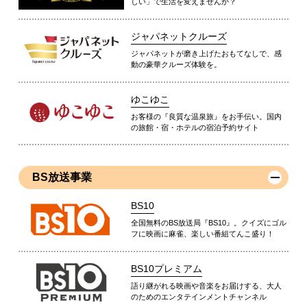
しい」で生活を変えませんか？
ジャパネットクルーズ
ジャパネットが磨き上げたおもてなしで、感
動の豪華クルーズ体験を。
ゆこゆこ
お客様の『良質な温泉旅』をお手伝い。国内
の旅館・宿・ホテルの宿泊予約サイト
BS放送事業
BS10
全国無料のBS放送局『BS10』。クイズにゴル
フに映画に麻雀、楽しい番組てんこ盛り！
BS10プレミアム
語り継がれる映画や音楽をお届けする、大人
のためのエンタテインメントチャンネル