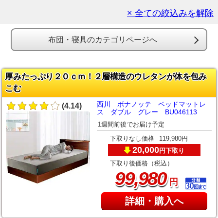
× 全ての絞込みを解除
布団・寝具のカテゴリページへ
厚みたっぷり２０ｃｍ！２層構造のウレタンが体を包み
こむ
西川 ボナノッテ ベッドマットレ
(4.14)
ス ダブル グレー BU046113
1週間前後でお届け予定
下取りなし価格
119,980円
20,000
下取り
円
下取り後価格（税込）
,
99
980
円
詳細・購入へ