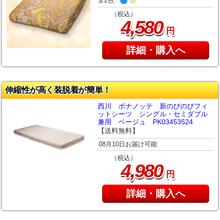
全2色
（税込）
,
4
580
円
詳細・購入へ
伸縮性が高く装脱着が簡単！
西川 ボナノッテ 新のびのびフィ
ットシーツ シングル・セミダブル
兼用 ベージュ PK03453524
【送料無料】
08月10日お届け可能
（税込）
,
4
980
円
詳細・購入へ