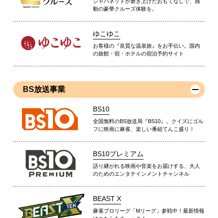
ジャパネットが磨き上げたおもてなしで、感
動の豪華クルーズ体験を。
ゆこゆこ
お客様の『良質な温泉旅』をお手伝い。国内
の旅館・宿・ホテルの宿泊予約サイト
BS放送事業
BS10
全国無料のBS放送局『BS10』。クイズにゴル
フに映画に麻雀、楽しい番組てんこ盛り！
BS10プレミアム
語り継がれる映画や音楽をお届けする、大人
のためのエンタテインメントチャンネル
BEAST X
麻雀プロリーグ「Mリーグ」参戦中！最新情報