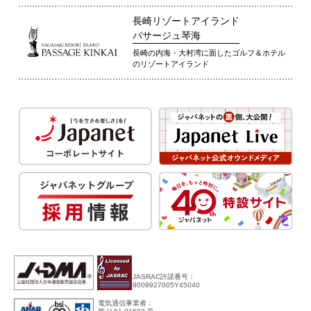
長崎リゾートアイランド
パサージュ琴海
長崎の内海・大村湾に面したゴルフ＆ホテル
のリゾートアイランド
JASRAC許諾番号：
9009927005Y45040
電気通信事業者：