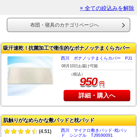
× 全ての絞込みを解除
布団・寝具のカテゴリページへ
吸汗速乾！抗菌加工で衛生的なボナノッテまくらカバー
西川 ボナノッテまくらカバー PJ1
08月10日お届け可能
（税込）
950
円
詳細・購入へ
肌触りがなめらかな敷パッドと枕パッド
西川 マイクロ敷きパッド･枕パッ
(4.51)
ド シングル TJ9590091