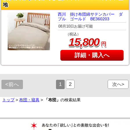
地
西川 掛け布団綿サテンカバー ダ
ブル ゴールド BE360203
08月10日お届け可能
（税込）
,
15
800
円
詳細・購入へ
1
2
<前へ
次へ>
トップ
>
布団・寝具
>
「布団」
の検索結果