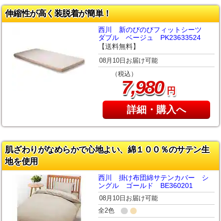
伸縮性が高く装脱着が簡単！
西川 新のびのびフィットシーツ
ダブル ベージュ PK23633524
【送料無料】
08月10日お届け可能
（税込）
,
7
980
円
詳細・購入へ
肌ざわりがなめらかで心地よい、綿１００％のサテン生
地を使用
西川 掛け布団綿サテンカバー シ
ングル ゴールド BE360201
08月10日お届け可能
全2色