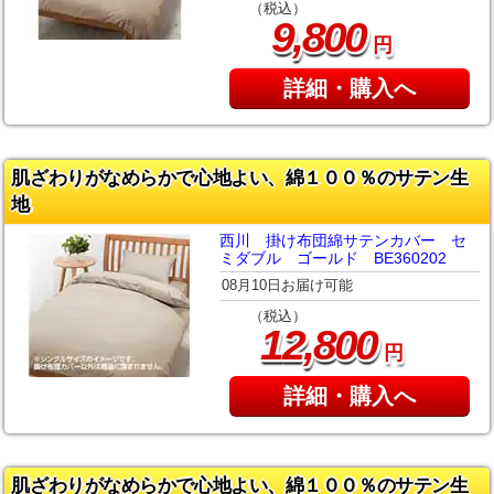
（税込）
,
9
800
円
詳細・購入へ
肌ざわりがなめらかで心地よい、綿１００％のサテン生
地
西川 掛け布団綿サテンカバー セ
ミダブル ゴールド BE360202
08月10日お届け可能
（税込）
,
12
800
円
詳細・購入へ
肌ざわりがなめらかで心地よい、綿１００％のサテン生