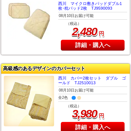
西川 マイクロ敷きパッドダブル1
枚･枕パッド2枚 TJ9590093
08月10日お届け可能
（税込）
,
2
480
円
詳細・購入へ
高級感のあるデザインのカバーセット
西川 カバー2枚セット ダブル ゴ
ールド TJ2510013
08月10日お届け可能
全2色
（税込）
,
3
980
円
詳細・購入へ