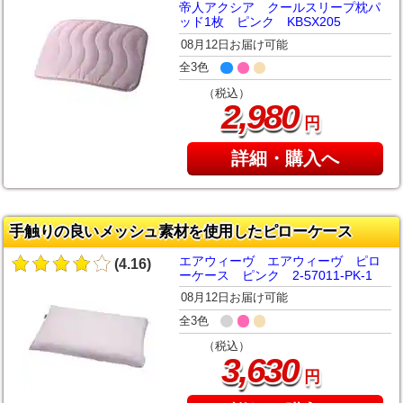
帝人アクシア クールスリープ枕パ
ッド1枚 ピンク KBSX205
08月12日お届け可能
全3色
（税込）
,
2
980
円
詳細・購入へ
手触りの良いメッシュ素材を使用したピローケース
エアウィーヴ エアウィーヴ ピロ
(4.16)
ーケース ピンク 2-57011-PK-1
08月12日お届け可能
全3色
（税込）
,
3
630
円