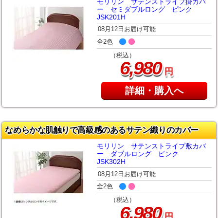
モリリン サテンストライプ掛カバ
ー セミダブルロング ピンク
JSK201H
08月12日お届け可能
全2色
（税込）
,
6
980
円
詳細・購入へ
なめらかな肌触りで高級感のあるサテン織りのカバー
モリリン サテンストライプ敷カバ
ー ダブルロング ピンク
JSK302H
08月12日お届け可能
全2色
（税込）
,
6
980
円