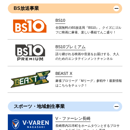
BS放送事業
BS10
全国無料のBS放送局『BS10』。クイズにゴル
フに映画に麻雀、楽しい番組てんこ盛り！
BS10プレミアム
語り継がれる映画や音楽をお届けする、大人
のためのエンタテインメントチャンネル
BEAST X
麻雀プロリーグ「Mリーグ」参戦中！最新情報
はこちらをチェック！
スポーツ・地域創生事業
V・ファーレン長崎
長崎県内21市町をホームタウンとするプロサ