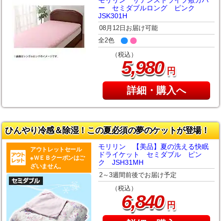
ー セミダブルロング ピンク
JSK301H
08月12日お届け可能
全2色
（税込）
,
5
980
円
詳細・購入へ
ひんやり冷感＆除湿！この夏必須の夢のケットが登場！
モリリン 【美品】夏の洗える快眠
アウトレットセール
ドライケット セミダブル ピン
※ＷＥＢクーポンはご
ク JSH31MH
ざいません。
2～3週間前後でお届け予定
（税込）
,
6
840
円