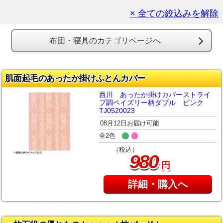
× 全ての絞込みを解除
布団・寝具のカテゴリページへ
肌面起毛のあったか掛けふとんカバー
西川 あったか掛けカバーストライ
プ調ペイズリー柄ダブル ピンク
TJ0520023
08月12日お届け可能
全2色
（税込）
980
円
詳細・購入へ