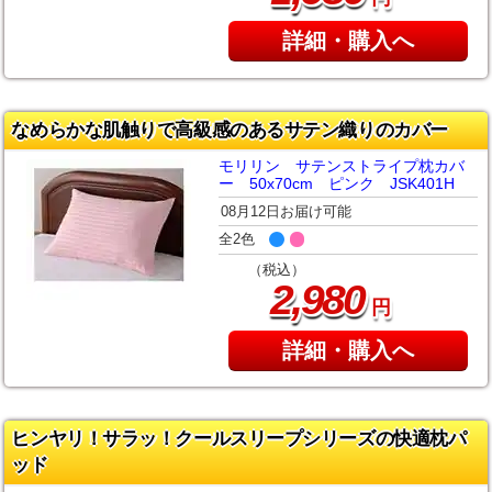
詳細・購入へ
なめらかな肌触りで高級感のあるサテン織りのカバー
モリリン サテンストライプ枕カバ
ー 50x70cm ピンク JSK401H
08月12日お届け可能
全2色
（税込）
,
2
980
円
詳細・購入へ
ヒンヤリ！サラッ！クールスリープシリーズの快適枕パ
ッド