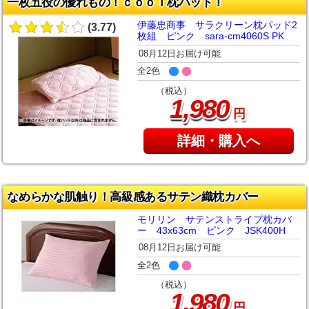
一枚五役の優れもの！ｃｏｏｌ枕パッド！
伊藤忠商事 サラクリーン枕パッド2
(3.77)
枚組 ピンク sara-cm4060S PK
08月12日お届け可能
全2色
（税込）
,
1
980
円
詳細・購入へ
なめらかな肌触り！高級感あるサテン織枕カバー
モリリン サテンストライプ枕カバ
ー 43x63cm ピンク JSK400H
08月12日お届け可能
全2色
（税込）
,
1
980
円