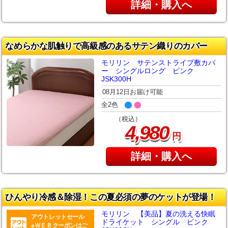
詳細・購入へ
なめらかな肌触りで高級感のあるサテン織りのカバー
モリリン サテンストライプ敷カバ
ー シングルロング ピンク
JSK300H
08月12日お届け可能
全2色
（税込）
,
4
980
円
詳細・購入へ
ひんやり冷感＆除湿！この夏必須の夢のケットが登場！
モリリン 【美品】夏の洗える快眠
アウトレットセール
ドライケット シングル ピンク
※ＷＥＢクーポンはご