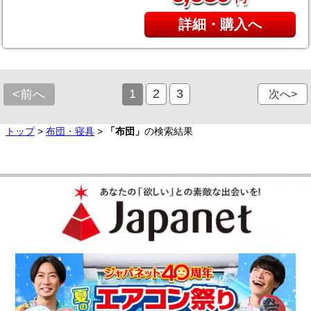
詳細・購入へ
1
2
3
<前へ
次へ>
トップ
>
布団・寝具
>
「布団」
の検索結果