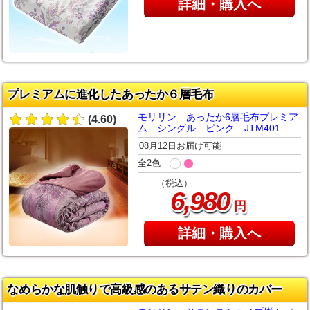
詳細・購入へ
プレミアムに進化したあったか６層毛布
モリリン あったか6層毛布プレミア
(4.60)
ム シングル ピンク JTM401
08月12日お届け可能
全2色
（税込）
,
6
980
円
詳細・購入へ
なめらかな肌触りで高級感のあるサテン織りのカバー