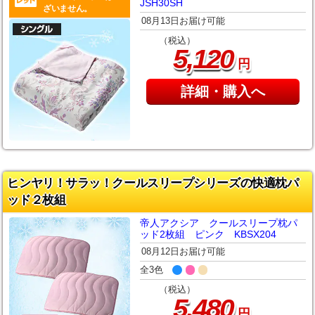
JSH30SH
ざいません。
08月13日お届け可能
（税込）
,
5
120
円
詳細・購入へ
ヒンヤリ！サラッ！クールスリープシリーズの快適枕パ
ッド２枚組
帝人アクシア クールスリープ枕パ
ッド2枚組 ピンク KBSX204
08月12日お届け可能
全3色
（税込）
,
5
480
円