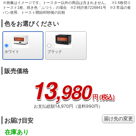
※画像はイメージです。トースター以外の商品は含まれません。
※1 6枚切り
トースト1枚、焼き色「ふつう」の場合
※2 特許第7226841号
※3 常温の食
パン使用、トースト開始90秒後の比較
色をお選びください
ホワイト
ブラック
販売価格
13
,980
円
（税込）
お支払総額14,970円（送料990円）
届け先の変更
お届け目安
在庫あり