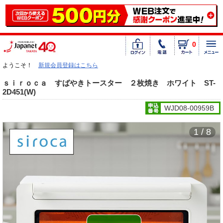
0
ようこそ！
新規会員登録はこちら
ｓｉｒｏｃａ すばやきトースター ２枚焼き ホワイト ST-
2D451(W)
WJD08-00959B
1 / 8