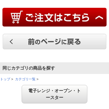
（
北海道
60代
K.M様
）
忙しい朝に活躍！
朝は忙しいので素早く出来るト－スタ－で助かってます。しか
も、美味しい！
（
群馬県
50代
Y.K様
）
コンパクトで使いやすい！
同じカテゴリの商品を探す
コンパクトで使いやすくて良いです。上部が平面なのが便利で
トップ
>
カテゴリ一覧
>
す。
電子レンジ・オーブン・ト
（
山梨県
60代
K.K様
）
ースター
※
「お客様の声」は実際にご購入されたお客様からのご意見を掲載しておりま
す。