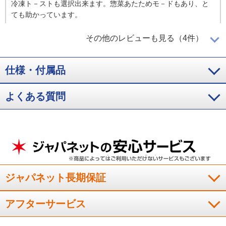
冷凍ト－ストも選択出来ます。惣菜あたためモ－ドもあり、と
ても助かっています。
（
宮崎県
60代
W.T様
）
その他のレビューも見る（4件）
本当に美味しく焼ける！
仕様・付属品
パンの枚数、厚さ、焼き具合に合わせてオ－トで簡単に操作が
よくある質問
できます。立ち上がりも早く、本当に美味しく焼けるのでビッ
クリしています！
（
北海道
50代
M.Y様
）
コンパクトなので場所を取らない！
ジャパネット長期保証
アフターサービス
素早く焼けます。コンパクトなので場所を取らず、使いやすい
です。色も好きです。