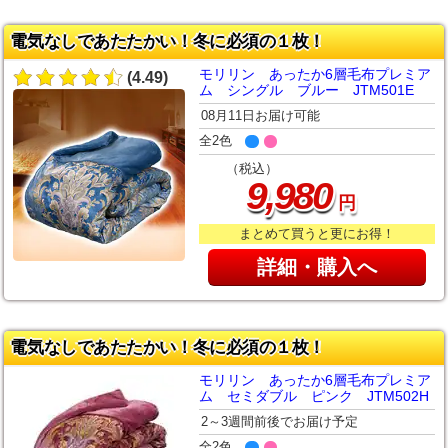
電気なしであたたかい！冬に必須の１枚！
モリリン あったか6層毛布プレミア
(4.49)
ム シングル ブルー JTM501E
08月11日お届け可能
全2色
（税込）
,
9
980
円
まとめて買うと更にお得！
詳細・購入へ
電気なしであたたかい！冬に必須の１枚！
モリリン あったか6層毛布プレミア
ム セミダブル ピンク JTM502H
2～3週間前後でお届け予定
全2色