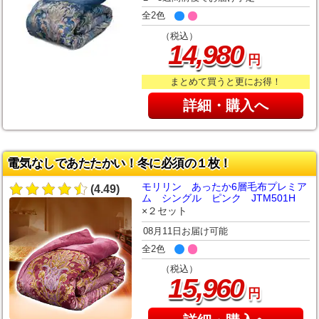
全2色
（税込）
,
14
980
円
まとめて買うと更にお得！
詳細・購入へ
電気なしであたたかい！冬に必須の１枚！
モリリン あったか6層毛布プレミア
(4.49)
ム シングル ピンク JTM501H
×２セット
08月11日お届け可能
全2色
（税込）
,
15
960
円