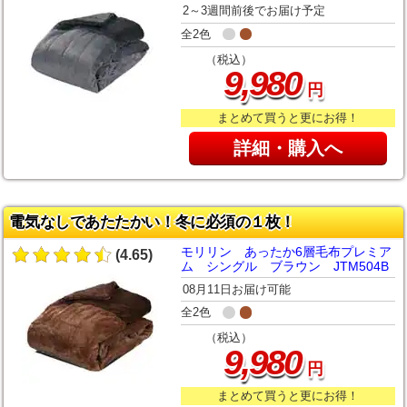
2～3週間前後でお届け予定
全2色
（税込）
,
9
980
円
まとめて買うと更にお得！
詳細・購入へ
電気なしであたたかい！冬に必須の１枚！
モリリン あったか6層毛布プレミア
(4.65)
ム シングル ブラウン JTM504B
08月11日お届け可能
全2色
（税込）
,
9
980
円
まとめて買うと更にお得！