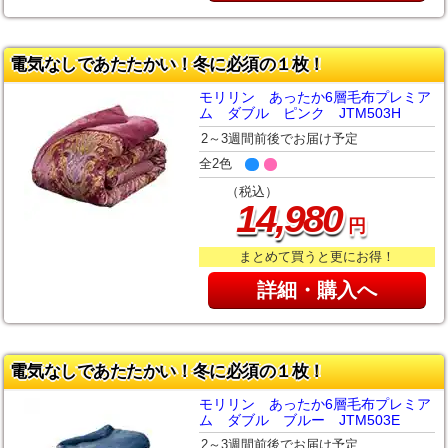
電気なしであたたかい！冬に必須の１枚！
モリリン あったか6層毛布プレミア
ム ダブル ピンク JTM503H
2～3週間前後でお届け予定
全2色
（税込）
,
14
980
円
まとめて買うと更にお得！
詳細・購入へ
電気なしであたたかい！冬に必須の１枚！
モリリン あったか6層毛布プレミア
ム ダブル ブルー JTM503E
2～3週間前後でお届け予定