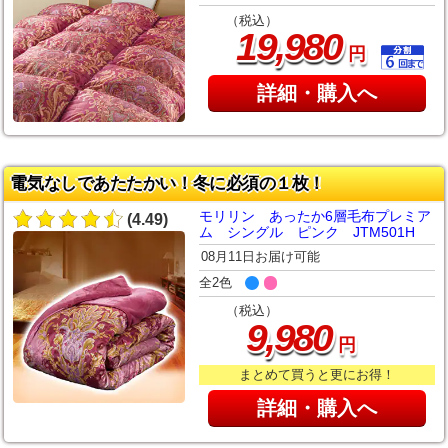
（税込）
,
19
980
円
詳細・購入へ
電気なしであたたかい！冬に必須の１枚！
モリリン あったか6層毛布プレミア
(4.49)
ム シングル ピンク JTM501H
08月11日お届け可能
全2色
（税込）
,
9
980
円
まとめて買うと更にお得！
詳細・購入へ