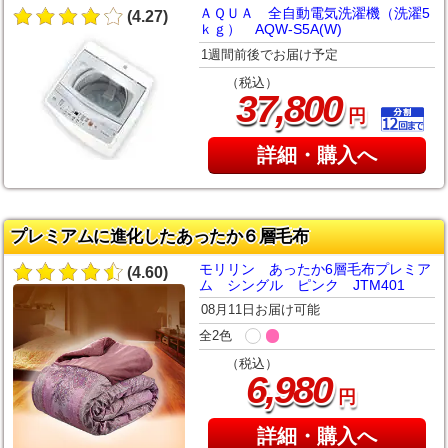
ＡＱＵＡ 全自動電気洗濯機（洗濯5
(4.27)
ｋｇ） AQW-S5A(W)
1週間前後でお届け予定
（税込）
,
37
800
円
詳細・購入へ
プレミアムに進化したあったか６層毛布
モリリン あったか6層毛布プレミア
(4.60)
ム シングル ピンク JTM401
08月11日お届け可能
全2色
（税込）
,
6
980
円
詳細・購入へ