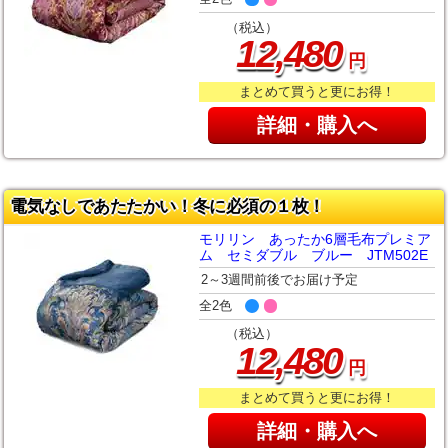
（税込）
,
12
480
円
まとめて買うと更にお得！
詳細・購入へ
電気なしであたたかい！冬に必須の１枚！
モリリン あったか6層毛布プレミア
ム セミダブル ブルー JTM502E
2～3週間前後でお届け予定
全2色
（税込）
,
12
480
円
まとめて買うと更にお得！
詳細・購入へ