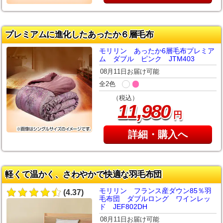
プレミアムに進化したあったか６層毛布
モリリン あったか6層毛布プレミア
ム ダブル ピンク JTM403
08月11日お届け可能
全2色
（税込）
,
11
980
円
詳細・購入へ
軽くて温かく、さわやかで快適な羽毛布団
モリリン フランス産ダウン85％羽
(4.37)
毛布団 ダブルロング ワインレッ
ド JEF802DH
08月11日お届け可能