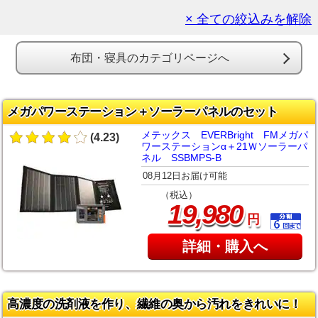
× 全ての絞込みを解除
布団・寝具のカテゴリページへ
メガパワーステーション＋ソーラーパネルのセット
メテックス EVERBright FMメガパ
(4.23)
ワーステーションα＋21Ｗソーラーパ
ネル SSBMPS-B
08月12日お届け可能
（税込）
,
19
980
円
詳細・購入へ
高濃度の洗剤液を作り、繊維の奥から汚れをきれいに！