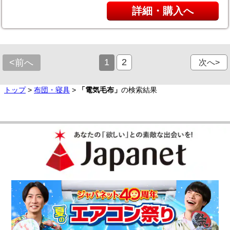
詳細・購入へ
1
2
<前へ
次へ>
トップ
>
布団・寝具
>
「電気毛布」
の検索結果