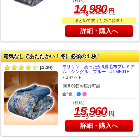
（税込）
,
14
980
円
まとめて買うと更にお得！
詳細・購入へ
電気なしであたたかい！冬に必須の１枚！
モリリン あったか6層毛布プレミア
(4.49)
ム シングル ブルー JTM501E
×２セット
08月09日お届け可能
全2色
（税込）
,
15
960
円
詳細・購入へ