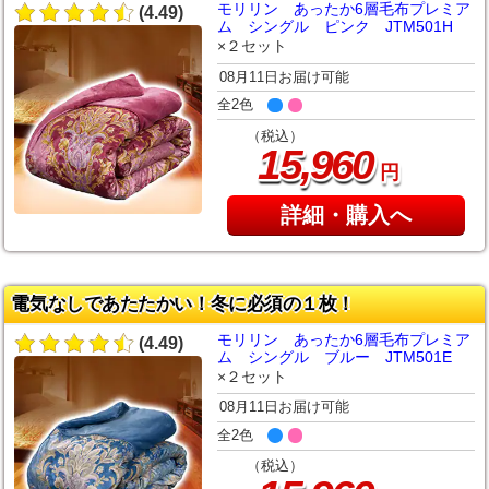
モリリン あったか6層毛布プレミア
(4.49)
ム シングル ピンク JTM501H
×２セット
08月11日お届け可能
全2色
（税込）
,
15
960
円
詳細・購入へ
電気なしであたたかい！冬に必須の１枚！
モリリン あったか6層毛布プレミア
(4.49)
ム シングル ブルー JTM501E
×２セット
08月11日お届け可能
全2色
（税込）