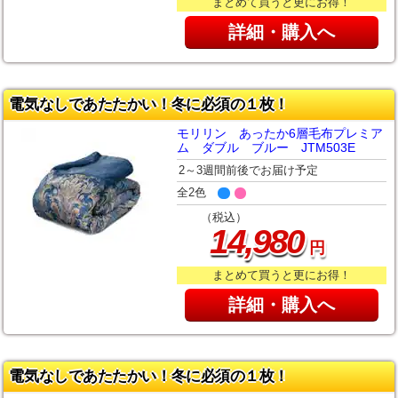
まとめて買うと更にお得！
詳細・購入へ
電気なしであたたかい！冬に必須の１枚！
モリリン あったか6層毛布プレミア
ム ダブル ブルー JTM503E
2～3週間前後でお届け予定
全2色
（税込）
,
14
980
円
まとめて買うと更にお得！
詳細・購入へ
電気なしであたたかい！冬に必須の１枚！