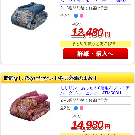
ム セミダブル ブルー JTM502E
2～3週間前後でお届け予定
全2色
（税込）
,
12
480
円
まとめて買うと更にお得！
詳細・購入へ
電気なしであたたかい！冬に必須の１枚！
モリリン あったか6層毛布プレミア
ム ダブル ピンク JTM503H
2～3週間前後でお届け予定
全2色
（税込）
,
14
980
円