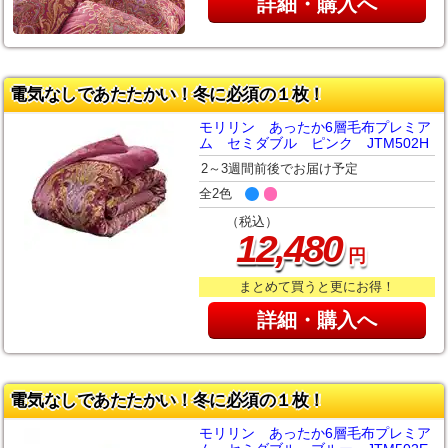
詳細・購入へ
電気なしであたたかい！冬に必須の１枚！
モリリン あったか6層毛布プレミア
ム セミダブル ピンク JTM502H
2～3週間前後でお届け予定
全2色
（税込）
,
12
480
円
まとめて買うと更にお得！
詳細・購入へ
電気なしであたたかい！冬に必須の１枚！
モリリン あったか6層毛布プレミア