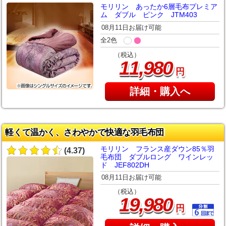
モリリン あったか6層毛布プレミア
ム ダブル ピンク JTM403
08月11日お届け可能
全2色
（税込）
,
11
980
円
詳細・購入へ
軽くて温かく、さわやかで快適な羽毛布団
モリリン フランス産ダウン85％羽
(4.37)
毛布団 ダブルロング ワインレッ
ド JEF802DH
08月11日お届け可能
（税込）
,
19
980
円