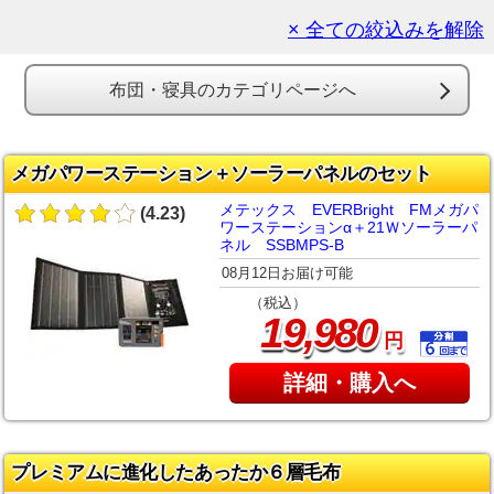
× 全ての絞込みを解除
布団・寝具のカテゴリページへ
メガパワーステーション＋ソーラーパネルのセット
メテックス EVERBright FMメガパ
(4.23)
ワーステーションα＋21Ｗソーラーパ
ネル SSBMPS-B
08月12日お届け可能
（税込）
,
19
980
円
詳細・購入へ
プレミアムに進化したあったか６層毛布