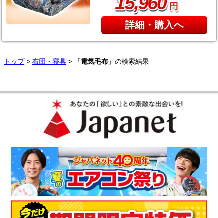
,
15
960
円
詳細・購入へ
トップ
>
布団・寝具
>
「電気毛布」
の検索結果