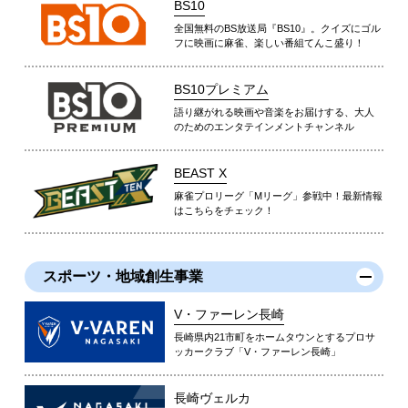
BS10
全国無料のBS放送局『BS10』。クイズにゴル
フに映画に麻雀、楽しい番組てんこ盛り！
BS10プレミアム
語り継がれる映画や音楽をお届けする、大人
のためのエンタテインメントチャンネル
BEAST X
麻雀プロリーグ「Mリーグ」参戦中！最新情報
はこちらをチェック！
スポーツ・地域創生事業
V・ファーレン長崎
長崎県内21市町をホームタウンとするプロサ
ッカークラブ「V・ファーレン長崎」
長崎ヴェルカ