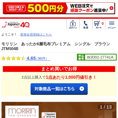
0
ようこそ！
新規会員登録はこちら
モリリン あったか6層毛布プレミアム シングル ブラウン
JTM504B
WJD02-27741A
4.65
（98件）
まとめ買いでお得
1点あたり1,000円値引き！
2点以上購入で
1 / 13