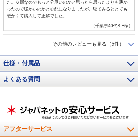
た。６層なのでもっと分厚いのかと思ったら思ったよりも薄か
ったので暖かいのかと心配になりましたが、寝てみるととても
暖かくて購入して正解でした。
（
千葉県
40代
S.E様
）
想像以上に暖かい！
その他のレビューも見る（5件）
仕様・付属品
寒くなったのでさっそく使用しました。想像以上に暖かくて大
よくある質問
満足です。
（
千葉県
50代
S.T様
）
重量はさほど感じません
アフターサービス