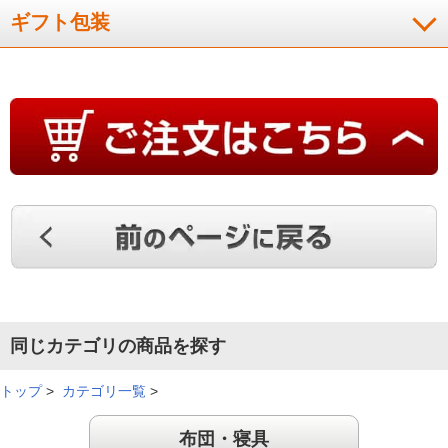
保温性があり、カバ－というより薄手の毛布という感覚です。
ギフト包装
重量はさほど感じません。無地なのでシンプルな部屋のインテ
リアにも合います。
（
栃木県
40代
Y.R様
）
暖かくて使い勝手がいい！
肌触りが良いです。そして、とにかく暖かいです。寒い時は、
掛け布団を中に入れられるようになっており、とても使い勝手
が良いです。
（
茨城県
50代
T.Y様
）
肌触りがサラサラ！
同じカテゴリの商品を探す
トップ
>
カテゴリ一覧
>
肌触りがサラサラで気持ちがいいです。色もおしゃれです。
布団・寝具
（
大阪府
50代
K.T様
）