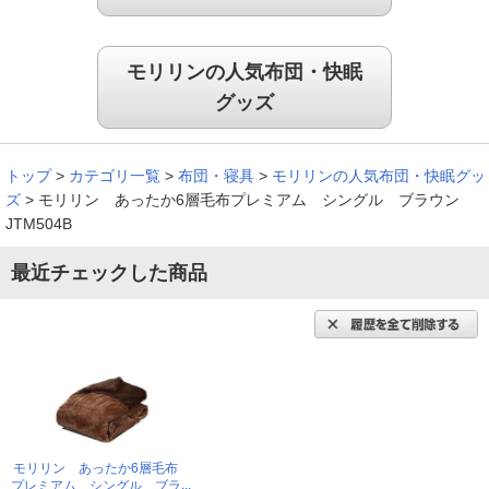
良い色で気に入っています！
モリリンの人気布団・快眠
グッズ
我が家では、中に肌掛け布団を入れて使っていますが真冬もそ
れだけで充分暖かいです。羽毛布団ならもっと完璧ですね！今
回は無地の２色を購入しましたが、どちらも濃すぎず良い色で
トップ
>
カテゴリ一覧
>
布団・寝具
>
モリリンの人気布団・快眠グッ
気に入っています。
ズ
>
モリリン あったか6層毛布プレミアム シングル ブラウン
JTM504B
（
静岡県
50代
I.H様
）
最近チェックした商品
※
「お客様の声」は実際にご購入されたお客様からのご意見を掲載しておりま
す。
※
商品により、同一シリーズをご購入された方の声を含みます。
モリリン あったか6層毛布
プレミアム シングル ブラ