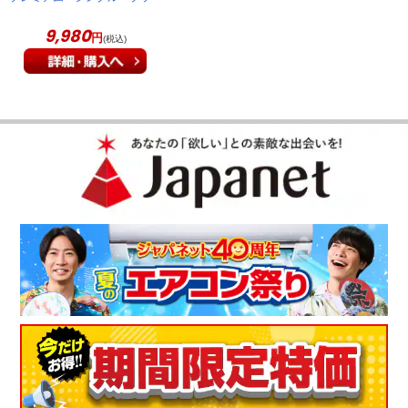
ウン JTM504B
9,980
円
(税込)