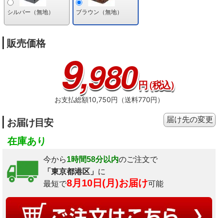
シルバー（無地）
ブラウン（無地）
販売価格
9
,980
円
（税込）
お支払総額10,750円（送料770円）
届け先の変更
お届け目安
在庫あり
今から
1時間58分以内
のご注文で
「東京都港区」
に
8月10日(月)お届け
最短で
可能