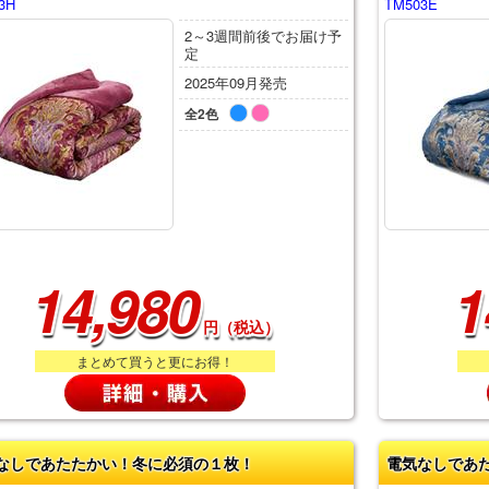
3H
TM503E
2～3週間前後でお届け予
定
2025年09月発売
全2色
14,980
1
円（税込）
まとめて買うと更にお得！
なしであたたかい！冬に必須の１枚！
電気なしであ