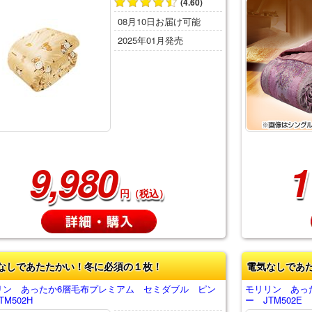
(4.60)
08月10日お届け可能
2025年01月発売
9,980
1
円（税込）
なしであたたかい！冬に必須の１枚！
電気なしであ
リン あったか6層毛布プレミアム セミダブル ピン
モリリン あっ
TM502H
ー JTM502E