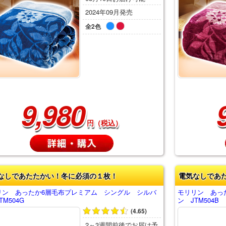
2024年09月発売
全2色
9,980
円（税込）
なしであたたかい！冬に必須の１枚！
電気なしであ
リン あったか6層毛布プレミアム シングル シルバ
モリリン あっ
TM504G
ン JTM504B
(4.65)
2～3週間前後でお届け予