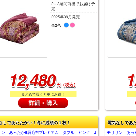
2～3週間前後でお届け予
定
2025年09月発売
全2色
12,480
1
円（税込）
まとめて買うと更にお得！
なしであたたかい！冬に必須の１枚！
電気なしであ
リン あったか6層毛布プレミアム ダブル ピンク J
モリリン あっ