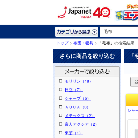
トップ
>
布団・寝具
>
「毛布」
の検索結果
さらに商品を絞り込む
「
モリリン（18）
日立（7）
シャープ（5）
ＡＱＵＡ（3）
シャー
メテックス（2）
帝人アクシア（2）
東芝（1）