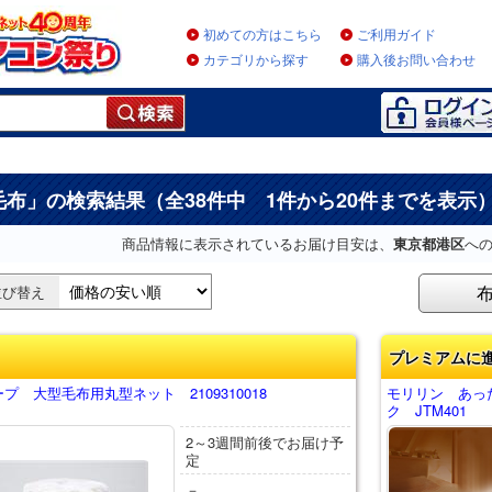
初めての方はこちら
ご利用ガイド
カテゴリから探す
購入後お問い合わせ
毛布
」の検索結果（全38件中 1件から20件までを表示
商品情報に表示されているお届け目安は、
東京都港区
へ
並び替え
プレミアムに
プ 大型毛布用丸型ネット 2109310018
モリリン あっ
ク JTM401
2～3週間前後でお届け予
定
－