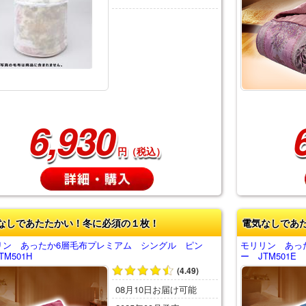
6,930
円（税込）
なしであたたかい！冬に必須の１枚！
電気なしであ
リン あったか6層毛布プレミアム シングル ピン
モリリン あっ
TM501H
ー JTM501E
(4.49)
08月10日お届け可能