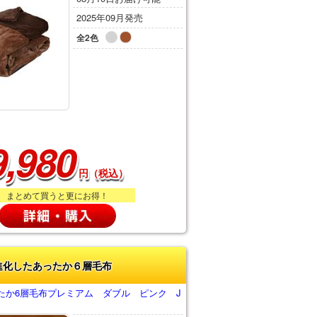
2025年09月発売
全2色
9,980
円（税込）
まとめて買うと更にお得！
進化したあったか６層毛布
たか6層毛布プレミアム ダブル ピンク J