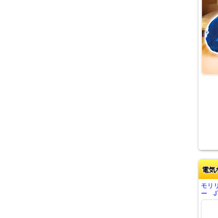
電気
モリ
ー J