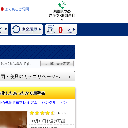
よくあるご質問
0
）
のお届けの場合です。
→お届け先を変更
布団・寝具のカテゴリページへ
進化したあったか６層毛布
たか6層毛布プレミアム シングル ピン
(4.60)
08月10日お届け可能