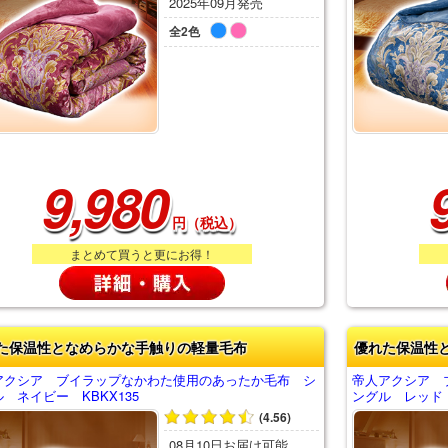
2025年09月発売
全2色
9,980
円（税込）
まとめて買うと更にお得！
た保温性となめらかな手触りの軽量毛布
優れた保温性
アクシア ブイラップなかわた使用のあったか毛布 シ
帝人アクシア 
 ネイビー KBKX135
ングル レッド 
(4.56)
08月10日お届け可能