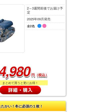
2～3週間前後でお届け予
定
2025年09月発売
全2色
4,980
円（税込）
まとめて買うと更にお得！
たたかい！冬に必須の１枚！