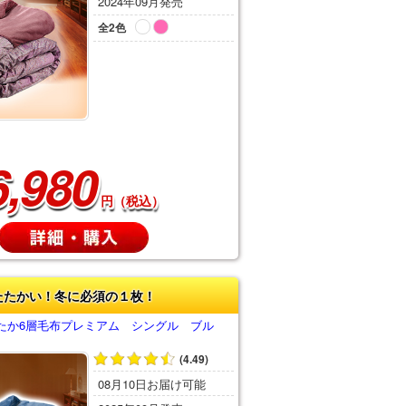
2024年09月発売
全2色
6,980
円（税込）
たたかい！冬に必須の１枚！
たか6層毛布プレミアム シングル ブル
(4.49)
08月10日お届け可能