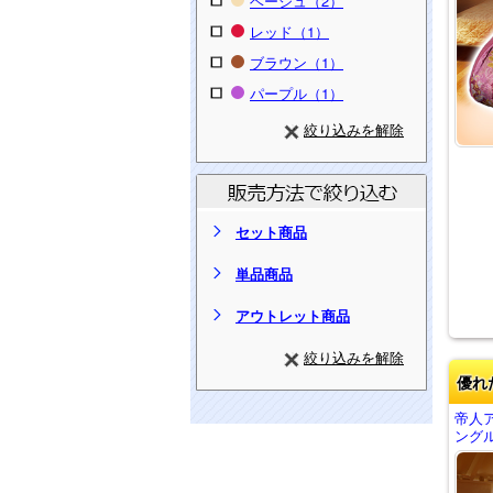
ベージュ（2）
レッド（1）
ブラウン（1）
パープル（1）
絞り込みを解除
セット商品
単品商品
アウトレット商品
絞り込みを解除
優れ
帝人
ングル