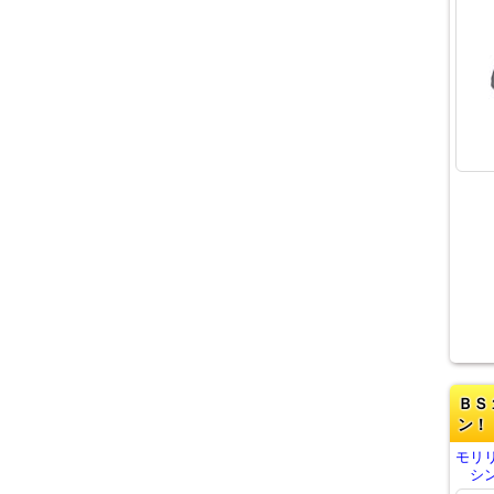
ＢＳ
ン！
モリリ
シン