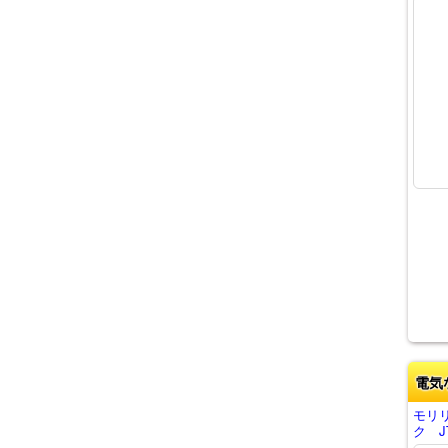
電気
モリ
ク J