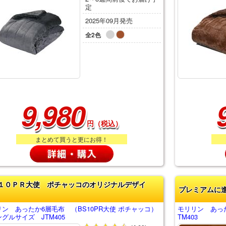
定
2025年09月発売
全2色
9,980
円（税込）
まとめて買うと更にお得！
１０ＰＲ大使 ポチャッコのオリジナルデザイ
プレミアムに
ン あったか6層毛布 （BS10PR大使 ポチャッコ）
モリリン あっ
グルサイズ JTM405
TM403