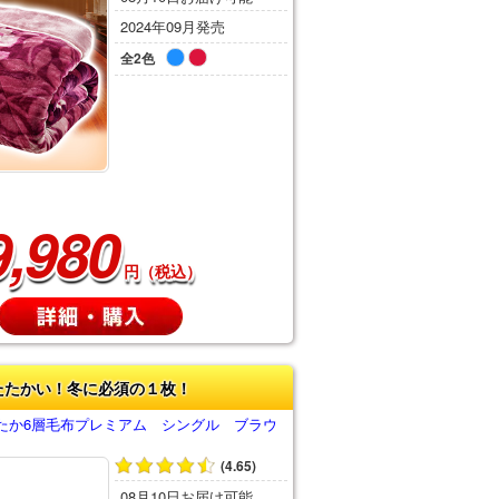
2024年09月発売
全2色
9,980
円（税込）
たたかい！冬に必須の１枚！
たか6層毛布プレミアム シングル ブラウ
(4.65)
08月10日お届け可能