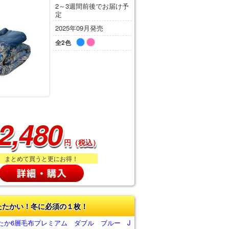
2～3週間前後でお届け予
定
2025年09月発売
全2色
2,480
円（税込）
まとめて買うと更にお得！
たたかい！冬に必須の１枚！
たか6層毛布プレミアム ダブル ブルー J