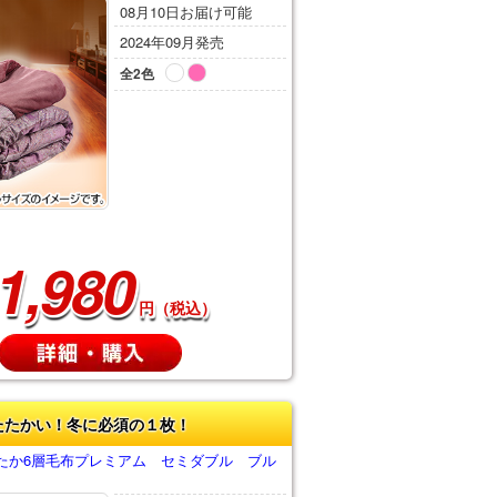
08月10日お届け可能
2024年09月発売
全2色
1,980
円（税込）
たたかい！冬に必須の１枚！
たか6層毛布プレミアム セミダブル ブル