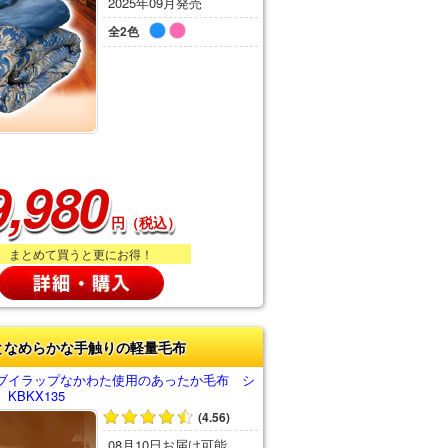
2025年09月発売
全2色
9,980
円（税込）
まとめて買うと更にお得！
となめらかな手触りの軽量毛布
ブイラップなかわた使用のあったか毛布 シ
KBKX135
(4.56)
08月10日お届け可能