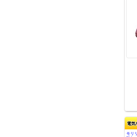
電気
モリ