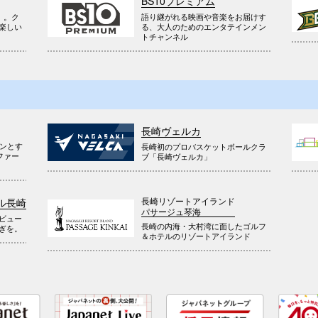
BS10プレミアム
』。ク
語り継がれる映画や音楽をお届けす
楽しい
る、大人のためのエンタテインメン
トチャンネル
長崎ヴェルカ
ウンとす
長崎初のプロバスケットボールクラ
ファー
ブ「長崎ヴェルカ」
長崎リゾートアイランド
ル長崎
パサージュ琴海
ビュー
長崎の内海・大村湾に面したゴルフ
ぎを。
＆ホテルのリゾートアイランド