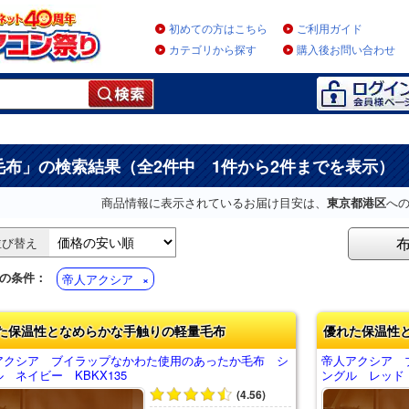
初めての方はこちら
ご利用ガイド
カテゴリから探す
購入後お問い合わせ
毛布
」の検索結果（全2件中 1件から2件までを表示）
商品情報に表示されているお届け目安は、
東京都港区
へ
並び替え
の条件：
帝人アクシア
た保温性となめらかな手触りの軽量毛布
優れた保温性
アクシア ブイラップなかわた使用のあったか毛布 シ
帝人アクシア 
 ネイビー KBKX135
ングル レッド 
(4.56)