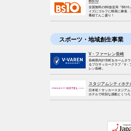
BS10
全国無料のBS放送局『BS10
イズにゴルフに映画に麻雀、
番組てんこ盛り！
スポーツ・地域創生事業
V・ファーレン長崎
長崎県内21市町をホームタ
るプロサッカークラブ「V・
レン長崎」
スタジアムシティホテ
日本初！サッカースタジアム
ホテルで特別な感動とくつろ