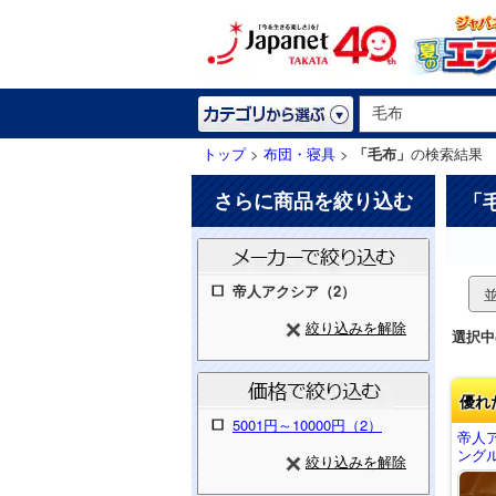
トップ
>
布団・寝具
>
「毛布」
の検索結果
さらに商品を絞り込む
「
帝人アクシア（2）
絞り込みを解除
選択中
優れ
5001円～10000円（2）
帝人
ングル
絞り込みを解除