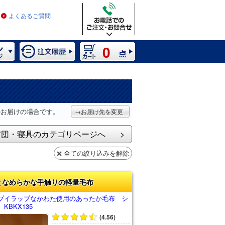
よくあるご質問
0
のお届けの場合です。
→お届け先を変更
布団・寝具のカテゴリページへ
全ての絞り込みを解除
となめらかな手触りの軽量毛布
ブイラップなかわた使用のあったか毛布 シ
KBKX135
(4.56)