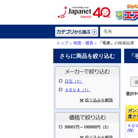
トップ
>
布団・寝具
>
「毛布」
の検索結果
さらに商品を絞り込む
「
日立（1）
ＡＱＵＡ（1）
選択中
絞り込みを解除
ガン
度ク
ＡＱＵ
50001円～100000円（2）
(W)
絞り込みを解除