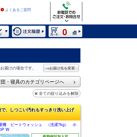
よくあるご質問
0
のお届けの場合です。
→お届け先を変更
布団・寝具のカテゴリページへ
全ての絞り込みを解除
液で、しつこい汚れもすっきり洗い上げ
濯機 ビートウォッシュ （洗濯7kg） ホ
0P W
長期保証加入可