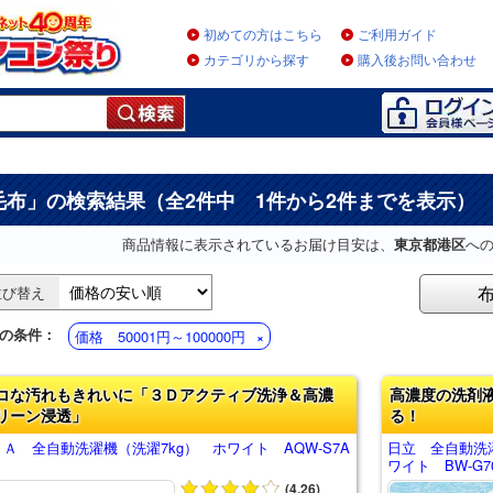
初めての方はこちら
ご利用ガイド
カテゴリから探す
購入後お問い合わせ
毛布
」の検索結果（全2件中 1件から2件までを表示）
商品情報に表示されているお届け目安は、
東京都港区
へ
並び替え
の条件：
価格 50001円～100000円
コな汚れもきれいに「３Ｄアクティブ洗浄＆高濃
高濃度の洗剤
リーン浸透」
る！
Ａ 全自動洗濯機（洗濯7kg） ホワイト AQW-S7A
日立 全自動洗
ワイト BW-G7
(4.26)