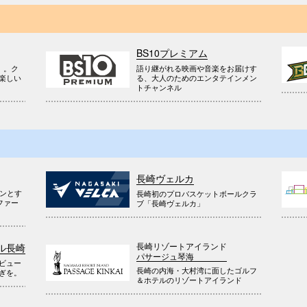
BS10プレミアム
』。ク
語り継がれる映画や音楽をお届けす
楽しい
る、大人のためのエンタテインメン
トチャンネル
長崎ヴェルカ
ウンとす
長崎初のプロバスケットボールクラ
ファー
ブ「長崎ヴェルカ」
長崎リゾートアイランド
ル長崎
パサージュ琴海
ビュー
長崎の内海・大村湾に面したゴルフ
ぎを。
＆ホテルのリゾートアイランド