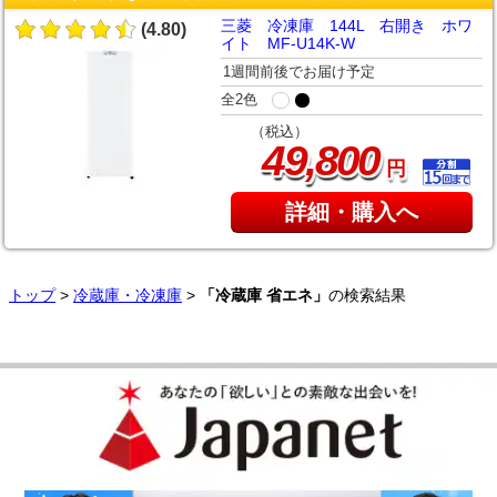
三菱 冷凍庫 144L 右開き ホワ
(4.80)
イト MF-U14K-W
1週間前後でお届け予定
全2色
（税込）
,
49
800
円
詳細・購入へ
トップ
>
冷蔵庫・冷凍庫
>
「冷蔵庫 省エネ」
の検索結果