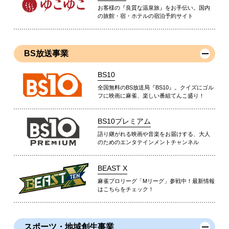
お客様の『良質な温泉旅』をお手伝い。国内
の旅館・宿・ホテルの宿泊予約サイト
BS放送事業
BS10
全国無料のBS放送局『BS10』。クイズにゴル
フに映画に麻雀、楽しい番組てんこ盛り！
BS10プレミアム
語り継がれる映画や音楽をお届けする、大人
のためのエンタテインメントチャンネル
BEAST X
麻雀プロリーグ「Mリーグ」参戦中！最新情報
はこちらをチェック！
スポーツ・地域創生事業