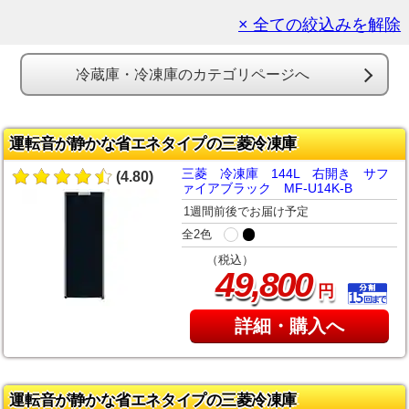
× 全ての絞込みを解除
冷蔵庫・冷凍庫のカテゴリページへ
運転音が静かな省エネタイプの三菱冷凍庫
三菱 冷凍庫 144L 右開き サフ
(4.80)
ァイアブラック MF-U14K-B
1週間前後でお届け予定
全2色
（税込）
,
49
800
円
詳細・購入へ
運転音が静かな省エネタイプの三菱冷凍庫