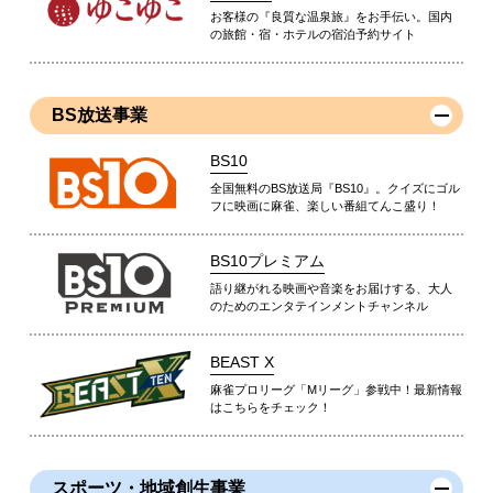
お客様の『良質な温泉旅』をお手伝い。国内
の旅館・宿・ホテルの宿泊予約サイト
BS放送事業
BS10
全国無料のBS放送局『BS10』。クイズにゴル
フに映画に麻雀、楽しい番組てんこ盛り！
BS10プレミアム
語り継がれる映画や音楽をお届けする、大人
のためのエンタテインメントチャンネル
BEAST X
麻雀プロリーグ「Mリーグ」参戦中！最新情報
はこちらをチェック！
スポーツ・地域創生事業