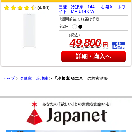
三菱 冷凍庫 144L 右開き ホワ
(4.80)
イト MF-U14K-W
1週間前後でお届け予定
全2色
（税込）
,
49
800
円
詳細・購入へ
トップ
>
冷蔵庫・冷凍庫
>
「冷蔵庫 省エネ」
の検索結果