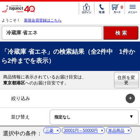
0
ようこそ！
新規会員登録はこちら
「冷蔵庫 省エネ」の検索結果（全2件中 1件か
ら2件までを表示）
商品情報に表示されているお届け目安は、
住所を変
更
東京都港区
へのお届け目安です。
絞り込み
並び替え
三菱
30001円～50000円
単品商品
選択中の条件：