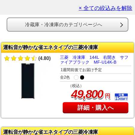
× 全ての絞込みを解除
冷蔵庫・冷凍庫のカテゴリページへ
運転音が静かな省エネタイプの三菱冷凍庫
三菱 冷凍庫 144L 右開き サフ
(4.80)
ァイアブラック MF-U14K-B
1週間前後でお届け予定
全2色
（税込）
,
49
800
円
詳細・購入へ
運転音が静かな省エネタイプの三菱冷凍庫