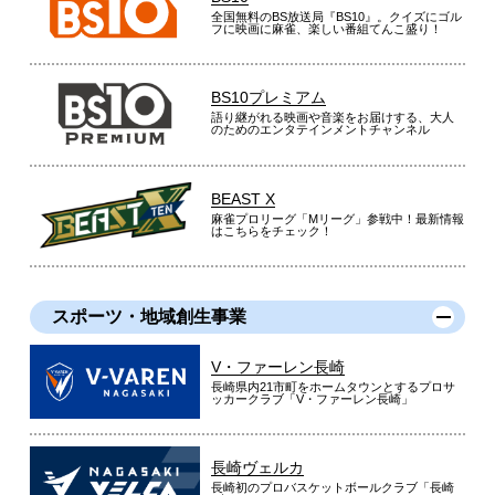
全国無料のBS放送局『BS10』。クイズにゴル
フに映画に麻雀、楽しい番組てんこ盛り！
BS10プレミアム
語り継がれる映画や音楽をお届けする、大人
のためのエンタテインメントチャンネル
BEAST X
麻雀プロリーグ「Mリーグ」参戦中！最新情報
はこちらをチェック！
スポーツ・地域創生事業
V・ファーレン長崎
長崎県内21市町をホームタウンとするプロサ
ッカークラブ「V・ファーレン長崎」
長崎ヴェルカ
長崎初のプロバスケットボールクラブ「長崎