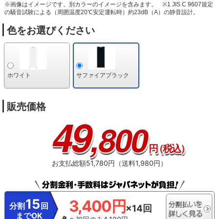
※画像はイメージです。別カラーのイメージを含みます。
※1 JIS C 9607規定
の騒音試験による（周囲温度20℃安定運転時）約23dB（A）の静音設計。
色をお選びください
ホワイト
サファイアブラック
販売価格
49
,800
円
（税込）
お支払総額51,780円（送料1,980円）
15
3,400円
分割
回
×14回
までOK