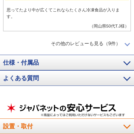
思ってたより中が広くてこれならたくさん冷凍食品が入りま
す。
（
岡山県
50代
T.J様
）
ちょうど良い大きさ
その他のレビューも見る（9件）
仕様・付属品
中に物を入れてみるとちょうどいい大きさです。
よくある質問
（
神奈川県
40代
K.E様
）
使い勝手が良くお気に入りです
引き出し五段になっており 分別する時にとても便利です。大
設置・取付
きい物も上段スペ－スに収めることが出来て、使い勝手が良く
お気に入りです。