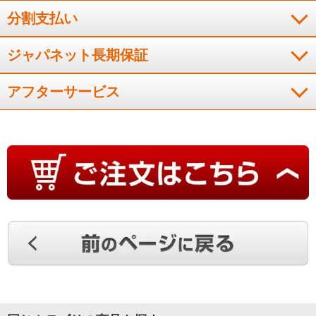
分割支払い
（
埼玉県
60代
I.N様
）
ジャパネット長期保証
整理して保存しやすい
アフターサービス
段数が多いので種類別に冷凍食品が収納できて便利です。霜が
付かないので霜取り作業が不要です。
（
三重県
60代
M.T様
）
自動霜取りがうれしい
自動霜取りが付いてるのが良い。
（
北海道
40代
A.K様
）