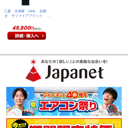
も大きくて満足です。
三菱 冷凍庫 144L 右開
（
長崎県
40代
I.K様
）
き サファイアブラック
MF-U14K-B
引き出し式で使いやすい
49,800
円
(税込)
大きさもちょうどよく、５段の引き出し式で使いやすい。
（
栃木県
60代
K.M様
）
ストックにちょうどいい容量
たっぷり入ります！共働きで朝から弁当を作るため色々ストッ
クができて便利です。
（
神奈川県
50代
O.K様
）
※
「お客様の声」は実際にご購入されたお客様からのご意見を掲載しておりま