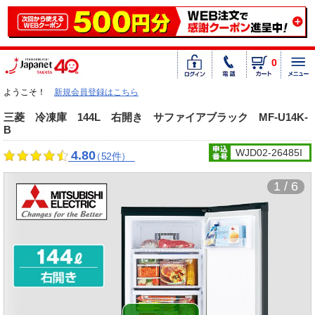
0
ようこそ！
新規会員登録はこちら
三菱 冷凍庫 144L 右開き サファイアブラック MF-U14K-
B
WJD02-26485I
4.80
（52件）
1 / 6