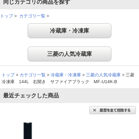
静音でとても良い商品
同じカテゴリの商品を探す
トップ
>
カテゴリ一覧
>
冷蔵庫・冷凍庫
収納量も多く、静かでとても良い商品だと思います。
（
滋賀県
50代
N.E様
）
三菱の人気冷蔵庫
重宝してます
トップ
>
カテゴリ一覧
>
冷蔵庫・冷凍庫
>
三菱の人気冷蔵庫
>
三菱
大きさ的にも満足で、非常に重宝してます。
冷凍庫 144L 右開き サファイアブラック MF-U14K-B
（
静岡県
60代
S.T様
）
最近チェックした商品
省スペースで容量も大きい
スリムなので狭いスペ－スにも置くことができ、その割に容量