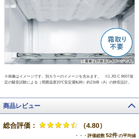
※画像はイメージです。別カラーのイメージを含みます。
※1 JIS C 9607規
定の騒音試験による（周囲温度20℃安定運転時）約23dB（A）の静音設計。
商品レビュー
総合評価：
（4.80）
52件
・・・評価総数
の平均値