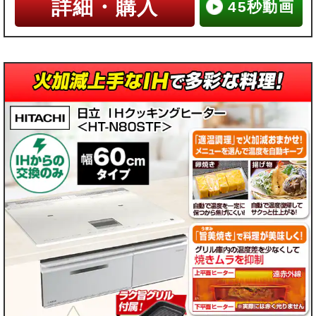
詳細・購入
ン
ン
ン
ン
45秒動画
ガ
ガ
ガ
ガ
ス
ス
ス
ス