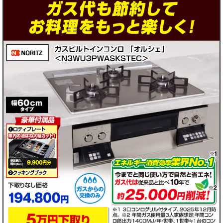
ガ
ガ
ガ
ガ
ス
ス
ス
ス
の
の
の
の
タ
タ
タ
タ
イ
イ
イ
イ
プ
プ
プ
プ
を
を
を
を
お
お
お
お
選
選
選
選
び
び
び
び
下
下
下
下
さ
さ
さ
さ
い
い
い
い
▼
▼
▼
▼
都
都
都
都