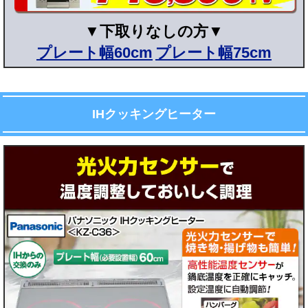
▼下取りなしの方▼
プレート幅60cm
プレート幅75cm
▼
▼
▼
▼
ガ
ガ
ガ
ガ
IHクッキングヒーター
ス
ス
ス
ス
の
の
の
の
タ
タ
タ
タ
イ
イ
イ
イ
プ
プ
プ
プ
を
を
を
を
お
お
お
お
選
選
選
選
び
び
び
び
下
下
下
下
さ
さ
さ
さ