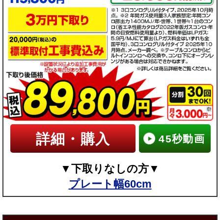
都
都
都
都
市
市
市
市
ガ
ガ
ガ
ガ
ス
ス
ス
ス
プ
プ
プ
プ
詳細・購入
ロ
ロ
ロ
ロ
45秒動画
パ
パ
パ
パ
▼下取りなしの方▼
ン
ン
ン
ン
プレート幅60cm
ガ
ガ
ガ
ガ
ス
ス
ス
ス
▼
▼
▼
▼