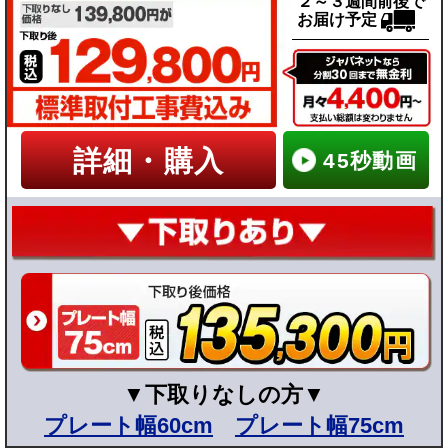
２～３週間前後で
お届け予定
詳細・購入
45秒動画
▼下取りなしの方▼
プレート幅60cm
プレート幅75cm