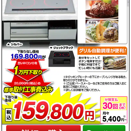
い
い
い
い
▼
▼
▼
▼
都
都
都
都
市
市
市
市
ガ
ガ
ガ
ガ
ス
ス
ス
ス
プ
プ
プ
プ
ロ
ロ
ロ
ロ
パ
パ
パ
パ