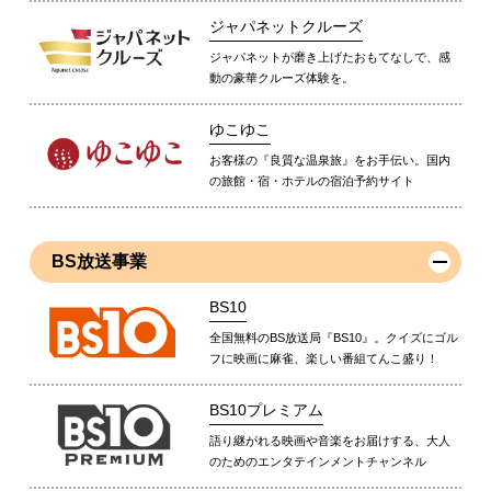
ジャパネットクルーズ
ジャパネットが磨き上げたおもてなしで、感
動の豪華クルーズ体験を。
ゆこゆこ
お客様の『良質な温泉旅』をお手伝い。国内
の旅館・宿・ホテルの宿泊予約サイト
BS放送事業
BS10
全国無料のBS放送局『BS10』。クイズにゴル
フに映画に麻雀、楽しい番組てんこ盛り！
BS10プレミアム
語り継がれる映画や音楽をお届けする、大人
のためのエンタテインメントチャンネル