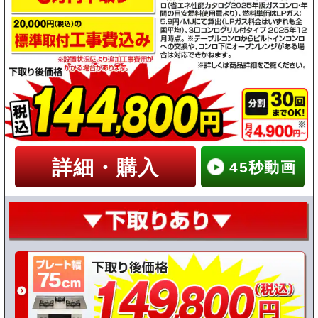
市
市
市
市
ガ
ガ
ガ
ガ
ス
ス
ス
ス
プ
プ
プ
プ
詳細・購入
ロ
ロ
ロ
ロ
45秒動画
パ
パ
パ
パ
ン
ン
ン
ン
ガ
ガ
ガ
ガ
ス
ス
ス
ス