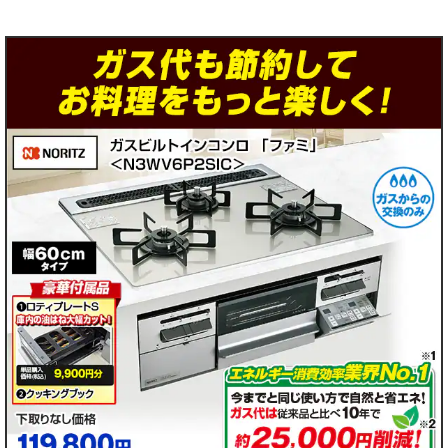
▼
▼
▼
▼
ガ
ガ
ガ
ガ
ス
ス
ス
ス
の
の
の
の
タ
タ
タ
タ
イ
イ
イ
イ
プ
プ
プ
プ
を
を
を
を
お
お
お
お
選
選
選
選
び
び
び
び
下
下
下
下
さ
さ
さ
さ
い
い
い
い
▼
▼
▼
▼