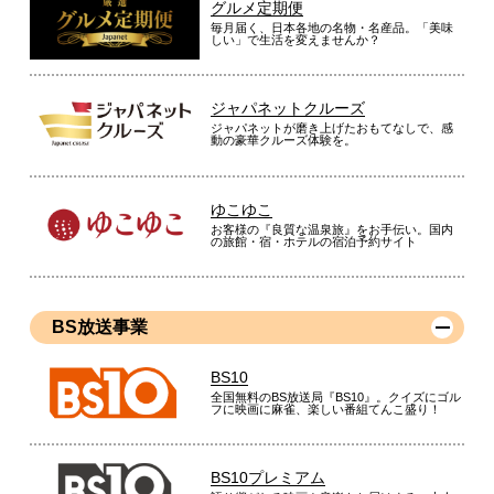
グルメ定期便
毎月届く、日本各地の名物・名産品。「美味
しい」で生活を変えませんか？
ジャパネットクルーズ
ジャパネットが磨き上げたおもてなしで、感
動の豪華クルーズ体験を。
ゆこゆこ
お客様の『良質な温泉旅』をお手伝い。国内
の旅館・宿・ホテルの宿泊予約サイト
BS放送事業
BS10
全国無料のBS放送局『BS10』。クイズにゴル
フに映画に麻雀、楽しい番組てんこ盛り！
BS10プレミアム