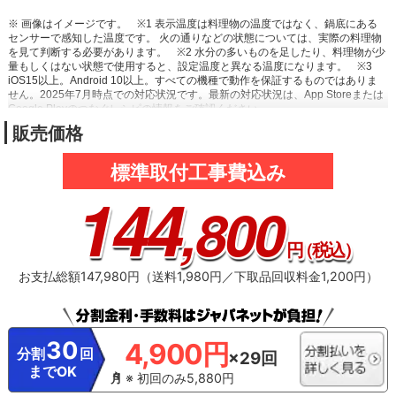
※ 画像はイメージです。
※1 表示温度は料理物の温度ではなく、鍋底にある
センサーで感知した温度です。 火の通りなどの状態については、実際の料理物
を見て判断する必要があります。
※2 水分の多いものを足したり、料理物が少
量もしくはない状態で使用すると、設定温度と異なる温度になります。
※3
iOS15以上。Android 10以上。すべての機種で動作を保証するものではありま
せん。2025年7月時点での対応状況です。最新の対応状況は、App Storeまたは
Google Playのつなぐレシピの情報をご確認ください。
販売価格
標準取付工事費込み
144
,800
円
（税込）
お支払総額147,980円（送料1,980円／下取品回収料金1,200円）
30
4,900円
分割
回
×29回
までOK
※ 初回のみ5,880円