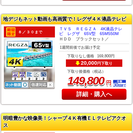
地デジもネット動画も高画質で！レグザ４Ｋ液晶テレビ
ＴＶＳ ＲＥＧＺＡ 4K液晶テレ
８／３０まで
ビ レグザ 65V型 65M550M
ＨＤＤ ブラックセット／
1週間前後でお届け予定
下取りなし価格
169,800円
20,000
下取り
円
下取り後価格（税込）
,
149
800
円
詳細・購入へ
明暗豊かな映像美！シャープ４Ｋ有機ＥＬテレビアクオ
ス