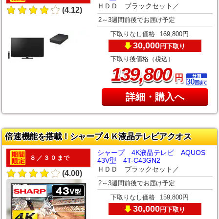
ＨＤＤ ブラックセット／
(4.12)
2～3週間前後でお届け予定
下取りなし価格
169,800円
30,000
下取り
円
下取り後価格（税込）
,
139
800
円
詳細・購入へ
倍速機能を搭載！シャープ４Ｋ液晶テレビアクオス
シャープ 4K液晶テレビ AQUOS
８／３０まで
43V型 4T-C43GN2
ＨＤＤ ブラックセット／
(4.00)
2～3週間前後でお届け予定
下取りなし価格
159,800円
30,000
下取り
円