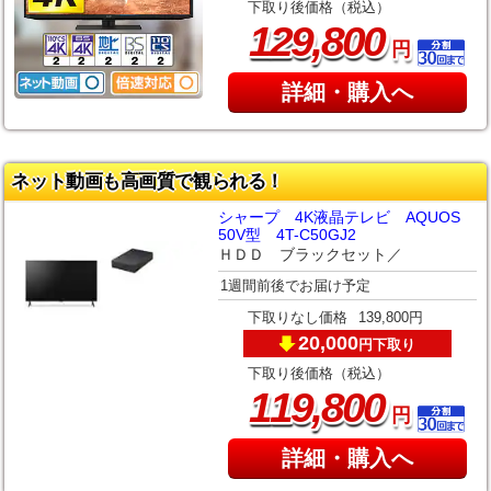
下取り後価格（税込）
,
129
800
円
詳細・購入へ
ネット動画も高画質で観られる！
シャープ 4K液晶テレビ AQUOS
50V型 4T-C50GJ2
ＨＤＤ ブラックセット／
1週間前後でお届け予定
下取りなし価格
139,800円
20,000
下取り
円
下取り後価格（税込）
,
119
800
円
詳細・購入へ