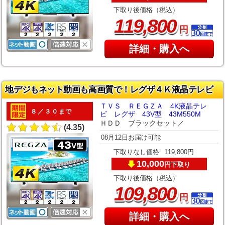
下取り後価格（税込）
,
119
800
円
詳細・購入へ
地デジもネット動画も高画質で！レグザ４Ｋ液晶テレビ
ＴＶＳ ＲＥＧＺＡ 4K液晶テレ
８／３０まで
ビ レグザ 43V型 43M550M
ＨＤＤ ブラックセット／
(4.35)
08月12日お届け可能
下取りなし価格
119,800円
10,000
下取り
円
下取り後価格（税込）
,
109
800
円
詳細・購入へ