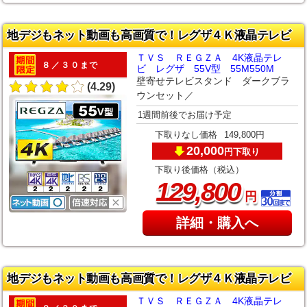
地デジもネット動画も高画質で！レグザ４Ｋ液晶テレビ
ＴＶＳ ＲＥＧＺＡ 4K液晶テレ
８／３０まで
ビ レグザ 55V型 55M550M
壁寄せテレビスタンド ダークブラ
(4.29)
ウンセット／
1週間前後でお届け予定
下取りなし価格
149,800円
20,000
下取り
円
下取り後価格（税込）
,
129
800
円
詳細・購入へ
地デジもネット動画も高画質で！レグザ４Ｋ液晶テレビ
ＴＶＳ ＲＥＧＺＡ 4K液晶テレ