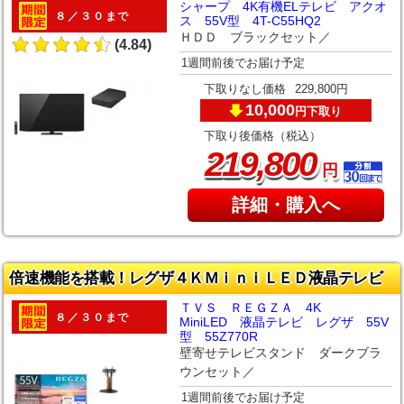
シャープ 4K有機ELテレビ アクオ
８／３０まで
ス 55V型 4T-C55HQ2
ＨＤＤ ブラックセット／
(4.84)
1週間前後でお届け予定
下取りなし価格
229,800円
10,000
下取り
円
下取り後価格（税込）
,
219
800
円
詳細・購入へ
倍速機能を搭載！レグザ４ＫＭｉｎｉＬＥＤ液晶テレビ
ＴＶＳ ＲＥＧＺＡ 4K
８／３０まで
MiniLED 液晶テレビ レグザ 55V
型 55Z770R
壁寄せテレビスタンド ダークブラ
ウンセット／
1週間前後でお届け予定