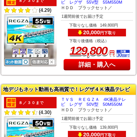
８／３０まで
ビ レグザ 55V型 55M550M
ＨＤＤ ブラックセット／
(4.29)
1週間前後でお届け予定
下取りなし価格
149,800円
20,000
下取り
円
下取り後価格（税込）
,
129
800
円
詳細・購入へ
地デジもネット動画も高画質で！レグザ４Ｋ液晶テレビ
ＴＶＳ ＲＥＧＺＡ 4K液晶テレ
８／３０まで
ビ レグザ 50V型 50M550M
ＨＤＤ ブラックセット／
(4.30)
1週間前後でお届け予定
下取りなし価格
139,800円
20,000
下取り
円