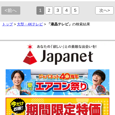
1
2
3
4
5
<前へ
次へ>
トップ
>
大型・4Kテレビ
>
「液晶テレビ」
の検索結果