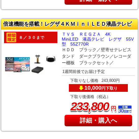
倍速機能を搭載！レグザ４ＫＭｉｎｉＬＥＤ液晶テレビ
ＴＶＳ ＲＥＧＺＡ 4K
８／３０まで
MiniLED 液晶テレビ レグザ 55V
型 55Z770R
ＨＤＤ ブラック／壁寄せテレビス
タンド ダークブラウン／レコーダ
ー棚板 ブラックセット／
1週間前後でお届け予定
下取りなし価格
243,800円
10,000
下取り
円
下取り後価格（税込）
,
233
800
円
詳細・購入へ