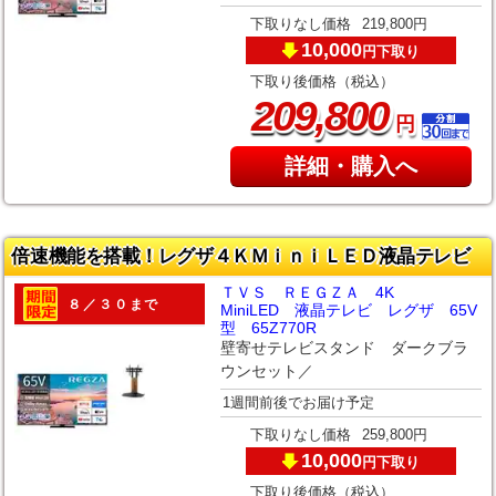
下取りなし価格
219,800円
10,000
下取り
円
下取り後価格（税込）
,
209
800
円
詳細・購入へ
倍速機能を搭載！レグザ４ＫＭｉｎｉＬＥＤ液晶テレビ
ＴＶＳ ＲＥＧＺＡ 4K
８／３０まで
MiniLED 液晶テレビ レグザ 65V
型 65Z770R
壁寄せテレビスタンド ダークブラ
ウンセット／
1週間前後でお届け予定
下取りなし価格
259,800円
10,000
下取り
円
下取り後価格（税込）