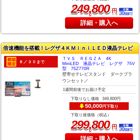
,
249
800
円
詳細・購入へ
倍速機能を搭載！レグザ４ＫＭｉｎｉＬＥＤ液晶テレビ
ＴＶＳ ＲＥＧＺＡ 4K
８／３０まで
MiniLED 液晶テレビ レグザ 75V
型 75Z770R
壁寄せテレビスタンド ダークブラ
ウンセット／
1週間前後でお届け予定
下取りなし価格
349,800円
50,000
下取り
円
下取り後価格（税込）
,
299
800
円
詳細・購入へ