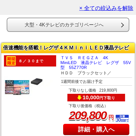
× 全ての絞込みを解除
大型・4Kテレビのカテゴリページへ
倍速機能を搭載！レグザ４ＫＭｉｎｉＬＥＤ液晶テレビ
ＴＶＳ ＲＥＧＺＡ 4K
８／３０まで
MiniLED 液晶テレビ レグザ 55V
型 55Z770R
ＨＤＤ ブラックセット／
1週間前後でお届け予定
下取りなし価格
219,800円
10,000
下取り
円
下取り後価格（税込）
,
209
800
円
詳細・購入へ