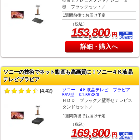
棚 ブラックセット／
1週間前後でお届け予定
（税込）
,
153
800
円
詳細・購入へ
ソニーの技術でネット動画も高画質に！ソニー４Ｋ液晶
テレビブラビア
ソニー 4Ｋ液晶テレビ ブラビア
(4.42)
55V型 KJ-55X80L
ＨＤＤ ブラック／壁寄せテレビス
タンドセット／
1週間前後でお届け予定
（税込）
,
169
800
円