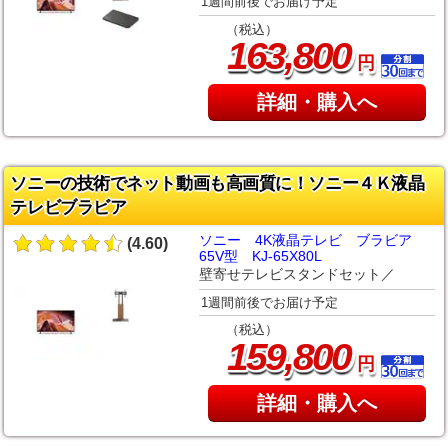
1週間前後でお届け予定
（税込）
,
163
800
円
詳細・購入へ
ソニーの技術でネット動画も高画質に！ソニー４Ｋ液晶
テレビブラビア
ソニー 4K液晶テレビ ブラビア
(4.60)
65V型 KJ-65X80L
壁寄せテレビスタンドセット／
1週間前後でお届け予定
（税込）
,
159
800
円
詳細・購入へ