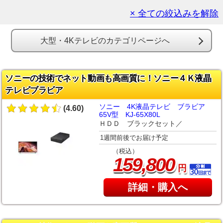
× 全ての絞込みを解除
大型・4Kテレビのカテゴリページへ
ソニーの技術でネット動画も高画質に！ソニー４Ｋ液晶
テレビブラビア
ソニー 4K液晶テレビ ブラビア
(4.60)
65V型 KJ-65X80L
ＨＤＤ ブラックセット／
1週間前後でお届け予定
（税込）
,
159
800
円
詳細・購入へ