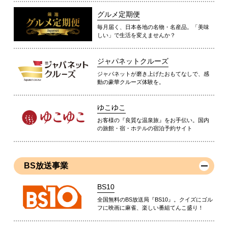
グルメ定期便
毎月届く、日本各地の名物・名産品。「美味
しい」で生活を変えませんか？
ジャパネットクルーズ
ジャパネットが磨き上げたおもてなしで、感
動の豪華クルーズ体験を。
ゆこゆこ
お客様の『良質な温泉旅』をお手伝い。国内
の旅館・宿・ホテルの宿泊予約サイト
BS放送事業
BS10
全国無料のBS放送局『BS10』。クイズにゴル
フに映画に麻雀、楽しい番組てんこ盛り！