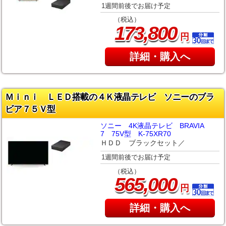
1週間前後でお届け予定
（税込）
,
173
800
円
詳細・購入へ
Ｍｉｎｉ ＬＥＤ搭載の４Ｋ液晶テレビ ソニーのブラ
ビア７５Ｖ型
ソニー 4K液晶テレビ BRAVIA
7 75V型 K-75XR70
ＨＤＤ ブラックセット／
1週間前後でお届け予定
（税込）
,
565
000
円
詳細・購入へ