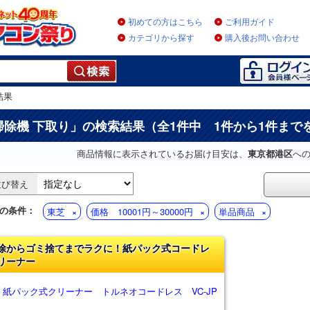
初めての方はこちら
ご利用ガイド
カテゴリから探す
購入後お問い合わせ
結果
掃除機 下取り
」の検索結果（全1件中 1件から1件まで
商品情報に表示されているお届け目安は、
東京都港区
へ
並び替え
の条件：
東芝
価格 10001円～30000円
単品商品
除からゴミ捨てまでラクに！紙パック式コードレ
リーナー
 紙パック式クリーナー トルネオコードレス VC-JP