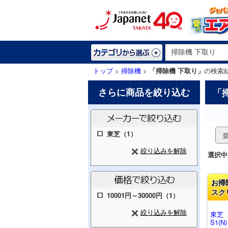
トップ
>
掃除機
>
「掃除機 下取り」
の検索
さらに商品を絞り込む
「
東芝（1）
絞り込みを解除
選択中
お掃
スク
10001円～30000円（1）
絞り込みを解除
東芝
S1(N)