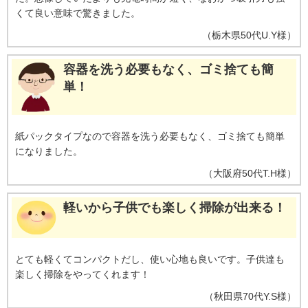
くて良い意味で驚きました。
（
栃木県
50代
U.Y様
）
容器を洗う必要もなく、ゴミ捨ても簡
単！
紙パックタイプなので容器を洗う必要もなく、ゴミ捨ても簡単
になりました。
（
大阪府
50代
T.H様
）
軽いから子供でも楽しく掃除が出来る！
とても軽くてコンパクトだし、使い心地も良いです。子供達も
楽しく掃除をやってくれます！
（
秋田県
70代
Y.S様
）