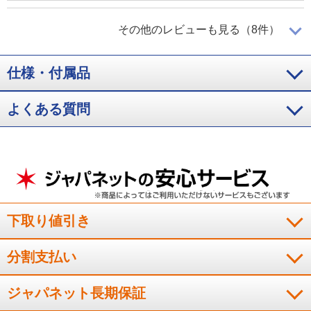
高齢の母のために購入しました！
その他のレビューも見る（8件）
仕様・付属品
コ－ドレスで軽いということで、高齢の母のために購入しまし
た。吸引力もあり、軽くて使いやすいと母も喜んでいます。
よくある質問
（
東京都
50代
K.T様
）
ホコリが飛び散る心配をしなくて良いの
が嬉しい！
紙パック式だと、ゴミ捨ての際にホコリが飛び散る心配をしな
くて良いのが嬉しいです！とても気持ちよく掃除が出来ます！
下取り値引き
（
福島県
60代
W.M様
）
分割支払い
スティック式だから狭いところも届く！
ジャパネット長期保証