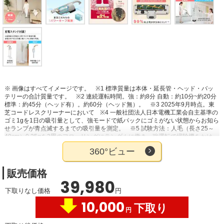
※ 画像はすべてイメージです。
※1 標準質量は本体・延長管・ヘッド・バッ
テリーの合計質量です。
※2 連続運転時間。強：約8分 自動：約10分~約20分
標準：約45分（ヘッド有）。約60分（ヘッド無）。
※3 2025年9月時点。東
芝コードレスクリーナーにおいて
※4 一般社団法人日本電機工業会自主基準の
ゴミ1gを1日の吸引量として、強モードで紙パックにゴミがない状態からお知ら
せランプが青点滅するまでの吸引量を測定。
※5 試験方法：人毛（長さ25～
40cm）0.25gを3畳のフローリングにランダムに撒き、強運転で掃除機をかけ
る。これを10サイクル行う。試験結果：回転部のブラシ毛へ絡みつく毛量が1サ
360°ビュー
イクルにつき1%以下。
販売価格
39,980
下取りなし価格
円
10,000
下取り
円