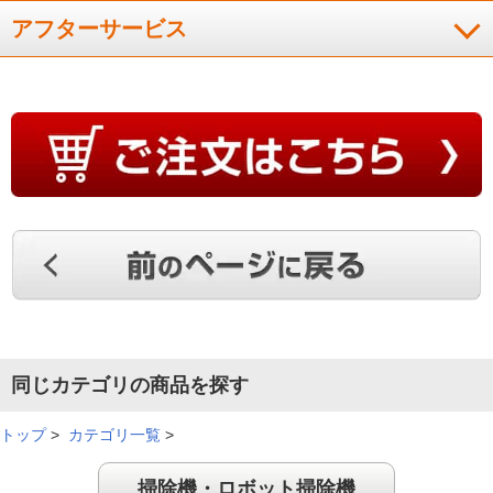
アフターサービス
紙パック式が良かったので購入しました。軽いし、スティック
式で狭いところも届くため、とても満足しています！
（
福岡県
50代
E.M様
）
片付けはスタンドに置くだけでスマ－
ト！
シンプルなデザインで、片付けもスタンドに置くだけでスマ－
トなのが気に入っています。ゴミ処理もラクで、軽くて扱いや
すいです！
（
京都府
70代
F.T様
）
コンパクトで吸引力も良い！
同じカテゴリの商品を探す
トップ
>
カテゴリ一覧
>
紙パックで、吸引力が落ちない事に魅力を感じて購入しまし
掃除機・ロボット掃除機
た。かなりコンパクトで、階段下に収納しています。直ぐに掃