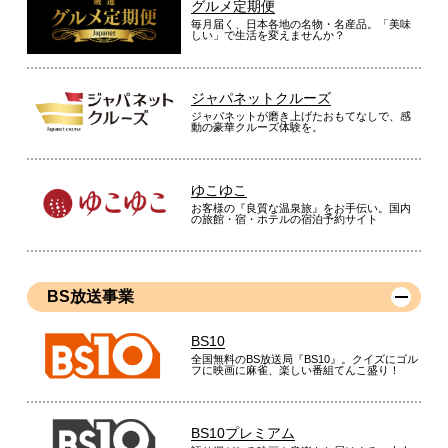
グルメ定期便
毎月届く、日本各地の名物・名産品。「美味
しい」で生活を変えませんか？
ジャパネットクルーズ
ジャパネットが磨き上げたおもてなしで、感
動の豪華クルーズ体験を。
ゆこゆこ
お客様の『良質な温泉旅』をお手伝い。国内
の旅館・宿・ホテルの宿泊予約サイト
BS放送事業
BS10
全国無料のBS放送局『BS10』。クイズにゴル
フに映画に麻雀、楽しい番組てんこ盛り！
BS10プレミアム