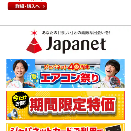
（
福岡県
70代
M.T様
）
毛が絡みつかない！
吸引力の強さと自走式に惹かれて購入しました。軽くて使いや
すくて、ペットの毛が絡みつかないし、本当に買って良かった
です。
（
岐阜県
60代
M.K様
）
※
「お客様の声」は実際にご購入されたお客様からのご意見を掲載しておりま
す。
※
商品により、同一シリーズをご購入された方の声を含みます。