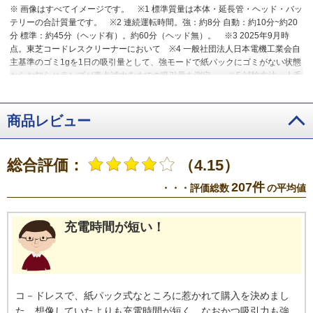
※ 画像はすべてイメージです。
※1 標準質量は本体・延長管・ヘッド・バッ
テリーの合計質量です。
※2 連続運転時間。強：約8分 自動：約10分~約20
分 標準：約45分（ヘッド有）。約60分（ヘッド無）。
※3 2025年9月時
点。東芝コードレスクリーナーにおいて
※4 一般社団法人日本電機工業会自
主基準のゴミ1gを1日の吸引量として、強モードで紙パックにゴミがない状態
からお知らせランプが青点滅するまでの吸引量を測定。
※5 試験方法：人毛
（長さ25～40cm）0.25gを3畳のフローリングにランダムに撒き、強運転で掃
除機をかける。これを10サイクル行う。試験結果：回転部のブラシ毛へ絡み
つく毛量が1サイクルにつき1%以下。
商品レビュー
総合評価：
（4.15）
207件
・・・評価総数
の平均値
充電時間が短い！
コ－ドレスで、紙パック式なところに惹かれて購入を決めまし
た。想像していたよりも充電時間が短く、なおかつ吸引力も強