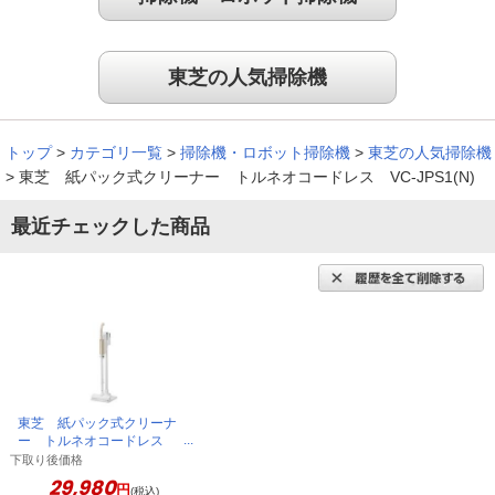
除できるし、吸引力も良いです。
（
兵庫県
60代
K.T様
）
東芝の人気掃除機
吸引も良く、軽いためストレスがない！
トップ
>
カテゴリ一覧
>
掃除機・ロボット掃除機
>
東芝の人気掃除機
>
東芝 紙パック式クリーナー トルネオコードレス VC-JPS1(N)
最近チェックした商品
コンパクトで吸引も良く、何より軽いのでストレスがないで
す。
（
広島県
40代
Y.M様
）
軽いから、階段の掃除がラクになった！
東芝 紙パック式クリーナ
ー トルネオコードレス
コ－ドレスで軽い点に惹かれて購入を決めました。７０歳を超
VC-JPS1(N)
下取り後価格
え、階段を掃除機を抱えて登るのが大変でしたが、お陰様で、
29,980
円
大変楽になりました。
(税込)