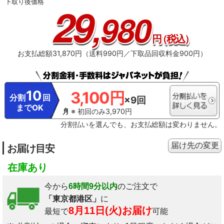
下取り後価格
29
,980
円
（税込）
お支払総額31,870円（送料990円／下取品回収料金900円）
10
3,100円
分割
回
×9回
までOK
※ 初回のみ3,970円
分割払いを選んでも、お支払総額は変わりません。
届け先の変更
お届け目安
在庫あり
今から
6時間9分以内
のご注文で
「東京都港区」
に
8月11日(火)お届け
最短で
可能