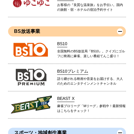
お客様の『良質な温泉旅』をお手伝い。国内
の旅館・宿・ホテルの宿泊予約サイト
BS放送事業
BS10
全国無料のBS放送局『BS10』。クイズにゴル
フに映画に麻雀、楽しい番組てんこ盛り！
BS10プレミアム
語り継がれる映画や音楽をお届けする、大人
のためのエンタテインメントチャンネル
BEAST X
麻雀プロリーグ「Mリーグ」参戦中！最新情報
はこちらをチェック！
スポーツ・地域創生事業