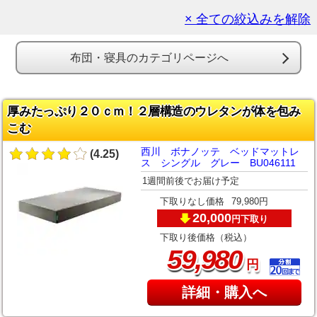
× 全ての絞込みを解除
布団・寝具のカテゴリページへ
厚みたっぷり２０ｃｍ！２層構造のウレタンが体を包み
こむ
西川 ボナノッテ ベッドマットレ
(4.25)
ス シングル グレー BU046111
1週間前後でお届け予定
下取りなし価格
79,980円
20,000
下取り
円
下取り後価格（税込）
,
59
980
円
詳細・購入へ