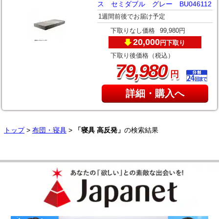
ス セミダブル グレー BU046112
1週間前後でお届け予定
下取りなし価格
99,980円
20,000
下取り
円
下取り後価格（税込）
,
79
980
円
詳細・購入へ
トップ
>
布団・寝具
>
「寝具 高反発」
の検索結果