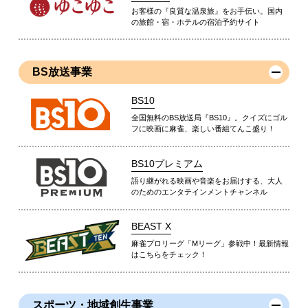
お客様の『良質な温泉旅』をお手伝い。国内
の旅館・宿・ホテルの宿泊予約サイト
BS放送事業
BS10
全国無料のBS放送局『BS10』。クイズにゴル
フに映画に麻雀、楽しい番組てんこ盛り！
BS10プレミアム
語り継がれる映画や音楽をお届けする、大人
のためのエンタテインメントチャンネル
BEAST X
麻雀プロリーグ「Mリーグ」参戦中！最新情報
はこちらをチェック！
スポーツ・地域創生事業