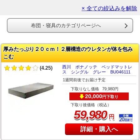
× 全ての絞込みを解除
布団・寝具のカテゴリページへ
厚みたっぷり２０ｃｍ！２層構造のウレタンが体を包み
こむ
西川 ボナノッテ ベッドマットレ
(4.25)
ス シングル グレー BU046111
1週間前後でお届け予定
下取りなし価格
79,980円
20,000
下取り
円
下取り後価格（税込）
,
59
980
円
詳細・購入へ