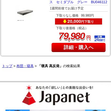
ス セミダブル グレー BU046112
1週間前後でお届け予定
下取りなし価格
99,980円
20,000
下取り
円
下取り後価格（税込）
,
79
980
円
詳細・購入へ
トップ
>
布団・寝具
>
「寝具 高反発」
の検索結果