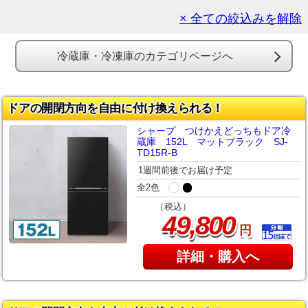
× 全ての絞込みを解除
冷蔵庫・冷凍庫のカテゴリページへ
ドアの開閉方向を自由に付け換えられる！
シャープ つけかえどっちもドア冷
蔵庫 152L マットブラック SJ-
TD15R-B
1週間前後でお届け予定
全2色
（税込）
,
49
800
円
詳細・購入へ