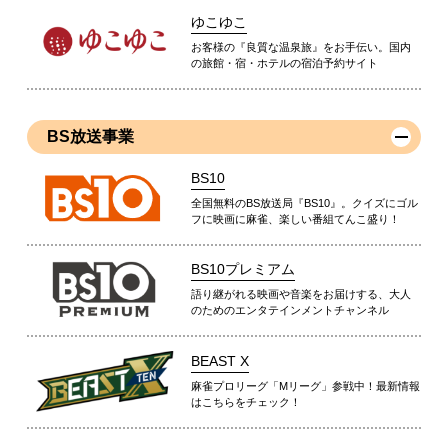
ゆこゆこ
お客様の『良質な温泉旅』をお手伝い。国内
の旅館・宿・ホテルの宿泊予約サイト
BS放送事業
BS10
全国無料のBS放送局『BS10』。クイズにゴル
フに映画に麻雀、楽しい番組てんこ盛り！
BS10プレミアム
語り継がれる映画や音楽をお届けする、大人
のためのエンタテインメントチャンネル
BEAST X
麻雀プロリーグ「Mリーグ」参戦中！最新情報
はこちらをチェック！