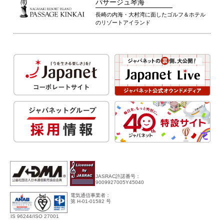
パサージュ琴海
長崎の内海・大村湾に面したゴルフ＆ホテル
のリゾートアイランド
JASRAC許諾番号：
9009927005Y45040
電気通信事業者：
第 H-01-01582 号
IS 96244/ISO 27001