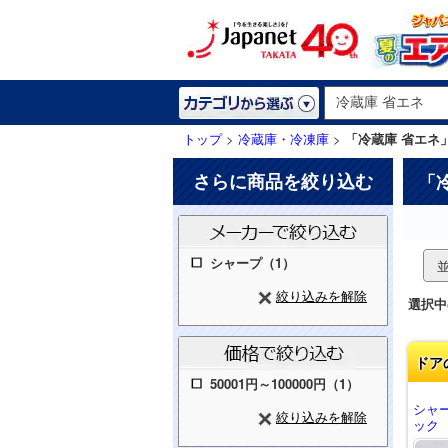
トップ
>
冷蔵庫・冷凍庫
>
「冷蔵庫 省エネ
さらに商品を絞り込む
「
シャープ（1）
絞り込みを解除
選択中
ドア
50001円～100000円（1）
シャ
絞り込みを解除
ック S