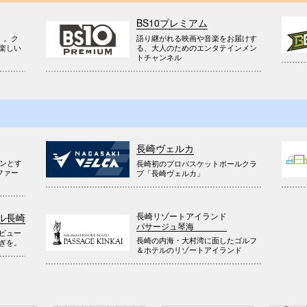
BS10プレミアム
』。ク
語り継がれる映画や音楽をお届けす
楽しい
る、大人のためのエンタテインメン
トチャンネル
長崎ヴェルカ
ウンとす
長崎初のプロバスケットボールクラ
ファー
ブ「長崎ヴェルカ」
長崎リゾートアイランド
ル長崎
パサージュ琴海
ビュー
長崎の内海・大村湾に面したゴルフ
ぎを。
＆ホテルのリゾートアイランド