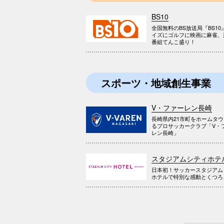
BS10
全国無料のBS放送局『BS10
イズにゴルフに映画に麻雀、
番組てんこ盛り！
スポーツ・地域創生事業
V・ファーレン長崎
長崎県内21市町をホームタ
るプロサッカークラブ「V・
レン長崎」
スタジアムシティホテ
日本初！サッカースタジアム
ホテルで特別な感動とくつろ