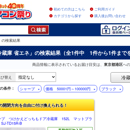
初めての方はこちら
ご利用ガイド
カテゴリから探す
購入後お問い合わせ
」
の検索結果
冷蔵庫 省エネ
」の検索結果（全1件中 1件から1件まで
商品情報に表示されているお届け目安は、
東京都港区
へ
冷
並び替え
の条件：
シャープ
価格 50001円～100000円
ブラック
の開閉方向を自由に付け換えられる！
ープ つけかえどっちもドア冷蔵庫 152L マットブラ
J-TD15R-B