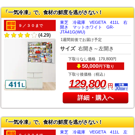
「一気冷凍」で、食材の鮮度を逃がさない！
東芝 冷蔵庫 VEGETA 411L 右
９／３０まで
開き マットホワイト GR-
JTA41G(WU)
(4.29)
1週間前後でお届け予定
サイズ
右開き～左開き
下取りなし価格
179,800円
50,000
下取り
円
下取り後価格（税込）
,
129
800
円
詳細・購入へ
「一気冷凍」で、食材の鮮度を逃がさない！
東芝 冷蔵庫 VEGETA 411L 左