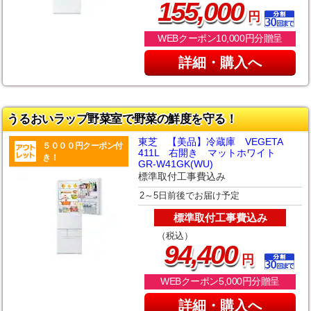
,
155
000
円
WEBクーポン10,000円分贈呈
詳細・購入へ
うるおいラップ野菜室で野菜の鮮度を守る！
東芝 【美品】冷蔵庫 VEGETA
５０００円クーポン付
411L 右開き マットホワイト
き！
GR-W41GK(WU)
標準取付工事費込み
2～5日前後でお届け予定
標準取付工事費込み
（税込）
,
94
400
円
WEBクーポン5,000円分贈呈
詳細・購入へ