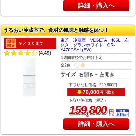
詳細・購入へ
うるおい冷蔵室で、食材の風味と触感を保つ！
東芝 冷蔵庫 VEGETA 465L 左
９／３０まで
開き グランホワイト GR-
Y470GSHL(EW)
(4.49)
1週間前後でお届け予定
全2色
サイズ
右開き～左開き
下取りなし価格
229,800円
70,000
下取り
円
下取り後価格（税込）
,
159
800
円
詳細・購入へ