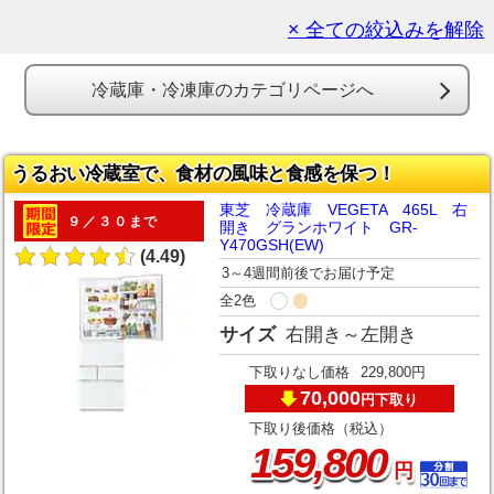
× 全ての絞込みを解除
冷蔵庫・冷凍庫のカテゴリページへ
うるおい冷蔵室で、食材の風味と食感を保つ！
東芝 冷蔵庫 VEGETA 465L 右
９／３０まで
開き グランホワイト GR-
Y470GSH(EW)
(4.49)
3～4週間前後でお届け予定
全2色
サイズ
右開き～左開き
下取りなし価格
229,800円
70,000
下取り
円
下取り後価格（税込）
,
159
800
円