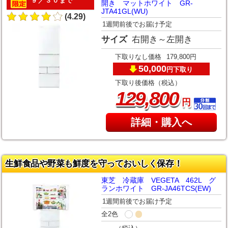
９／３０まで
開き マットホワイト GR-
JTA41GL(WU)
(4.29)
1週間前後でお届け予定
サイズ
右開き～左開き
下取りなし価格
179,800円
50,000
下取り
円
下取り後価格（税込）
,
129
800
円
詳細・購入へ
生鮮食品や野菜も鮮度を守っておいしく保存！
東芝 冷蔵庫 VEGETA 462L グ
ランホワイト GR-JA46TCS(EW)
1週間前後でお届け予定
全2色