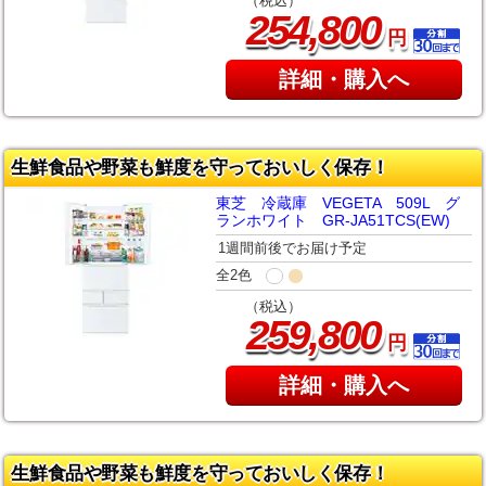
（税込）
,
254
800
円
詳細・購入へ
生鮮食品や野菜も鮮度を守っておいしく保存！
東芝 冷蔵庫 VEGETA 509L グ
ランホワイト GR-JA51TCS(EW)
1週間前後でお届け予定
全2色
（税込）
,
259
800
円
詳細・購入へ
生鮮食品や野菜も鮮度を守っておいしく保存！