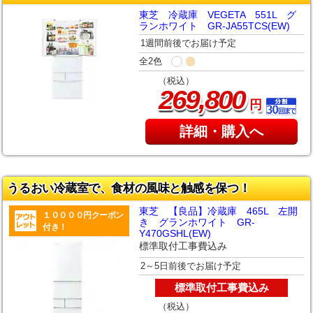
東芝 冷蔵庫 VEGETA 551L グ
ランホワイト GR-JA55TCS(EW)
1週間前後でお届け予定
全2色
（税込）
,
269
800
円
詳細・購入へ
うるおい冷蔵室で、食材の風味と触感を保つ！
東芝 【良品】冷蔵庫 465L 左開
１００００円クーポン
き グランホワイト GR-
付き！
Y470GSHL(EW)
標準取付工事費込み
2～5日前後でお届け予定
標準取付工事費込み
（税込）