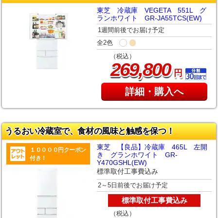
東芝 冷蔵庫 VEGETA 551L グ
ランホワイト GR-JA55TCS(EW)
1週間前後でお届け予定
全2色
（税込）
,
269
800
円
詳細・購入へ
うるおい冷蔵室で、食材の風味と触感を保つ！
東芝 【良品】冷蔵庫 465L 左開
１００００円クーポン
き グランホワイト GR-
付き！
Y470GSHL(EW)
標準取付工事費込み
2～5日前後でお届け予定
標準取付工事費込み
（税込）