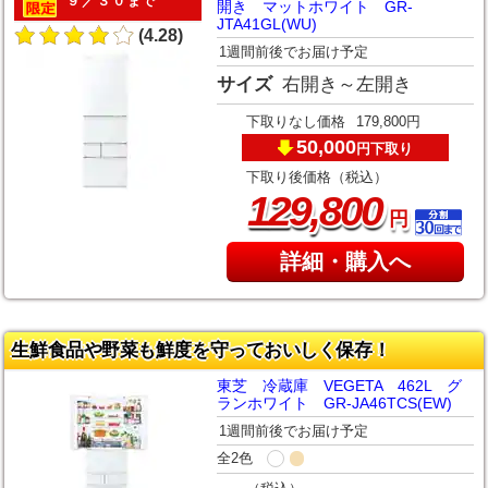
９／３０まで
開き マットホワイト GR-
JTA41GL(WU)
(4.28)
1週間前後でお届け予定
サイズ
右開き～左開き
下取りなし価格
179,800円
50,000
下取り
円
下取り後価格（税込）
,
129
800
円
詳細・購入へ
生鮮食品や野菜も鮮度を守っておいしく保存！
東芝 冷蔵庫 VEGETA 462L グ
ランホワイト GR-JA46TCS(EW)
1週間前後でお届け予定
全2色