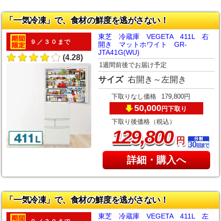
「一気冷凍」で、食材の鮮度を逃がさない！
東芝 冷蔵庫 VEGETA 411L 右
９／３０まで
開き マットホワイト GR-
JTA41G(WU)
(4.28)
1週間前後でお届け予定
サイズ
右開き～左開き
下取りなし価格
179,800円
50,000
下取り
円
下取り後価格（税込）
,
129
800
円
詳細・購入へ
「一気冷凍」で、食材の鮮度を逃がさない！
東芝 冷蔵庫 VEGETA 411L 左