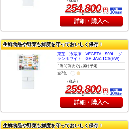
（税込）
,
254
800
円
詳細・購入へ
生鮮食品や野菜も鮮度を守っておいしく保存！
東芝 冷蔵庫 VEGETA 509L グ
ランホワイト GR-JA51TCS(EW)
1週間前後でお届け予定
全2色
（税込）
,
259
800
円
詳細・購入へ
生鮮食品や野菜も鮮度を守っておいしく保存！