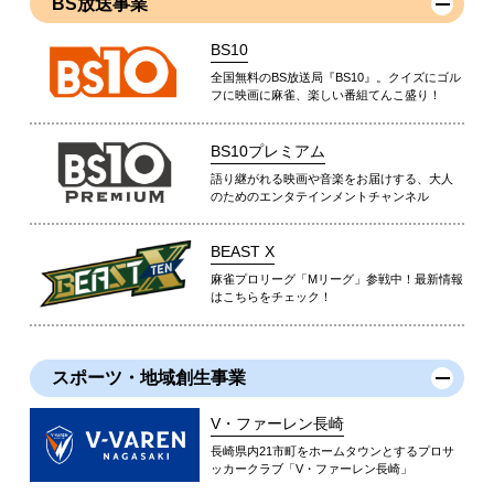
BS放送事業
BS10
全国無料のBS放送局『BS10』。クイズにゴル
フに映画に麻雀、楽しい番組てんこ盛り！
BS10プレミアム
語り継がれる映画や音楽をお届けする、大人
のためのエンタテインメントチャンネル
BEAST X
麻雀プロリーグ「Mリーグ」参戦中！最新情報
はこちらをチェック！
スポーツ・地域創生事業
V・ファーレン長崎
長崎県内21市町をホームタウンとするプロサ
ッカークラブ「V・ファーレン長崎」