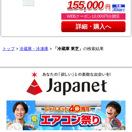
,
155
000
円
WEBクーポン10,000円分贈呈
詳細・購入へ
トップ
>
冷蔵庫・冷凍庫
>
「冷蔵庫 東芝」
の検索結果