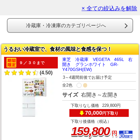
× 全ての絞込みを解除
冷蔵庫・冷凍庫のカテゴリページへ
うるおい冷蔵室で、食材の風味と食感を保つ！
東芝 冷蔵庫 VEGETA 465L 右
９／３０まで
開き グランホワイト GR-
Y470GSH(EW)
(4.50)
3～4週間前後でお届け予定
全2色
サイズ
右開き～左開き
下取りなし価格
229,800円
70,000
下取り
円
下取り後価格（税込）
,
159
800
円