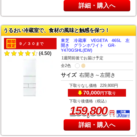
詳細・購入へ
うるおい冷蔵室で、食材の風味と触感を保つ！
東芝 冷蔵庫 VEGETA 465L 左
９／３０まで
開き グランホワイト GR-
Y470GSHL(EW)
(4.50)
1週間前後でお届け予定
全2色
サイズ
右開き～左開き
下取りなし価格
229,800円
70,000
下取り
円
下取り後価格（税込）
,
159
800
円
詳細・購入へ