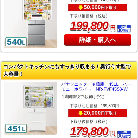
下取りなし価格
249,800円
50,000
下取り
円
下取り後価格（税込）
,
199
800
円
詳細・購入へ
コンパクトキッチンにもすっきり収まる！奥行うす型で
大容量！
パナソニック 冷蔵庫 451L ハー
モニーホワイト NR-FVF45S3-W
1週間前後でお届け予定
下取りなし価格
199,800円
20,000
下取り
円
下取り後価格（税込）
,
179
800
円