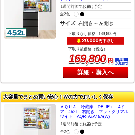
1週間前後でお届け予定
全2色
サイズ
右開き～左開き
下取りなし価格
189,800円
20,000
下取り
円
下取り後価格（税込）
,
169
800
円
詳細・購入へ
大容量でまとめ買い安心！Ｗの力でおいしく保存
ＡＱＵＡ 冷蔵庫 DELIE＋ 4ド
ア 452L 右開き マットクリアホ
ワイト AQR-VZA45A(W)
1週間前後でお届け予定
全2色