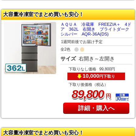
大容量冷凍室でまとめ買いも安心！
ＡＱＵＡ 冷蔵庫 FREEZIA＋ 4ド
ア 362L 右開き ブライトダーク
シルバー AQR-36A(DS)
1週間前後でお届け予定
全2色
サイズ
右開き～左開き
下取りなし価格
99,800円
10,000
下取り
円
下取り後価格（税込）
,
89
800
円
詳細・購入へ
大容量冷凍室でまとめ買いも安心！