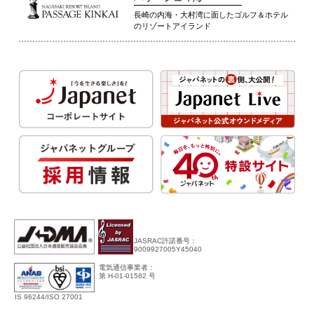
長崎の内海・大村湾に面したゴルフ＆ホテル
のリゾートアイランド
JASRAC許諾番号：
9009927005Y45040
電気通信事業者：
第 H-01-01582 号
IS 96244/ISO 27001