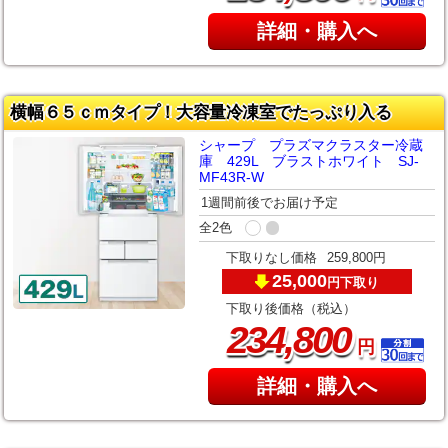
詳細・購入へ
横幅６５ｃｍタイプ！大容量冷凍室でたっぷり入る
シャープ プラズマクラスター冷蔵
庫 429L ブラストホワイト SJ-
MF43R-W
1週間前後でお届け予定
全2色
下取りなし価格
259,800円
25,000
下取り
円
下取り後価格（税込）
,
234
800
円
詳細・購入へ