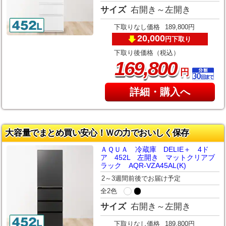
サイズ
右開き～左開き
下取りなし価格
189,800円
20,000
下取り
円
下取り後価格（税込）
,
169
800
円
詳細・購入へ
大容量でまとめ買い安心！Ｗの力でおいしく保存
ＡＱＵＡ 冷蔵庫 DELIE＋ 4ド
ア 452L 左開き マットクリアブ
ラック AQR-VZA45AL(K)
2～3週間前後でお届け予定
全2色
サイズ
右開き～左開き
下取りなし価格
189,800円