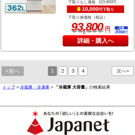
下取りなし価格
103,800円
10,000
下取り
円
下取り後価格（税込）
,
93
800
円
詳細・購入へ
1
2
3
4
<前へ
次へ>
トップ
>
冷蔵庫・冷凍庫
>
「冷蔵庫 大容量」
の検索結果