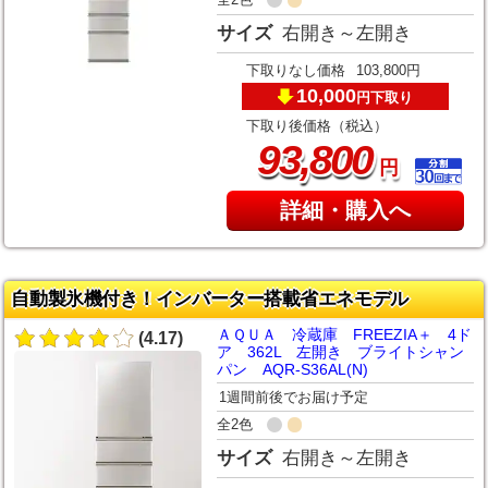
サイズ
右開き～左開き
下取りなし価格
103,800円
10,000
下取り
円
下取り後価格（税込）
,
93
800
円
詳細・購入へ
自動製氷機付き！インバーター搭載省エネモデル
ＡＱＵＡ 冷蔵庫 FREEZIA＋ 4ド
(4.17)
ア 362L 左開き ブライトシャン
パン AQR-S36AL(N)
1週間前後でお届け予定
全2色
サイズ
右開き～左開き