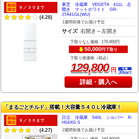
東芝 冷蔵庫 VEGETA 411L 左
９／３０まで
開き マットホワイト GR-
JTA41GL(WU)
(4.28)
1週間前後でお届け予定
サイズ
右開き～左開き
下取りなし価格
179,800円
50,000
下取り
円
下取り後価格（税込）
,
129
800
円
詳細・購入へ
「まるごとチルド」搭載！大容量５４０Ｌ冷蔵庫！
日立 冷蔵庫 540L シルバー R-
９／３０まで
H54XG S
2週間前後でお届け予定
(4.27)