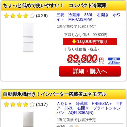
ちょっと低めで使いやすい！ コンパクト冷蔵庫
三菱 冷蔵庫 330L 右開き ホワ
(4.26)
イト MR-C33M-W
1週間前後でお届け予定
下取りなし価格
99,800円
10,000
下取り
円
下取り後価格（税込）
,
89
800
円
詳細・購入へ
自動製氷機付き！インバーター搭載省エネモデル
ＡＱＵＡ 冷蔵庫 FREEZIA＋ 4ド
(4.17)
ア 362L 右開き ブライトシャン
パン AQR-S36A(N)
1週間前後でお届け予定
全2色