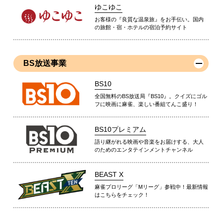
ゆこゆこ
お客様の『良質な温泉旅』をお手伝い。国内
の旅館・宿・ホテルの宿泊予約サイト
BS放送事業
BS10
全国無料のBS放送局『BS10』。クイズにゴル
フに映画に麻雀、楽しい番組てんこ盛り！
BS10プレミアム
語り継がれる映画や音楽をお届けする、大人
のためのエンタテインメントチャンネル
BEAST X
麻雀プロリーグ「Mリーグ」参戦中！最新情報
はこちらをチェック！