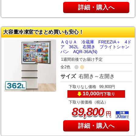
詳細・購入へ
大容量冷凍室でまとめ買いも安心！
ＡＱＵＡ 冷蔵庫 FREEZIA＋ 4ド
ア 362L 右開き ブライトシャン
パン AQR-36A(N)
1週間前後でお届け予定
全2色
サイズ
右開き～左開き
下取りなし価格
99,800円
10,000
下取り
円
下取り後価格（税込）
,
89
800
円
詳細・購入へ