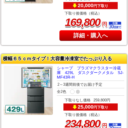
20,000
下取り
円
下取り後価格（税込）
,
169
800
円
詳細・購入へ
横幅６５ｃｍタイプ！大容量冷凍室でたっぷり入る
シャープ プラズマクラスター冷蔵
庫 429L ダスクダークメタル SJ-
MF43R-H
2～3週間前後でお届け予定
全2色
下取りなし価格
259,800円
25,000
下取り
円
下取り後価格（税込）
,
234
800
円