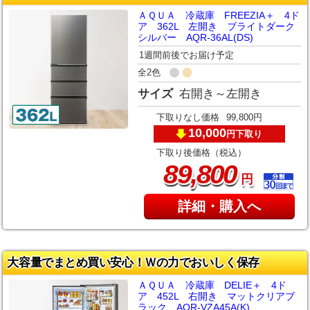
ＡＱＵＡ 冷蔵庫 FREEZIA＋ 4ド
ア 362L 左開き ブライトダーク
シルバー AQR-36AL(DS)
1週間前後でお届け予定
全2色
サイズ
右開き～左開き
下取りなし価格
99,800円
10,000
下取り
円
下取り後価格（税込）
,
89
800
円
詳細・購入へ
大容量でまとめ買い安心！Ｗの力でおいしく保存
ＡＱＵＡ 冷蔵庫 DELIE＋ 4ド
ア 452L 右開き マットクリアブ
ラック AQR-VZA45A(K)