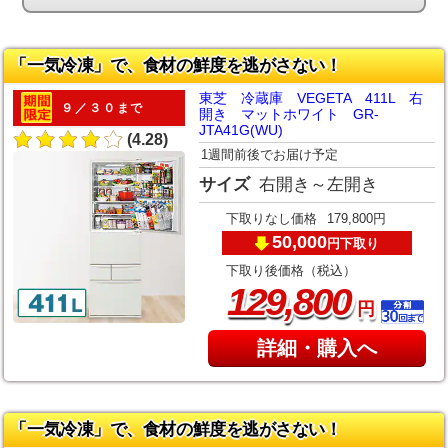
「一気冷凍」で、食材の鮮度を逃がさない！
東芝 冷蔵庫 VEGETA 411L 右
９／３０まで
開き マットホワイト GR-
JTA41G(WU)
(4.28)
1週間前後でお届け予定
サイズ
右開き～左開き
下取りなし価格
179,800円
50,000
下取り
円
下取り後価格（税込）
,
129
800
円
詳細・購入へ
「一気冷凍」で、食材の鮮度を逃がさない！