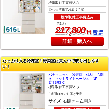
標準取付工事費込み
2～5日前後でお届け予定
標準取付工事費込み
（税込）
,
217
800
円
詳細・購入へ
たっぷり入る冷凍室！野菜室は真ん中で取り出しやす
い！
パナソニック 冷蔵庫 468L 右開
き マットライトベージュ NR-
E47BR3-C
標準取付工事費込み
1週間前後でお届け予定
サイズ
右開き～左開き