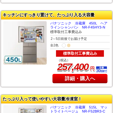
キッチンにすっきり置けて、たっぷり入る大容量
パナソニック 冷蔵庫 450L ヘア
ラインシャンパン NR-F45HY3-N
標準取付工事費込み
2～5日前後でお届け予定
全2色
標準取付工事費込み
（税込）
,
257
400
円
詳細・購入へ
たっぷり入って使いやすい大容量冷凍室！
パナソニック 冷蔵庫 515L マッ
トライトベージュ NR-F52BR3-C