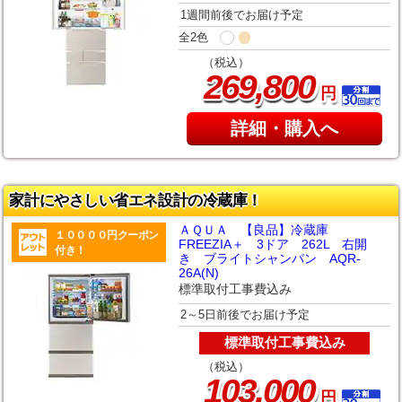
1週間前後でお届け予定
全2色
（税込）
,
269
800
円
詳細・購入へ
家計にやさしい省エネ設計の冷蔵庫！
ＡＱＵＡ 【良品】冷蔵庫
１００００円クーポン
FREEZIA＋ 3ドア 262L 右開
付き！
き ブライトシャンパン AQR-
26A(N)
標準取付工事費込み
2～5日前後でお届け予定
標準取付工事費込み
（税込）
,
103
000
円