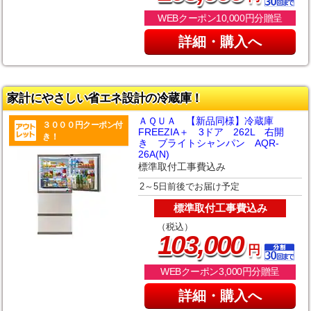
WEBクーポン10,000円分贈呈
詳細・購入へ
家計にやさしい省エネ設計の冷蔵庫！
ＡＱＵＡ 【新品同様】冷蔵庫
３０００円クーポン付
FREEZIA＋ 3ドア 262L 右開
き！
き ブライトシャンパン AQR-
26A(N)
標準取付工事費込み
2～5日前後でお届け予定
標準取付工事費込み
（税込）
,
103
000
円
WEBクーポン3,000円分贈呈
詳細・購入へ