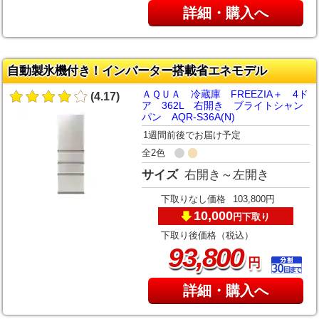
詳細・購入へ
自動製氷機付き！インバーター搭載省エネモデル
ＡＱＵＡ 冷蔵庫 FREEZIA＋ 4ド
(4.17)
ア 362L 右開き ブライトシャン
パン AQR-S36A(N)
1週間前後でお届け予定
全2色
サイズ
右開き～左開き
下取りなし価格
103,800円
10,000
下取り
円
下取り後価格（税込）
,
93
800
円
詳細・購入へ