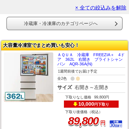
× 全ての絞込みを解除
冷蔵庫・冷凍庫のカテゴリページへ
大容量冷凍室でまとめ買いも安心！
ＡＱＵＡ 冷蔵庫 FREEZIA＋ 4ド
ア 362L 右開き ブライトシャン
パン AQR-36A(N)
1週間前後でお届け予定
全2色
サイズ
右開き～左開き
下取りなし価格
99,800円
10,000
下取り
円
下取り後価格（税込）
,
89
800
円