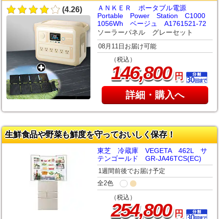
ＡＮＫＥＲ ポータブル電源
(4.26)
Portable Power Station C1000
1056Wh ベージュ A1761521-72
ソーラーパネル グレーセット
08月11日お届け可能
（税込）
,
146
800
円
詳細・購入へ
生鮮食品や野菜も鮮度を守っておいしく保存！
東芝 冷蔵庫 VEGETA 462L サ
テンゴールド GR-JA46TCS(EC)
1週間前後でお届け予定
全2色
（税込）
,
254
800
円