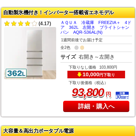
自動製氷機付き！インバーター搭載省エネモデル
ＡＱＵＡ 冷蔵庫 FREEZIA＋ 4ド
(4.17)
ア 362L 左開き ブライトシャン
パン AQR-S36AL(N)
1週間前後でお届け予定
全2色
サイズ
右開き～左開き
下取りなし価格
103,800円
10,000
下取り
円
下取り後価格（税込）
,
93
800
円
詳細・購入へ
大容量＆高出力ポータブル電源