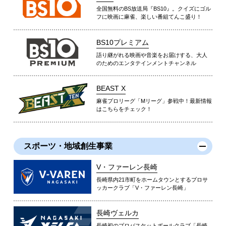
全国無料のBS放送局『BS10』。クイズにゴル
フに映画に麻雀、楽しい番組てんこ盛り！
BS10プレミアム
語り継がれる映画や音楽をお届けする、大人
のためのエンタテインメントチャンネル
BEAST X
麻雀プロリーグ「Mリーグ」参戦中！最新情報
はこちらをチェック！
スポーツ・地域創生事業
V・ファーレン長崎
長崎県内21市町をホームタウンとするプロサ
ッカークラブ「V・ファーレン長崎」
長崎ヴェルカ
長崎初のプロバスケットボールクラブ「長崎