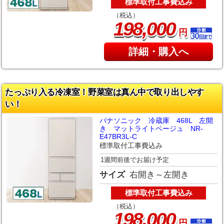
標準取付工事費込み
（税込）
,
198
000
円
詳細・購入へ
たっぷり入る冷凍室！野菜室は真ん中で取り出しやす
い！
パナソニック 冷蔵庫 468L 左開
き マットライトベージュ NR-
E47BR3L-C
標準取付工事費込み
1週間前後でお届け予定
サイズ
右開き～左開き
標準取付工事費込み
（税込）
,
198
000
円