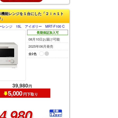
単機能レンジを１台にした「２ｉｎ１ト
ジ」
ンジ 15L アイボリー MRT-F100 C
長期保証加入可
08月10日お届け可能
2025年06月発売
全2色
39,980
円
5,000
円下取り
4,980