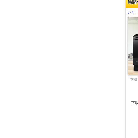
時間
シャー
下取
下