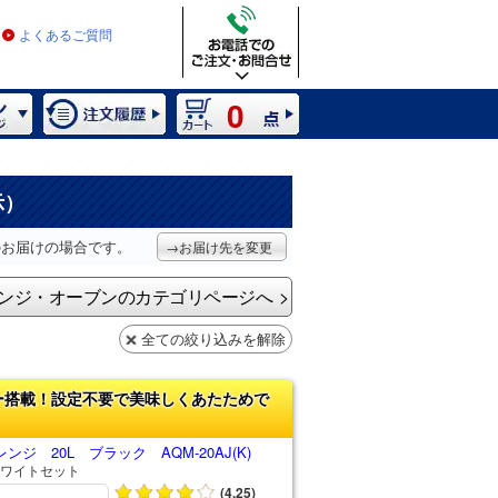
よくあるご質問
0
示）
のお届けの場合です。
→お届け先を変更
ンジ・オーブンのカテゴリページへ
全ての絞り込みを解除
ー搭載！設定不要で美味しくあたためで
ジ 20L ブラック AQM-20AJ(K)
ワイトセット
(4.25)