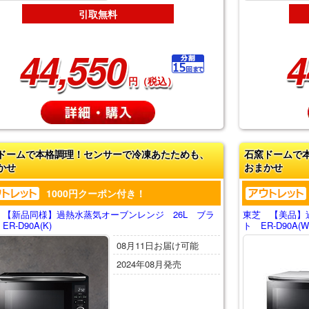
引取無料
44,550
4
円（税込）
ドームで本格調理！センサーで冷凍あたためも、
石窯ドームで
かせ
おまかせ
1000円クーポン付き！
 【新品同様】過熱水蒸気オーブンレンジ 26L ブラ
東芝 【美品】
R-D90A(K)
ト ER-D90A(W
08月11日お届け可能
2024年08月発売