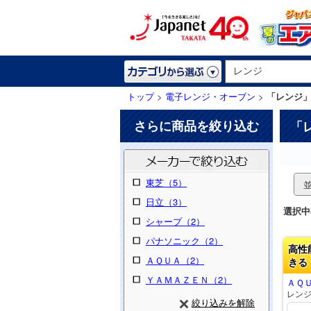
トップ
>
電子レンジ・オーブン
>
「レンジ
さらに商品を絞り込む
「
東芝（5）
日立（3）
選択中
シャープ（2）
パナソニック（2）
高性
ＡＱＵＡ（2）
きる
ＹＡＭＡＺＥＮ（2）
ＡＱＵ
レン
絞り込みを解除