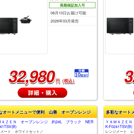
長期保証加入可
08月10日お届け可能
2026年03月発売
32,980
3
円（税込）
なオートメニューで便利 山善 オーブンレンジ
多彩なオート
ＭＡＺＥＮ オーブンレンジ 約24L ブラック NER
ＹＡＭＡＺＥＮ 
41TSV(B)
K-F0241TSV(B)
ジメート ホワイトセット／
レンジメート レ