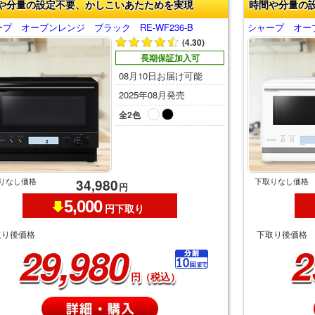
や分量の設定不要、かしこいあたためを実現
時間や分量の
プ オーブンレンジ ブラック RE-WF236-B
シャープ オーブ
(4.30)
長期保証加入可
08月10日お届け可能
2025年08月発売
全2色
りなし価格
下取りなし価格
34,980
円
5,000
円下取り
取り後価格
下取り後価格
29,980
2
円（税込）