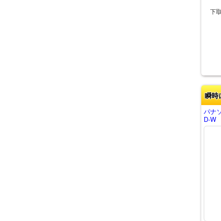
下
瞬時
パナソ
D-W