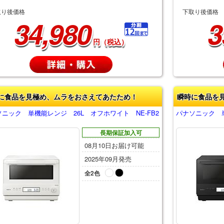
取り後価格
下取り後価格
34,980
3
円（税込）
に食品を見極め、ムラをおさえてあたため！
瞬時に食品を
ニック 単機能レンジ 26L オフホワイト NE-FB2
パナソニック 単
長期保証加入可
08月10日お届け可能
2025年09月発売
全2色