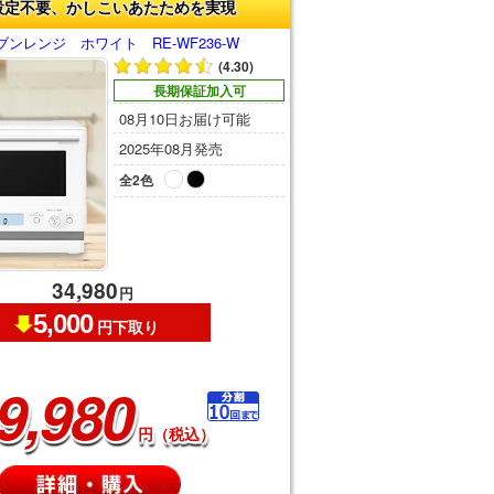
設定不要、かしこいあたためを実現
ンレンジ ホワイト RE-WF236-W
(4.30)
長期保証加入可
08月10日お届け可能
2025年08月発売
全2色
34,980
円
5,000
円下取り
9,980
円（税込）