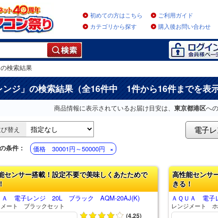
初めての方はこちら
ご利用ガイド
カテゴリから探す
購入後お問い合わせ
」
の検索結果
レンジ
」の検索結果（全16件中 1件から16件までを表
商品情報に表示されているお届け目安は、
東京都港区
へ
電子レ
並び替え
の条件：
価格 30001円～50000円
能センサー搭載！設定不要で美味しくあたためで
高性能センサ
！
きる！
Ａ 電子レンジ 20L ブラック AQM-20AJ(K)
ＡＱＵＡ 電子レン
ジメート ブラックセット
レンジメート ホ
(4.25)