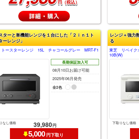
円（税込）
スターと単機能レンジを１台にした「２ｉｎ１ト
レンジ＋強力
ターレンジ」
る
トースターレンジ 15L チャコールグレー MRT-F1
東芝 リベイク
10B(W)
長期保証加入可
08月10日お届け可能
2025年06月発売
全2色
りなし価格
下取りなし価格
39,980
円
5,000
円下取り