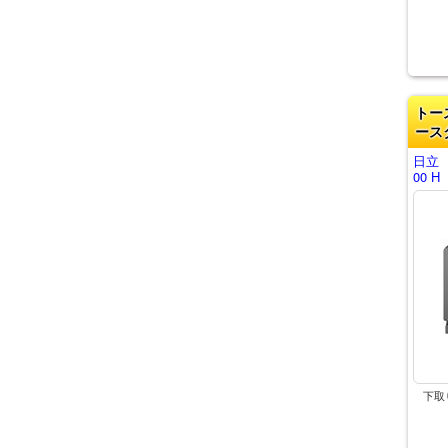
トー
ース
日立 
00 H
下取