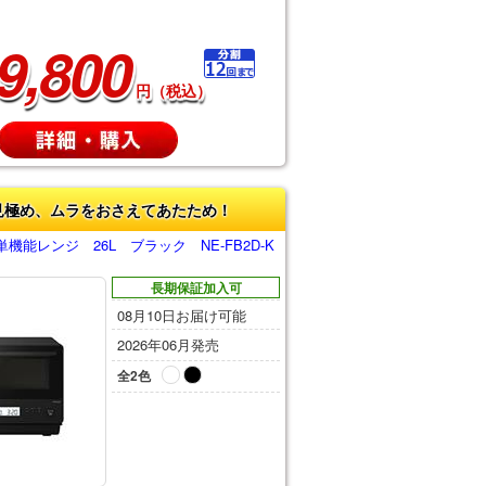
9,800
円（税込）
見極め、ムラをおさえてあたため！
機能レンジ 26L ブラック NE-FB2D-K
長期保証加入可
08月10日お届け可能
2026年06月発売
全2色