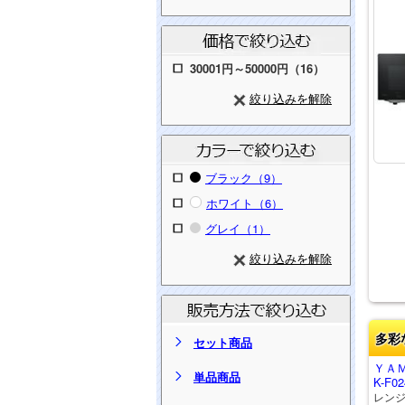
30001円～50000円（16）
絞り込みを解除
ブラック（9）
ホワイト（6）
グレイ（1）
絞り込みを解除
多彩
セット商品
ＹＡ
単品商品
K-F02
レン