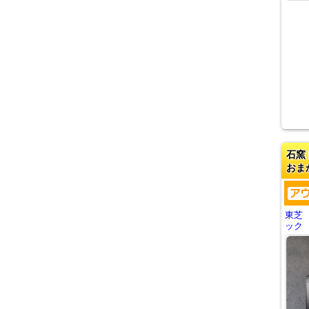
石窯
おま
東芝
ック E