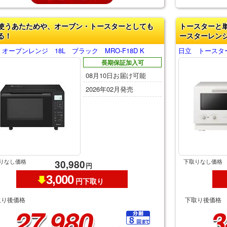
使うあたためや、オーブン・トースターとしても
トースターと
る！
ースターレン
オーブンレンジ 18L ブラック MRO-F18D K
日立 トースターレ
長期保証加入可
08月10日お届け可能
2026年02月発売
りなし価格
下取りなし価格
30,980
円
3,000
円下取り
取り後価格
下取り後価格
27,980
3