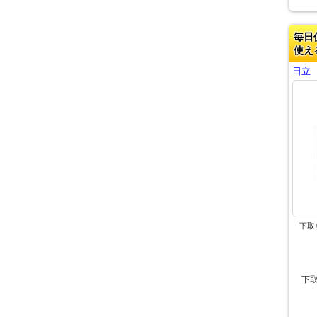
毎日
使え
日立 
下取
下