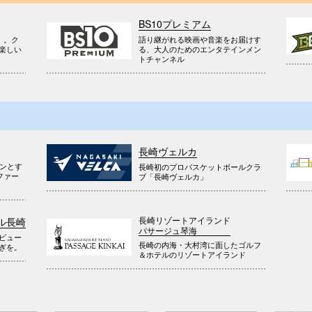
BS10プレミアム
』。ク
語り継がれる映画や音楽をお届けす
楽しい
る、大人のためのエンタテインメン
トチャンネル
長崎ヴェルカ
ウンとす
長崎初のプロバスケットボールクラ
ファー
ブ「長崎ヴェルカ」
長崎リゾートアイランド
ル長崎
パサージュ琴海
ビュー
長崎の内海・大村湾に面したゴルフ
ぎを。
＆ホテルのリゾートアイランド