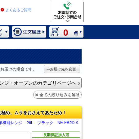
よくあるご質問
0
）
のお届けの場合です。
→お届け先を変更
ンジ・オーブンのカテゴリページへ
全ての絞り込みを解除
見極め、ムラをおさえてあたため！
機能レンジ 26L ブラック NE-FB2D-K
長期保証加入可