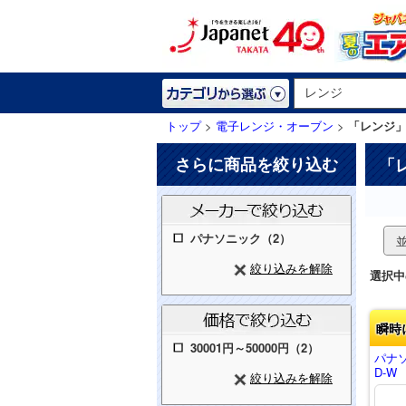
トップ
>
電子レンジ・オーブン
>
「レンジ
さらに商品を絞り込む
「
パナソニック（2）
絞り込みを解除
選択中
瞬時
30001円～50000円（2）
パナソ
D-W
絞り込みを解除