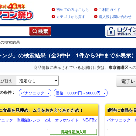
初めての方はこちら
ご利用ガイド
カテゴリから探す
購入後お問い合わせ
」
の検索結果
レンジ
」の検索結果（全2件中 1件から2件までを表示
商品情報に表示されているお届け目安は、
東京都港区
へ
電子レ
並び替え
の条件：
パナソニック
価格 30001円～50000円
に食品を見極め、ムラをおさえてあたため！
瞬時に食品を
ニック 単機能レンジ 26L オフホワイト NE-FB2
パナソニック 単
長期保証加入可