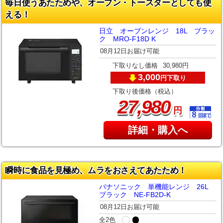
毎日使うあたためや、オーブン・トースターとしても使
える！
日立 オーブンレンジ 18L ブラッ
ク MRO-F18D K
08月12日お届け可能
下取りなし価格
30,980円
3,000
下取り
円
下取り後価格（税込）
,
27
980
円
詳細・購入へ
瞬時に食品を見極め、ムラをおさえてあたため！
パナソニック 単機能レンジ 26L
ブラック NE-FB2D-K
08月12日お届け可能
全2色