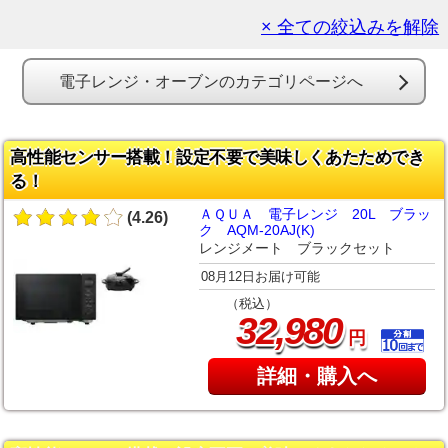
× 全ての絞込みを解除
電子レンジ・オーブンのカテゴリページへ
高性能センサー搭載！設定不要で美味しくあたためでき
る！
ＡＱＵＡ 電子レンジ 20L ブラッ
(4.26)
ク AQM-20AJ(K)
レンジメート ブラックセット
08月12日お届け可能
（税込）
,
32
980
円
詳細・購入へ