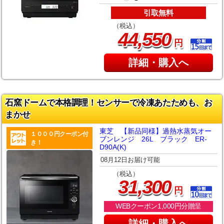
引取無料
（税込）
,
44
550
円
詳細・購入へ
石窯ドームで本格調理！センサーで冷凍あたためも、お
まかせ
東芝 【新品同様】過熱水蒸気オー
１０００円クーポン付
ブンレンジ 26L ブラック ER-
き！
D90A(K)
08月12日お届け可能
（税込）
,
31
300
円
WEBクーポン1,000円分贈呈
詳細・購入へ