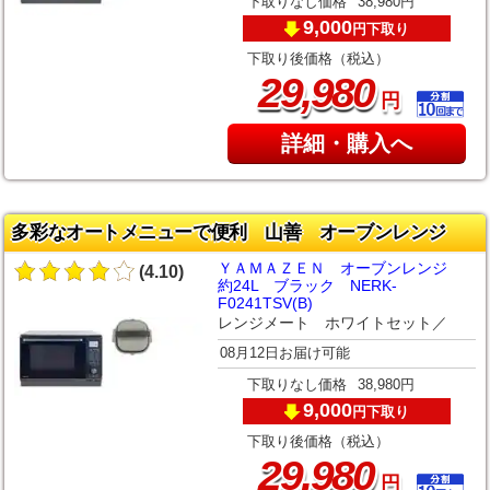
下取りなし価格
38,980円
9,000
下取り
円
下取り後価格（税込）
,
29
980
円
詳細・購入へ
多彩なオートメニューで便利 山善 オーブンレンジ
ＹＡＭＡＺＥＮ オーブンレンジ
(4.10)
約24L ブラック NERK-
F0241TSV(B)
レンジメート ホワイトセット／
08月12日お届け可能
下取りなし価格
38,980円
9,000
下取り
円
下取り後価格（税込）
,
29
980
円