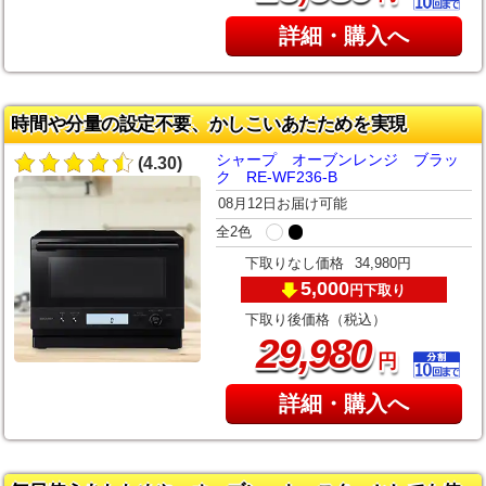
詳細・購入へ
時間や分量の設定不要、かしこいあたためを実現
シャープ オーブンレンジ ブラッ
(4.30)
ク RE-WF236-B
08月12日お届け可能
全2色
下取りなし価格
34,980円
5,000
下取り
円
下取り後価格（税込）
,
29
980
円
詳細・購入へ