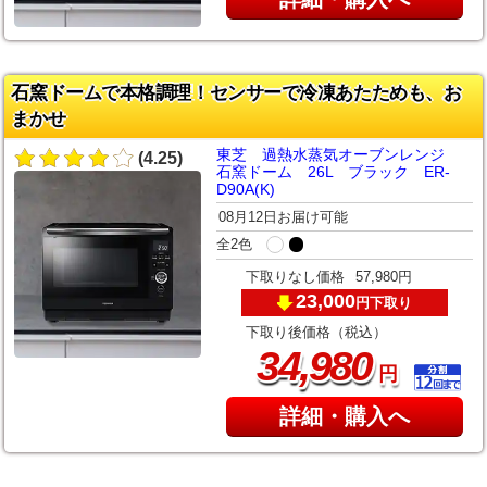
石窯ドームで本格調理！センサーで冷凍あたためも、お
まかせ
東芝 過熱水蒸気オーブンレンジ
(4.25)
石窯ドーム 26L ブラック ER-
D90A(K)
08月12日お届け可能
全2色
下取りなし価格
57,980円
23,000
下取り
円
下取り後価格（税込）
,
34
980
円
詳細・購入へ