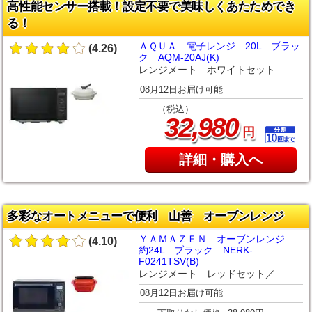
高性能センサー搭載！設定不要で美味しくあたためでき
る！
ＡＱＵＡ 電子レンジ 20L ブラッ
(4.26)
ク AQM-20AJ(K)
レンジメート ホワイトセット
08月12日お届け可能
（税込）
,
32
980
円
詳細・購入へ
多彩なオートメニューで便利 山善 オーブンレンジ
ＹＡＭＡＺＥＮ オーブンレンジ
(4.10)
約24L ブラック NERK-
F0241TSV(B)
レンジメート レッドセット／
08月12日お届け可能