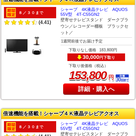
シャープ 4K液晶テレビ AQUOS
８／３０まで
55V型 4T-C55GN2
壁寄せテレビスタンド ダークブラ
(4.41)
ウン／レコーダー棚板 ブラックセ
ット／
1週間前後でお届け予定
下取りなし価格
183,800円
30,000
下取り
円
下取り後価格（税込）
,
153
800
円
詳細・購入へ
倍速機能を搭載！シャープ４Ｋ液晶テレビアクオス
シャープ 4K液晶テレビ AQUOS
８／３０まで
55V型 4T-C55GN2
壁寄せテレビスタンド ダークブラ