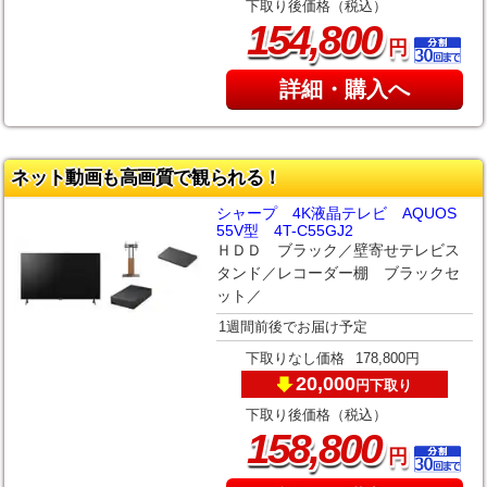
下取り後価格（税込）
,
154
800
円
詳細・購入へ
ネット動画も高画質で観られる！
シャープ 4K液晶テレビ AQUOS
55V型 4T-C55GJ2
ＨＤＤ ブラック／壁寄せテレビス
タンド／レコーダー棚 ブラックセ
ット／
1週間前後でお届け予定
下取りなし価格
178,800円
20,000
下取り
円
下取り後価格（税込）
,
158
800
円