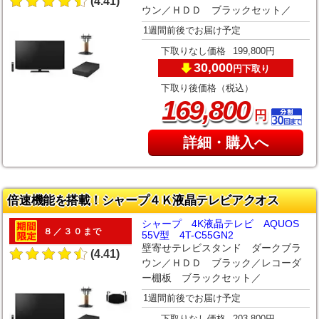
(4.41)
ウン／ＨＤＤ ブラックセット／
1週間前後でお届け予定
下取りなし価格
199,800円
30,000
下取り
円
下取り後価格（税込）
,
169
800
円
詳細・購入へ
倍速機能を搭載！シャープ４Ｋ液晶テレビアクオス
シャープ 4K液晶テレビ AQUOS
８／３０まで
55V型 4T-C55GN2
壁寄せテレビスタンド ダークブラ
(4.41)
ウン／ＨＤＤ ブラック／レコーダ
ー棚板 ブラックセット／
1週間前後でお届け予定
下取りなし価格
203,800円