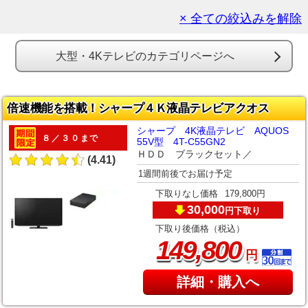
× 全ての絞込みを解除
大型・4Kテレビのカテゴリページへ
倍速機能を搭載！シャープ４Ｋ液晶テレビアクオス
シャープ 4K液晶テレビ AQUOS
８／３０まで
55V型 4T-C55GN2
ＨＤＤ ブラックセット／
(4.41)
1週間前後でお届け予定
下取りなし価格
179,800円
30,000
下取り
円
下取り後価格（税込）
,
149
800
円
詳細・購入へ