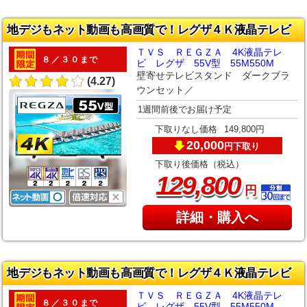
地デジもネット動画も高画質で！レグザ４Ｋ液晶テレビ
ＴＶＳ ＲＥＧＺＡ 4K液晶テレ
８／３０まで
ビ レグザ 55V型 55M550M
壁寄せテレビスタンド ダークブラ
(4.27)
ウンセット／
1週間前後でお届け予定
下取りなし価格
149,800円
20,000
下取り
円
下取り後価格（税込）
,
129
800
円
詳細・購入へ
地デジもネット動画も高画質で！レグザ４Ｋ液晶テレビ
ＴＶＳ ＲＥＧＺＡ 4K液晶テレ
８／３０まで
ビ レグザ 55V型 55M550M