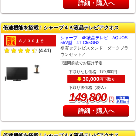
詳細・購入へ
倍速機能を搭載！シャープ４Ｋ液晶テレビアクオス
シャープ 4K液晶テレビ AQUOS
８／３０まで
55V型 4T-C55GN2
壁寄せテレビスタンド ダークブラ
(4.41)
ウンセット／
1週間前後でお届け予定
下取りなし価格
179,800円
30,000
下取り
円
下取り後価格（税込）
,
149
800
円
詳細・購入へ
倍速機能を搭載！シャープ４Ｋ液晶テレビアクオス