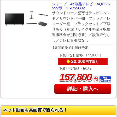
シャープ 4K液晶テレビ AQUOS
55V型 4T-C55GJ2
サウンドバー／壁寄せテレビスタン
ド／サウンドバー棚 ブラック／レ
コーダー棚 ブラックセット／下取
りあり（別途リサイクル料金＋収集
運搬料金が別途必要）／設置取付な
し／テレビ台引取なし
1週間前後でお届け予定
下取りなし価格
177,800円
20,000
下取り
円
下取り後価格（税込）
,
157
800
円
詳細・購入へ
ネット動画も高画質で観られる！