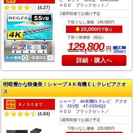
ＨＤＤ ブラックセット／
(4.27)
1週間前後でお届け予定
下取りなし価格
149,800円
20,000
下取り
円
下取り後価格（税込）
,
129
800
円
詳細・購入へ
明暗豊かな映像美！シャープ４Ｋ有機ＥＬテレビアクオ
ス
シャープ 4K有機ELテレビ アクオ
８／３０まで
ス 55V型 4T-C55HQ2
ＨＤＤ ブラックセット／
(4.84)
1週間前後でお届け予定
下取りなし価格
229,800円