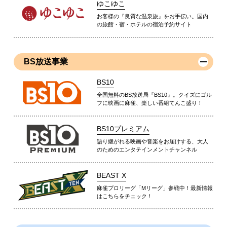
ゆこゆこ
お客様の『良質な温泉旅』をお手伝い。国内
の旅館・宿・ホテルの宿泊予約サイト
BS放送事業
BS10
全国無料のBS放送局『BS10』。クイズにゴル
フに映画に麻雀、楽しい番組てんこ盛り！
BS10プレミアム
語り継がれる映画や音楽をお届けする、大人
のためのエンタテインメントチャンネル
BEAST X
麻雀プロリーグ「Mリーグ」参戦中！最新情報
はこちらをチェック！