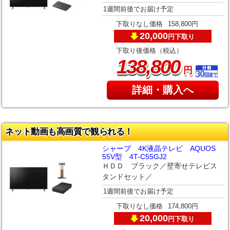
1週間前後でお届け予定
下取りなし価格
158,800円
20,000
下取り
円
下取り後価格（税込）
,
138
800
円
詳細・購入へ
ネット動画も高画質で観られる！
シャープ 4K液晶テレビ AQUOS
55V型 4T-C55GJ2
ＨＤＤ ブラック／壁寄せテレビス
タンドセット／
1週間前後でお届け予定
下取りなし価格
174,800円
20,000
下取り
円