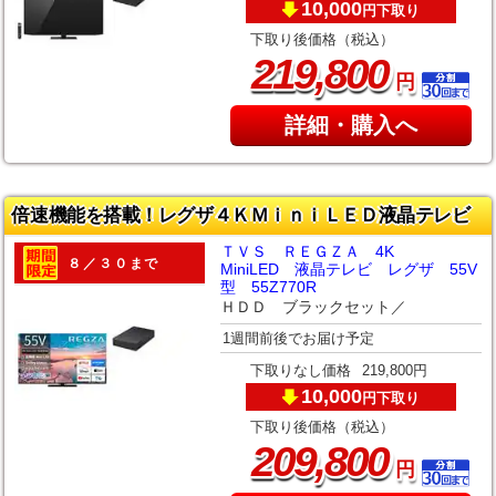
10,000
下取り
円
下取り後価格（税込）
,
219
800
円
詳細・購入へ
倍速機能を搭載！レグザ４ＫＭｉｎｉＬＥＤ液晶テレビ
ＴＶＳ ＲＥＧＺＡ 4K
８／３０まで
MiniLED 液晶テレビ レグザ 55V
型 55Z770R
ＨＤＤ ブラックセット／
1週間前後でお届け予定
下取りなし価格
219,800円
10,000
下取り
円
下取り後価格（税込）
,
209
800
円