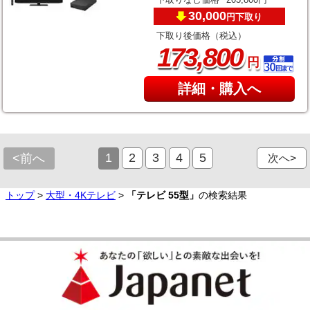
30,000
下取り
円
下取り後価格（税込）
,
173
800
円
詳細・購入へ
1
2
3
4
5
<前へ
次へ>
トップ
>
大型・4Kテレビ
>
「テレビ 55型」
の検索結果