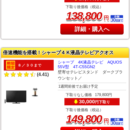
下取り後価格（税込）
,
138
800
円
詳細・購入へ
倍速機能を搭載！シャープ４Ｋ液晶テレビアクオス
シャープ 4K液晶テレビ AQUOS
８／３０まで
55V型 4T-C55GN2
壁寄せテレビスタンド ダークブラ
(4.41)
ウンセット／
1週間前後でお届け予定
下取りなし価格
179,800円
30,000
下取り
円
下取り後価格（税込）
,
149
800
円