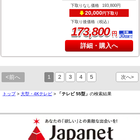
下取りなし価格
193,800円
20,000
下取り
円
下取り後価格（税込）
,
173
800
円
詳細・購入へ
1
2
3
4
5
<前へ
次へ>
トップ
>
大型・4Kテレビ
>
「テレビ 55型」
の検索結果