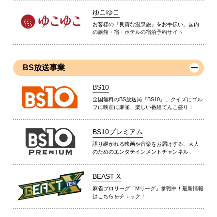
ゆこゆこ
お客様の『良質な温泉旅』をお手伝い。国内
の旅館・宿・ホテルの宿泊予約サイト
BS放送事業
BS10
全国無料のBS放送局『BS10』。クイズにゴル
フに映画に麻雀、楽しい番組てんこ盛り！
BS10プレミアム
語り継がれる映画や音楽をお届けする、大人
のためのエンタテインメントチャンネル
BEAST X
麻雀プロリーグ「Mリーグ」参戦中！最新情報
はこちらをチェック！