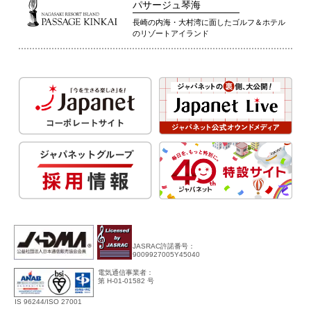
パサージュ琴海
長崎の内海・大村湾に面したゴルフ＆ホテル
のリゾートアイランド
JASRAC許諾番号：
9009927005Y45040
電気通信事業者：
第 H-01-01582 号
IS 96244/ISO 27001