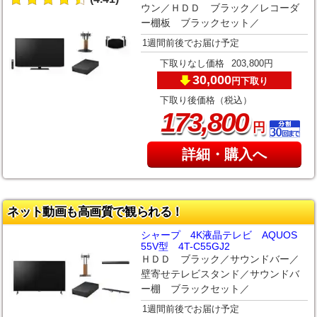
ウン／ＨＤＤ ブラック／レコーダ
ー棚板 ブラックセット／
1週間前後でお届け予定
下取りなし価格
203,800円
30,000
下取り
円
下取り後価格（税込）
,
173
800
円
詳細・購入へ
ネット動画も高画質で観られる！
シャープ 4K液晶テレビ AQUOS
55V型 4T-C55GJ2
ＨＤＤ ブラック／サウンドバー／
壁寄せテレビスタンド／サウンドバ
ー棚 ブラックセット／
1週間前後でお届け予定