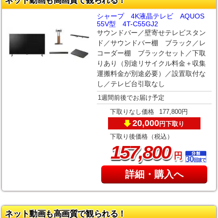
ネット動画も高画質で観られる！
シャープ 4K液晶テレビ AQUOS
55V型 4T-C55GJ2
サウンドバー／壁寄せテレビスタン
ド／サウンドバー棚 ブラック／レ
コーダー棚 ブラックセット／下取
りあり（別途リサイクル料金＋収集
運搬料金が別途必要）／設置取付な
し／テレビ台引取なし
1週間前後でお届け予定
下取りなし価格
177,800円
20,000
下取り
円
下取り後価格（税込）
,
157
800
円
詳細・購入へ
ネット動画も高画質で観られる！