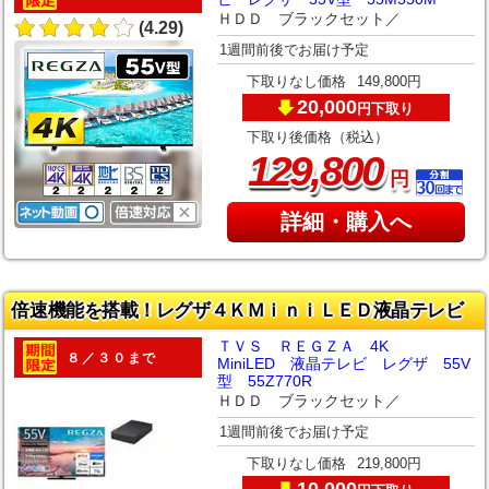
ＨＤＤ ブラックセット／
(4.29)
1週間前後でお届け予定
下取りなし価格
149,800円
20,000
下取り
円
下取り後価格（税込）
,
129
800
円
詳細・購入へ
倍速機能を搭載！レグザ４ＫＭｉｎｉＬＥＤ液晶テレビ
ＴＶＳ ＲＥＧＺＡ 4K
８／３０まで
MiniLED 液晶テレビ レグザ 55V
型 55Z770R
ＨＤＤ ブラックセット／
1週間前後でお届け予定
下取りなし価格
219,800円
10,000