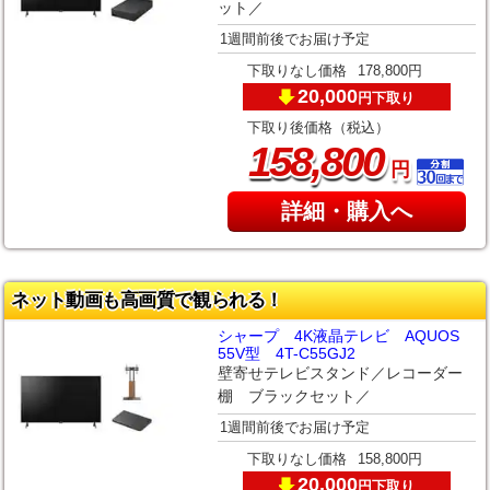
ット／
1週間前後でお届け予定
下取りなし価格
178,800円
20,000
下取り
円
下取り後価格（税込）
,
158
800
円
詳細・購入へ
ネット動画も高画質で観られる！
シャープ 4K液晶テレビ AQUOS
55V型 4T-C55GJ2
壁寄せテレビスタンド／レコーダー
棚 ブラックセット／
1週間前後でお届け予定
下取りなし価格
158,800円
20,000
下取り
円