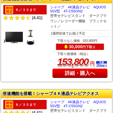
シャープ 4K液晶テレビ AQUOS
８／３０まで
55V型 4T-C55GN2
壁寄せテレビスタンド ダークブラ
(4.41)
ウン／レコーダー棚板 ブラックセ
ット／
1週間前後でお届け予定
下取りなし価格
183,800円
30,000
下取り
円
下取り後価格（税込）
,
153
800
円
詳細・購入へ
倍速機能を搭載！シャープ４Ｋ液晶テレビアクオス
シャープ 4K液晶テレビ AQUOS
８／３０まで
55V型 4T-C55GN2
壁寄せテレビスタンド ダークブラ
(4.41)