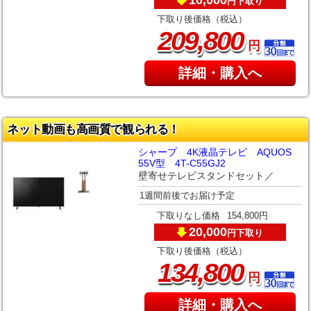
下取り
円
下取り後価格（税込）
,
209
800
円
詳細・購入へ
ネット動画も高画質で観られる！
シャープ 4K液晶テレビ AQUOS
55V型 4T-C55GJ2
壁寄せテレビスタンドセット／
1週間前後でお届け予定
下取りなし価格
154,800円
20,000
下取り
円
下取り後価格（税込）
,
134
800
円
詳細・購入へ