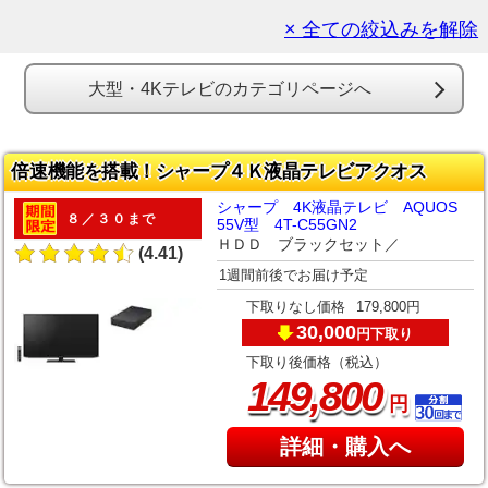
× 全ての絞込みを解除
大型・4Kテレビのカテゴリページへ
倍速機能を搭載！シャープ４Ｋ液晶テレビアクオス
シャープ 4K液晶テレビ AQUOS
８／３０まで
55V型 4T-C55GN2
ＨＤＤ ブラックセット／
(4.41)
1週間前後でお届け予定
下取りなし価格
179,800円
30,000
下取り
円
下取り後価格（税込）
,
149
800
円
詳細・購入へ