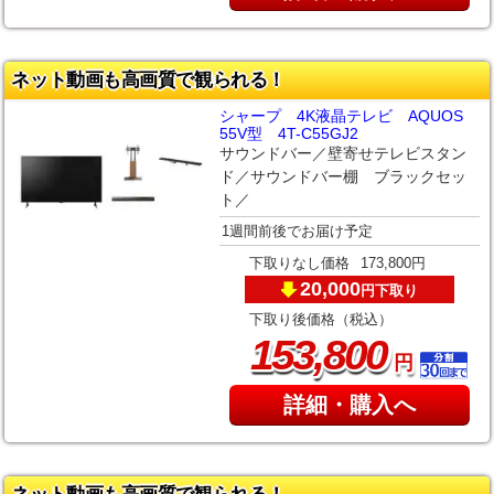
ネット動画も高画質で観られる！
シャープ 4K液晶テレビ AQUOS
55V型 4T-C55GJ2
サウンドバー／壁寄せテレビスタン
ド／サウンドバー棚 ブラックセッ
ト／
1週間前後でお届け予定
下取りなし価格
173,800円
20,000
下取り
円
下取り後価格（税込）
,
153
800
円
詳細・購入へ