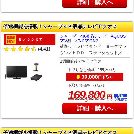
詳細・購入へ
倍速機能を搭載！シャープ４Ｋ液晶テレビアクオス
シャープ 4K液晶テレビ AQUOS
８／３０まで
55V型 4T-C55GN2
壁寄せテレビスタンド ダークブラ
(4.41)
ウン／ＨＤＤ ブラックセット／
1週間前後でお届け予定
下取りなし価格
199,800円
30,000
下取り
円
下取り後価格（税込）
,
169
800
円
詳細・購入へ
倍速機能を搭載！シャープ４Ｋ液晶テレビアクオス