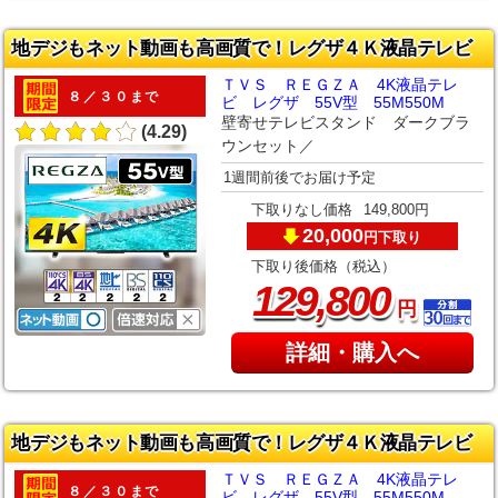
地デジもネット動画も高画質で！レグザ４Ｋ液晶テレビ
ＴＶＳ ＲＥＧＺＡ 4K液晶テレ
８／３０まで
ビ レグザ 55V型 55M550M
壁寄せテレビスタンド ダークブラ
(4.29)
ウンセット／
1週間前後でお届け予定
下取りなし価格
149,800円
20,000
下取り
円
下取り後価格（税込）
,
129
800
円
詳細・購入へ
地デジもネット動画も高画質で！レグザ４Ｋ液晶テレビ
ＴＶＳ ＲＥＧＺＡ 4K液晶テレ
８／３０まで
ビ レグザ 55V型 55M550M