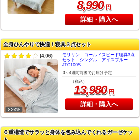
,
8
990
円
詳細・購入へ
全身ひんやりで快適！寝具３点セット
モリリン コールドスピード寝具3点
(4.06)
セット シングル アイスブルー
JTC100S
3～4週間前後でお届け予定
（税込）
,
13
980
円
詳細・購入へ
６重構造でサラッと身体を包み込んでくれるガーゼケッ
ト