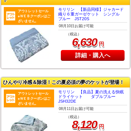
モリリン 【新品同様】ジャカード
アウトレットセール
織り６重ガーゼケット シングル
※ＷＥＢクーポンはご
ブルー JST20S
ざいません。
08月10日お届け可能
（税込）
,
6
630
円
詳細・購入へ
ひんやり冷感＆除湿！この夏必須の夢のケットが登場！
モリリン 【良品】夏の洗える快眠
アウトレットセール
ドライケット ダブルブルー
※ＷＥＢクーポンはご
JSH32DE
ざいません。
08月11日お届け可能
（税込）
,
8
120
円