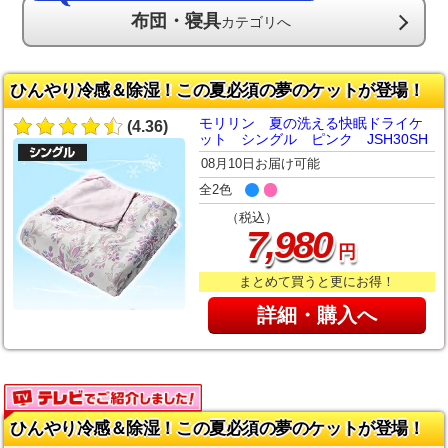
布団・寝具
カテゴリへ
ひんやり冷感＆除湿！この夏必須の夢のケットが登場！
モリリン 夏の洗える快眠ドライケ
(4.36)
ット シングル ピンク JSH30SH
08月10日お届け可能
全2色
（税込）
,
7
980
円
まとめて買うと更にお得！
詳細・購入へ
ひんやり冷感＆除湿！この夏必須の夢のケットが登場！