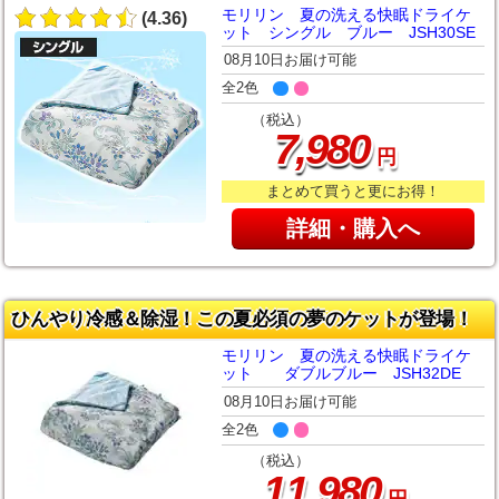
モリリン 夏の洗える快眠ドライケ
(4.36)
ット シングル ブルー JSH30SE
08月10日お届け可能
全2色
（税込）
,
7
980
円
まとめて買うと更にお得！
詳細・購入へ
ひんやり冷感＆除湿！この夏必須の夢のケットが登場！
モリリン 夏の洗える快眠ドライケ
ット ダブルブルー JSH32DE
08月10日お届け可能
全2色
（税込）
,
11
980
円