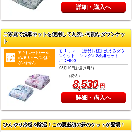
詳細・購入へ
ご家庭で洗濯ネットを使用して丸洗い可能なダウンケッ
ト
モリリン 【新品同様】洗えるダウ
アウトレットセール
ンケット シングル2枚組セット
※ＷＥＢクーポンはご
JTDF80S
ざいません。
08月10日お届け可能
（税込）
,
8
530
円
詳細・購入へ
ひんやり冷感＆除湿！この夏必須の夢のケットが登場！