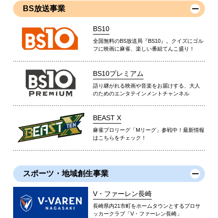
BS放送事業
BS10
全国無料のBS放送局『BS10』。クイズにゴル
フに映画に麻雀、楽しい番組てんこ盛り！
BS10プレミアム
語り継がれる映画や音楽をお届けする、大人
のためのエンタテインメントチャンネル
BEAST X
麻雀プロリーグ「Mリーグ」参戦中！最新情報
はこちらをチェック！
スポーツ・地域創生事業
V・ファーレン長崎
長崎県内21市町をホームタウンとするプロサ
ッカークラブ「V・ファーレン長崎」