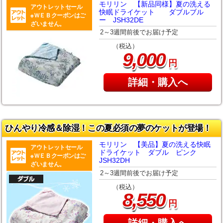
モリリン 【新品同様】夏の洗える
アウトレットセール
快眠ドライケット ダブルブル
※ＷＥＢクーポンはご
ー JSH32DE
ざいません。
2～3週間前後でお届け予定
（税込）
,
9
000
円
詳細・購入へ
ひんやり冷感＆除湿！この夏必須の夢のケットが登場！
モリリン 【美品】夏の洗える快眠
アウトレットセール
ドライケット ダブル ピンク
※ＷＥＢクーポンはご
JSH32DH
ざいません。
2～3週間前後でお届け予定
（税込）
,
8
550
円
詳細・購入へ