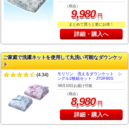
（税込）
,
9
980
円
まとめて買うと更にお得！
詳細・購入へ
ご家庭で洗濯ネットを使用して丸洗い可能なダウンケッ
ト
モリリン 洗えるダウンケット シ
(4.34)
ングル2枚組セット JTDF80S
08月10日お届け可能
（税込）
,
8
980
円
詳細・購入へ