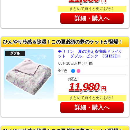
まとめて買うと更にお得！
詳細・購入へ
ひんやり冷感＆除湿！この夏必須の夢のケットが登場！
モリリン 夏の洗える快眠ドライケ
ット ダブル ピンク JSH32DH
08月10日お届け可能
全2色
（税込）
,
11
980
円
まとめて買うと更にお得！
詳細・購入へ