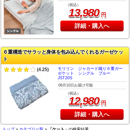
（税込）
,
13
980
円
詳細・購入へ
６重構造でサラッと身体を包み込んでくれるガーゼケッ
ト
モリリン ジャカード織り６重ガー
(4.25)
ゼケット シングル ブルー
JST20S
08月10日お届け可能
（税込）
,
12
980
円
詳細・購入へ
トップ
>
カテゴリ一覧
>
「ケット」
の検索結果