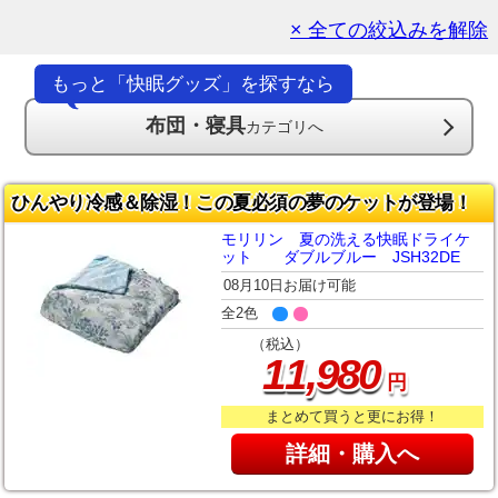
× 全ての絞込みを解除
もっと「快眠グッズ」を探すなら
布団・寝具
カテゴリへ
ひんやり冷感＆除湿！この夏必須の夢のケットが登場！
モリリン 夏の洗える快眠ドライケ
ット ダブルブルー JSH32DE
08月10日お届け可能
全2色
（税込）
,
11
980
円
まとめて買うと更にお得！
詳細・購入へ