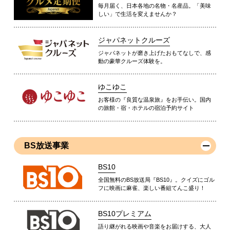
毎月届く、日本各地の名物・名産品。「美味
しい」で生活を変えませんか？
ジャパネットクルーズ
ジャパネットが磨き上げたおもてなしで、感
動の豪華クルーズ体験を。
ゆこゆこ
お客様の『良質な温泉旅』をお手伝い。国内
の旅館・宿・ホテルの宿泊予約サイト
BS放送事業
BS10
全国無料のBS放送局『BS10』。クイズにゴル
フに映画に麻雀、楽しい番組てんこ盛り！
BS10プレミアム
語り継がれる映画や音楽をお届けする、大人