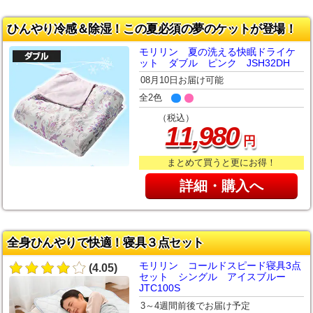
ひんやり冷感＆除湿！この夏必須の夢のケットが登場！
モリリン 夏の洗える快眠ドライケ
ット ダブル ピンク JSH32DH
08月10日お届け可能
全2色
（税込）
,
11
980
円
まとめて買うと更にお得！
詳細・購入へ
全身ひんやりで快適！寝具３点セット
モリリン コールドスピード寝具3点
(4.05)
セット シングル アイスブルー
JTC100S
3～4週間前後でお届け予定