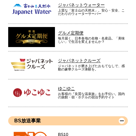
ジャパネットウォーター
上質な「富士山の天然水」。安心・安全、こ
だわりのウォーターサーバー
グルメ定期便
毎月届く、日本各地の名物・名産品。「美味
しい」で生活を変えませんか？
ジャパネットクルーズ
ジャパネットが磨き上げたおもてなしで、感
動の豪華クルーズ体験を。
ゆこゆこ
お客様の『良質な温泉旅』をお手伝い。国内
の旅館・宿・ホテルの宿泊予約サイト
BS放送事業
BS10