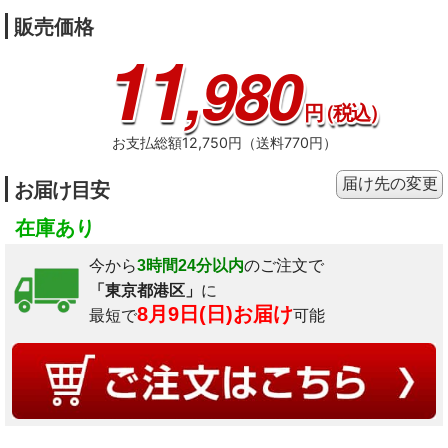
販売価格
11
,980
円
（税込）
お支払総額12,750円（送料770円）
届け先の変更
お届け目安
在庫あり
今から
3時間24分以内
のご注文で
「東京都港区」
に
8月9日(日)お届け
最短で
可能