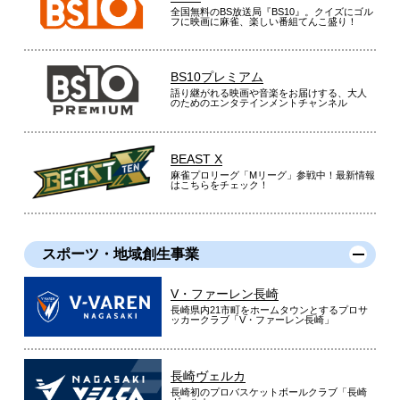
全国無料のBS放送局『BS10』。クイズにゴル
フに映画に麻雀、楽しい番組てんこ盛り！
BS10プレミアム
語り継がれる映画や音楽をお届けする、大人
のためのエンタテインメントチャンネル
BEAST X
麻雀プロリーグ「Mリーグ」参戦中！最新情報
はこちらをチェック！
スポーツ・地域創生事業
V・ファーレン長崎
長崎県内21市町をホームタウンとするプロサ
ッカークラブ「V・ファーレン長崎」
長崎ヴェルカ
長崎初のプロバスケットボールクラブ「長崎