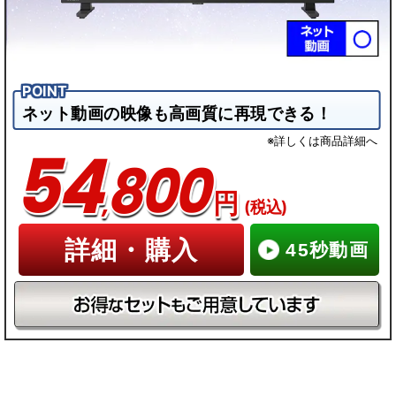
ネット動画の映像も高画質に再現できる！
※詳しくは商品詳細へ
54
800
,
円
(税込)
詳細・購入
45秒動画