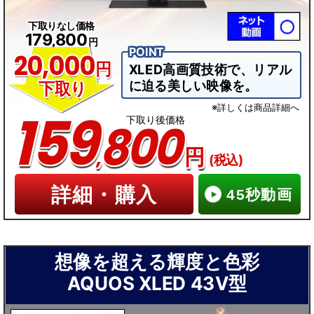
下取りなし価格
179,800
円
20,000
円
XLED高画質技術で、リアル
に迫る美しい映像を。
下取り
※詳しくは商品詳細へ
159
下取り後価格
800
,
円
(税込)
詳細・購入
45秒動画
▼
想像を超える輝度と色彩
セ
AQUOS XLED 43V型
ッ
ト