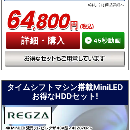
※詳しくは商品詳細へ
64
800
,
円
(税込)
詳細・購入
45秒動画
タイムシフトマシン搭載MiniLED
お得なHDDセット!
4K MiniLED 液晶テレビ レグザ 43V型＜43Z870R＞