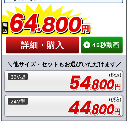
詳細・購入
45秒動画
＼他サイズ・セットもお選びいただけます／
54
(税込)
32V型
800
,
円
44
(税込)
24V型
800
,
円