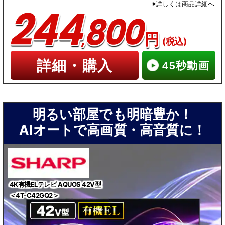
+録画用HDD
※詳しくは商品詳細へ
244
800
,
円
(税込)
詳細・購入
45秒動画
明るい部屋でも明暗豊か！
0
AIオートで高画質・高音質に！
)
4K有機ELテレビ AQUOS 42V型
＜4T-C42GQ2＞