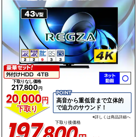
下取りなし価格
217,800
円
20,000
円
高音から重低音まで立体的
で迫力のサウンド！
下取り
※詳しくは商品詳細へ
197
下取り後価格
800