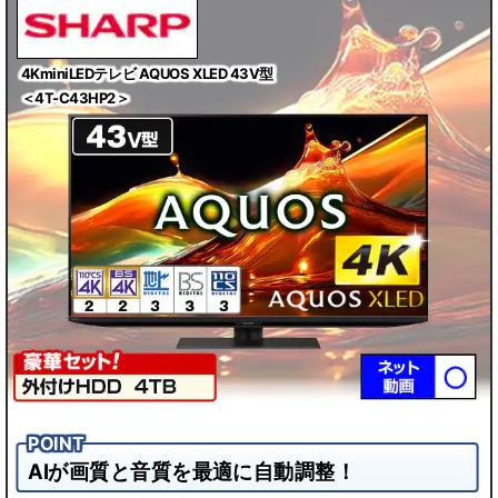
を
お
選
4KminiLEDテレビ AQUOS XLED 43V型
び
＜4T-C43HP2＞
下
さ
い
▼
テレビ単品
テレビ+録画用HDD
テレビ+サウンドバー
テレビ+サウンドバー
AIが画質と音質を最適に自動調整！