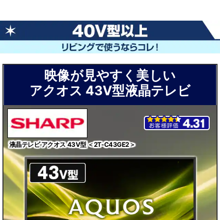
▼
▼
▼
セ
セ
セ
ッ
ッ
ッ
ト
ト
ト
を
を
を
お
お
お
映像が見やすく美しい
選
選
選
アクオス 43V型液晶テレビ
び
び
び
下
下
下
さ
さ
さ
い
い
い
▼
▼
▼
液晶テレビ アクオス 43V型 ＜2T-C43GE2＞
テレビ単品
テレビ単品
テレビ単品
テレビ+録画用HDD
テレビ+録画用HDD
テレビ+録画用HDD