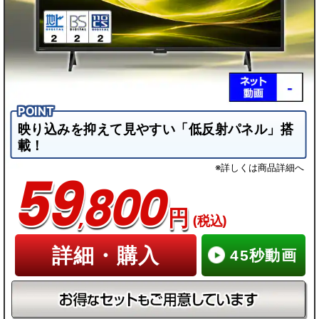
テレビ+サウンドバー
テレビ+サウンドバー
0
映り込みを抑えて見やすい「低反射パネル」搭
載！
※詳しくは商品詳細へ
59
0
0
800
)
,
円
(税込)
)
)
詳細・購入
45秒動画