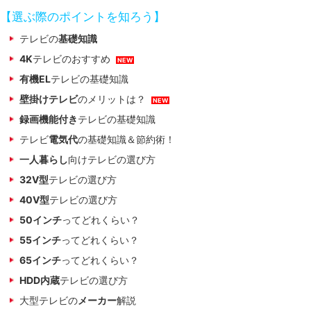
【選ぶ際のポイントを知ろう】
テレビの
基礎知識
4K
テレビのおすすめ
NEW
有機EL
テレビの基礎知識
壁掛けテレビ
のメリットは？
NEW
録画機能付き
テレビの基礎知識
テレビ
電気代
の基礎知識＆節約術！
一人暮らし
向けテレビの選び方
32V型
テレビの選び方
40V型
テレビの選び方
50インチ
ってどれくらい？
55インチ
ってどれくらい？
65インチ
ってどれくらい？
HDD内蔵
テレビの選び方
大型テレビの
メーカー
解説