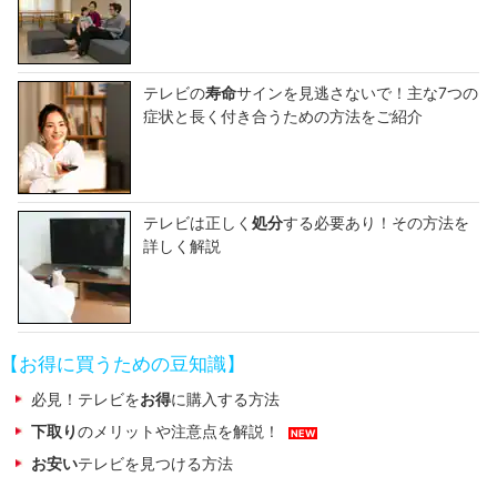
テレビの
寿命
サインを見逃さないで！主な7つの
症状と長く付き合うための方法をご紹介
テレビは正しく
処分
する必要あり！その方法を
詳しく解説
【お得に買うための豆知識】
必見！テレビを
お得
に購入する方法
下取り
のメリットや注意点を解説！
NEW
お安い
テレビを見つける方法