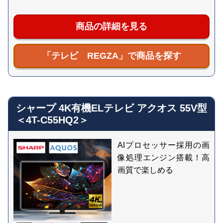
商品の詳細を見る
「テレビ REGZA」で商品を探す
シャープ 4K有機ELテレビ アクオス 55V型
＜4T-C55HQ2＞
AIプロセッサー採用の画
像処理エンジン搭載！高
画質で楽しめる