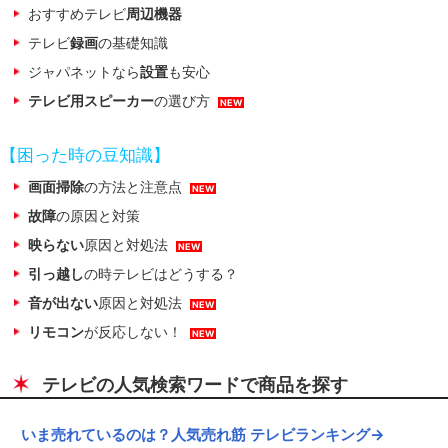
おすすめテレビ
周辺機器
テレビ
録画
の基礎知識
ジャパネットなら
設置
も安心
テレビ用スピーカー
の選び方
NEW
【困った時の豆知識】
画面掃除
の方法と注意点
NEW
故障
の原因と対策
映らない
原因と対処法
NEW
引っ越し
の時テレビはどうする？
音が出ない
原因と対処法
NEW
リモコン
が反応しない！
NEW
テレビの人気検索ワードで商品を探す
いま売れているのは？人気売れ筋 テレビランキング
→