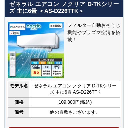
ゼネラル エアコン ノクリア D-TKシリー
ズ 主に6畳 ＜AS-D226TTK＞
フィルター自動おそうじ
機能やプラズマ空清を搭
載！
モデル名
ゼネラル エアコン ノクリア D-TKシリー
ズ 主に6畳 AS-D226TTK
価格
109,800
円(税込)
備考
他の畳数もございます。