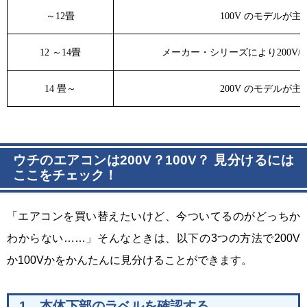
～
12
畳
100V
のモデルが主
12
～
14
畳
メーカー・シリーズにより
200V/1
14
畳～
200V
のモデルが主
ウチのエアコンは200V？100V？ 見分けるには
ここをチェック！
「エアコンを買い替えたいけど、今ついてるのがどっちか
わからない……」そんなときは、以下の3つの方法で200V
か100Vかをかんたんに見分けることができます。
1．本体下部のラベルを確認する