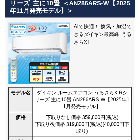
リーズ 主に10畳 ＜AN286ARS-W【2025
年11月発売モデル】＞
AIで快適！ 換気・加湿で
きるダイキン最高峰｢うる
さらX｣
モデル名
ダイキン ルームエアコン うるさらX Rシ
リーズ 主に10畳 AN286ARS-W【2025年1
1月発売モデル】
価格
下取りなし価格
359,800
円(税込)
下取り後価格
319,800
円(税込)
(
40,000
円下
取り)