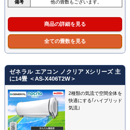
備考
他の畳数もございます。
商品の詳細を見る
全ての畳数を見る
ゼネラル エアコン ノクリア Xシリーズ 主
に14畳 ＜AS-X406T2W＞
2種類の気流で空間全体を
快適にする｢ハイブリッド
気流｣