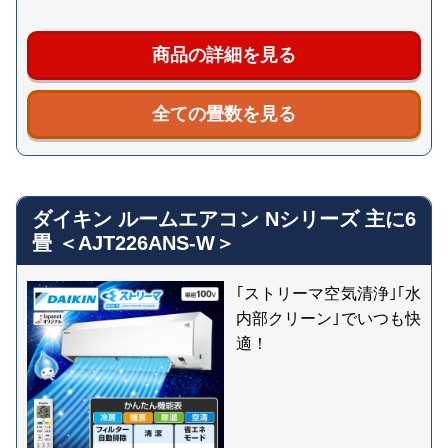
商品の詳細を見る
全ての畳数を見る
ダイキン ルームエアコン Nシリーズ 主に6
畳 ＜AJT226ANS-W＞
｢ストリーマ空気清浄｣｢水
内部クリーン｣でいつも快
適！