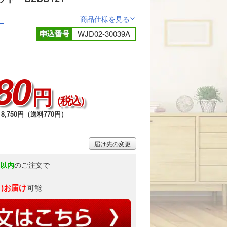
）
商品仕様を見る
>
WJD02-30039A
80
円
（税込）
8,750円（送料770円）
届け先の変更
分以内
のご注文で
月)お届け
可能