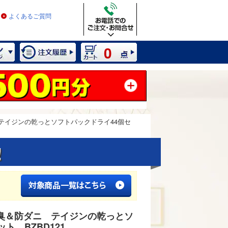
よくあるご質問
0
テイジンの乾っとソフトパックドライ44個セ
!
臭＆防ダニ テイジンの乾っとソ
2 / 12
ト BZBD121