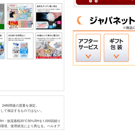
せ、24時間後の質量を測定。
対して保証するものではない。
H・放湿過程20℃50%RHを1,000回繰り
用環境、使用状況により異なる。ベルオア
てはその限りではない。