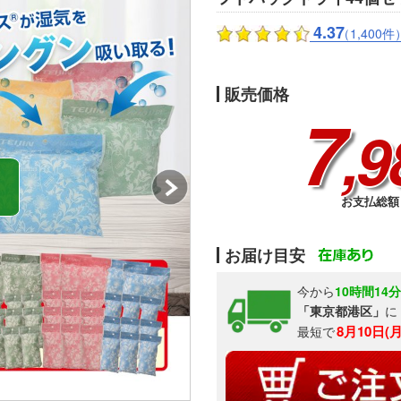
4.37
（1,400件
販売価格
7
,9
お支払総額 
お届け目安
今から
10時間14
「東京都港区」
に
8月10日(
最短で