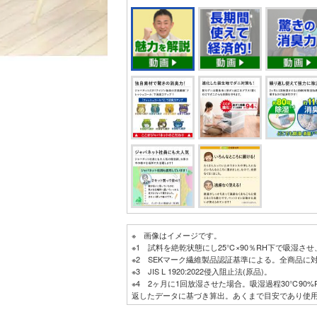
※ 画像はイメージです。
※1 試料を絶乾状態にし25℃×90％RH下で吸湿さ
※2 SEKマーク繊維製品認証基準による。全商品に
※3 JIS L 1920:2022侵入阻止法(原品)。
※4 2ヶ月に1回放湿させた場合。吸湿過程30℃90%R
返したデータに基づき算出。あくまで目安であり使
シスの吸湿放湿性能についてであり、側の袋につい