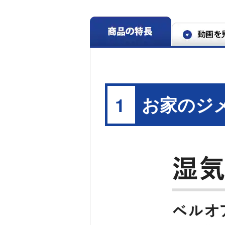
※5 SEKマーク繊維製品認証基準による消臭試験結
※6 全商品に対して保証するものではない。あくま
験データで消臭性能には個体差あり。
お家のジ
1