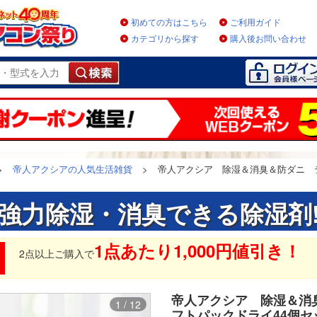
初めての方はこちら
ご利用ガイド
カテゴリから探す
購入後お問い合わせ
>
帝人アクシアの人気生活雑貨
>
帝人アクシア 除湿＆消臭＆防ダニ 
強力除湿・消臭できる除湿剤
1点あたり1,000円値引き！
2点以上ご購入で
帝人アクシア 除湿＆消
1 / 12
フトパックドライ44個セッ