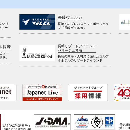
長崎ヴェルカ
ウンとす
長崎初のプロバスケットボールクラ
ファー
ブ「長崎ヴェルカ」
長崎リゾートアイランド
ル長崎
パサージュ琴海
ビュー
長崎の内海・大村湾に面したゴルフ
ぎを。
＆ホテルのリゾートアイランド
電気通
JASRAC許諾番号：
第 H-01
9009927005Y45040