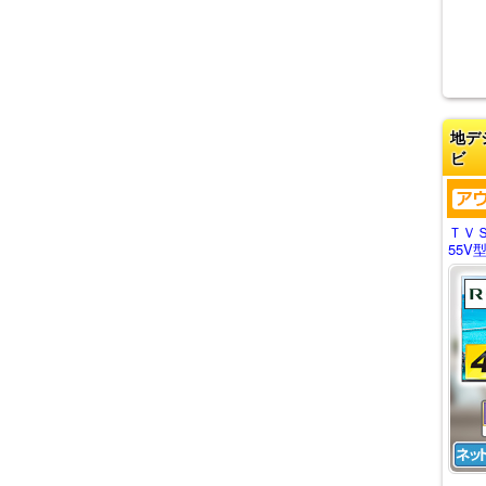
地デ
ビ
ＴＶ
55V