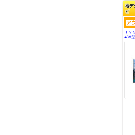
地デ
ビ
ＴＶ
43V