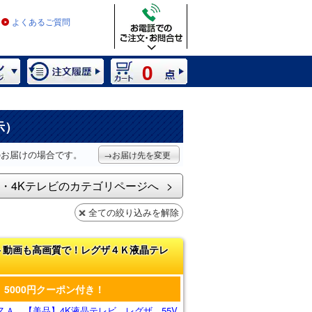
よくあるご質問
0
示）
のお届けの場合です。
→お届け先を変更
・4Kテレビのカテゴリページへ
全ての絞り込みを解除
ト動画も高画質で！レグザ４Ｋ液晶テレ
5000円クーポン付き！
ＺＡ 【美品】4K液晶テレビ レグザ 55V