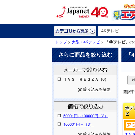
トップ
>
大型・4Kテレビ
>
「4Kテレビ」
の
さらに商品を絞り込む
「
ＴＶＳ ＲＥＧＺＡ（6）
絞り込みを解除
選択中
地デ
ビ
50001円～100000円（3）
100001円～（3）
絞り込みを解除
ＴＶ