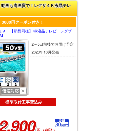
ト動画も高画質で！レグザ４Ｋ液晶テレ
3000円クーポン付き！
ＺＡ 【新品同様】4K液晶テレビ レグザ
0M
2～5日前後でお届け予定
2023年10月発売
標準取付工事費込み
2,900
円（税込）