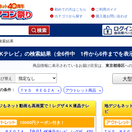
初めての方はこちら
ご利用ガイド
カテゴリから探す
購入後お問い合わせ
検索結果
4Kテレビ
」の検索結果（全6件中 1件から6件までを表
商品情報に表示されているお届け目安は、
東京都港区
へ
大型
並び替え
の条件：
ＴＶＳ ＲＥＧＺＡ
アウトレット商品
ジもネット動画も高画質で！レグザ４Ｋ液晶テレ
地デジもネッ
ビ
10000円クーポン付き！
Ｓ ＲＥＧＺＡ 【良品】4K液晶テレビ レグザ 43V
ＴＶＳ ＲＥＧ