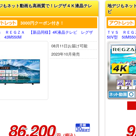
ジもネット動画も高画質で！レグザ４Ｋ液晶テレ
地デジもネッ
ビ
3000円クーポン付き！
Ｓ ＲＥＧＺＡ 【新品同様】4K液晶テレビ レグザ
ＴＶＳ ＲＥＧ
型 43M550M
50V型 50M55
08月11日お届け可能
2023年10月発売
86,200
9
円（税込）