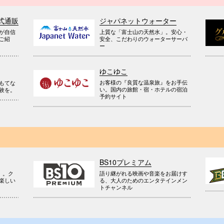
式通販
ジャパネットウォーター
が自信
上質な「富士山の天然水」。安心・
ご紹
安全、こだわりのウォーターサーバ
ー
ゆこゆこ
お客様の『良質な温泉旅』をお手伝
もてな
い。国内の旅館・宿・ホテルの宿泊
験を。
予約サイト
BS10プレミアム
』。ク
語り継がれる映画や音楽をお届けす
楽しい
る、大人のためのエンタテインメン
トチャンネル