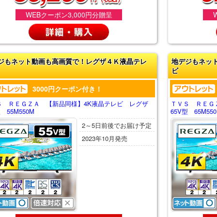
WEBクーポン3,000円分贈呈
ジもネット動画も高画質で！レグザ４Ｋ液晶テレ
地デジもネッ
ビ
3000円クーポン付き！
Ｓ ＲＥＧＺＡ 【新品同様】4K液晶テレビ レグザ
ＴＶＳ ＲＥＧ
型 55M550M
65V型 65M55
2～5日前後でお届け予定
2023年10月発売