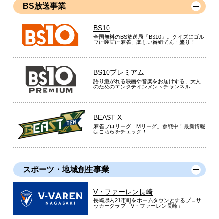
BS放送事業
BS10
全国無料のBS放送局『BS10』。クイズにゴル
フに映画に麻雀、楽しい番組てんこ盛り！
BS10プレミアム
語り継がれる映画や音楽をお届けする、大人
のためのエンタテインメントチャンネル
BEAST X
麻雀プロリーグ「Mリーグ」参戦中！最新情報
はこちらをチェック！
スポーツ・地域創生事業
V・ファーレン長崎
長崎県内21市町をホームタウンとするプロサ
ッカークラブ「V・ファーレン長崎」