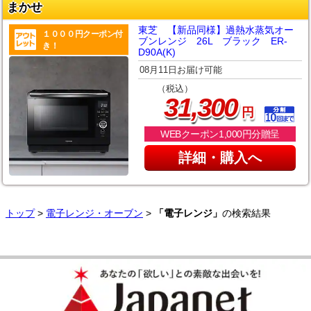
まかせ
東芝 【新品同様】過熱水蒸気オー
１０００円クーポン付
ブンレンジ 26L ブラック ER-
き！
D90A(K)
08月11日お届け可能
（税込）
,
31
300
円
WEBクーポン1,000円分贈呈
詳細・購入へ
トップ
>
電子レンジ・オーブン
>
「電子レンジ」
の検索結果