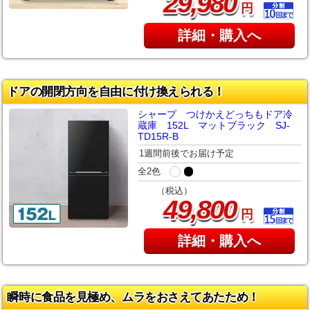
,
29
980
円
詳細・購入へ
ドアの開閉方向を自由に付け換えられる！
シャープ つけかえどっちもドア冷
蔵庫 152L マットブラック SJ-
TD15R-B
1週間前後でお届け予定
全2色
（税込）
,
49
800
円
詳細・購入へ
瞬時に食品を見極め、ムラをおさえてあたため！