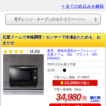
× 全ての絞込みを解除
電子レンジ・オーブンのカテゴリページへ
石窯ドームで本格調理！センサーで冷凍あたためも、お
まかせ
東芝 過熱水蒸気オーブンレンジ
(4.25)
石窯ドーム 26L ブラック ER-
D90A(K)
08月11日お届け可能
全2色
下取りなし価格
57,980円
23,000
下取り
円
下取り後価格（税込）
,
34
980
円