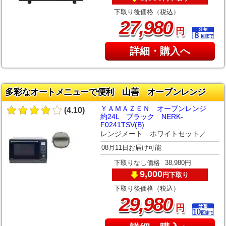
下取り後価格（税込）
,
27
980
円
詳細・購入へ
多彩なオートメニューで便利 山善 オーブンレンジ
ＹＡＭＡＺＥＮ オーブンレンジ
(4.10)
約24L ブラック NERK-
F0241TSV(B)
レンジメート ホワイトセット／
08月11日お届け可能
下取りなし価格
38,980円
9,000
下取り
円
下取り後価格（税込）
,
29
980
円