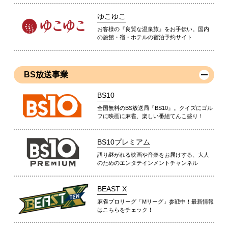
ゆこゆこ
お客様の『良質な温泉旅』をお手伝い。国内
の旅館・宿・ホテルの宿泊予約サイト
BS放送事業
BS10
全国無料のBS放送局『BS10』。クイズにゴル
フに映画に麻雀、楽しい番組てんこ盛り！
BS10プレミアム
語り継がれる映画や音楽をお届けする、大人
のためのエンタテインメントチャンネル
BEAST X
麻雀プロリーグ「Mリーグ」参戦中！最新情報
はこちらをチェック！