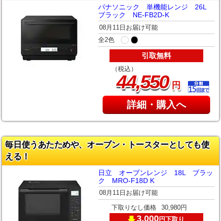
パナソニック 単機能レンジ 26L
ブラック NE-FB2D-K
08月11日お届け可能
全2色
引取無料
（税込）
,
44
550
円
詳細・購入へ
毎日使うあたためや、オーブン・トースターとしても使
える！
日立 オーブンレンジ 18L ブラッ
ク MRO-F18D K
08月11日お届け可能
下取りなし価格
30,980円
3,000
下取り
円