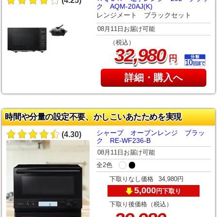
(4.25)
ク AQM-20AJ(K)
レンジメート ブラックセット
08月11日お届け可能
（税込）
,
32
980
円
詳細・購入へ
時間や分量の設定不要、かしこいあたためを実現
シャープ オーブンレンジ ブラッ
(4.30)
ク RE-WF236-B
08月11日お届け可能
全2色
下取りなし価格
34,980円
5,000
下取り
円
下取り後価格（税込）