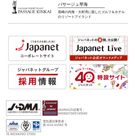
パサージュ琴海
長崎の内海・大村湾に面したゴルフ＆ホテル
のリゾートアイランド
JASRAC許諾番号：
9009927005Y45040
電気通信事業者：
第 H-01-01582 号
IS 96244/ISO 27001