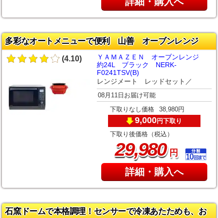
詳細・購入へ
多彩なオートメニューで便利 山善 オーブンレンジ
ＹＡＭＡＺＥＮ オーブンレンジ
(4.10)
約24L ブラック NERK-
F0241TSV(B)
レンジメート レッドセット／
08月11日お届け可能
下取りなし価格
38,980円
9,000
下取り
円
下取り後価格（税込）
,
29
980
円
詳細・購入へ
石窯ドームで本格調理！センサーで冷凍あたためも、お