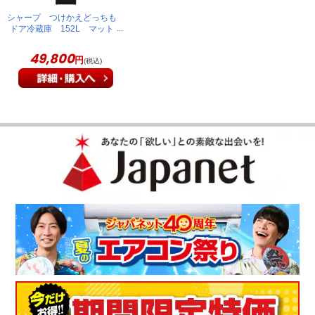
シャープ つけかえどっちも
ドア冷蔵庫 152L マット
ブラック SJ-TD15R-B
49,800
円
(税込)