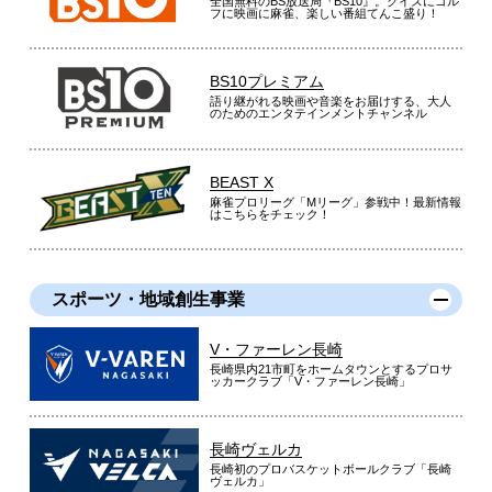
全国無料のBS放送局『BS10』。クイズにゴル
フに映画に麻雀、楽しい番組てんこ盛り！
BS10プレミアム
語り継がれる映画や音楽をお届けする、大人
のためのエンタテインメントチャンネル
BEAST X
麻雀プロリーグ「Mリーグ」参戦中！最新情報
はこちらをチェック！
スポーツ・地域創生事業
V・ファーレン長崎
長崎県内21市町をホームタウンとするプロサ
ッカークラブ「V・ファーレン長崎」
長崎ヴェルカ
長崎初のプロバスケットボールクラブ「長崎
ヴェルカ」