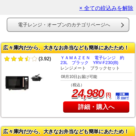
× 全ての絞込みを解除
電子レンジ・オーブンのカテゴリページへ
広々庫内だから、大きなお弁当なども簡単にあたため！
ＹＡＭＡＺＥＮ 電子レンジ 約
(3.92)
23L ブラック YRV-F230(B)
レンジメート ブラックセット
08月10日お届け可能
（税込）
,
24
980
円
詳細・購入へ
広々庫内だから、大きなお弁当なども簡単にあたため！