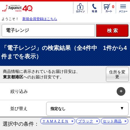
0
ようこそ！
新規会員登録はこちら
「電子レンジ」の検索結果（全4件中 1件から4
件までを表示）
商品情報に表示されているお届け目安は、
住所を変
更
東京都港区
へのお届け目安です。
絞り込み
並び替え
ＹＡＭＡＺＥＮ
ブラック
セット商品
選択中の条件：