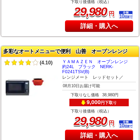
下取り後価格（税込）
,
29
980
円
詳細・購入へ
多彩なオートメニューで便利 山善 オーブンレンジ
ＹＡＭＡＺＥＮ オーブンレンジ
(4.10)
約24L ブラック NERK-
F0241TSV(B)
レンジメート レッドセット／
08月10日お届け可能
下取りなし価格
38,980円
9,000
下取り
円
下取り後価格（税込）
,
29
980
円
詳細・購入へ