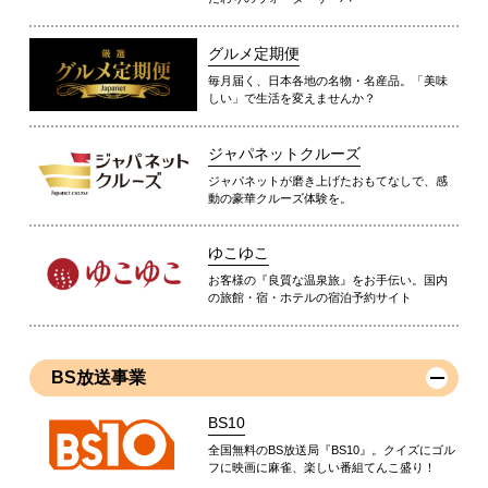
グルメ定期便
毎月届く、日本各地の名物・名産品。「美味
しい」で生活を変えませんか？
ジャパネットクルーズ
ジャパネットが磨き上げたおもてなしで、感
動の豪華クルーズ体験を。
ゆこゆこ
お客様の『良質な温泉旅』をお手伝い。国内
の旅館・宿・ホテルの宿泊予約サイト
BS放送事業
BS10
全国無料のBS放送局『BS10』。クイズにゴル
フに映画に麻雀、楽しい番組てんこ盛り！