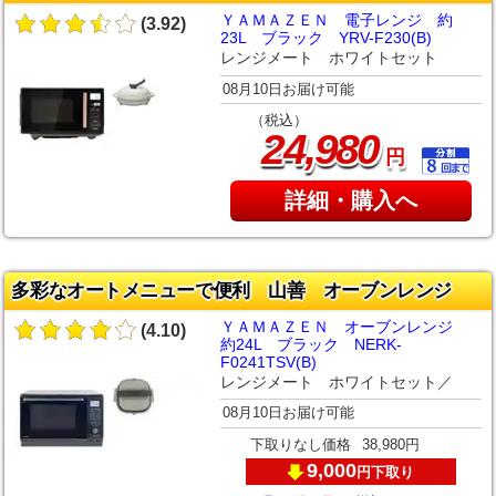
ＹＡＭＡＺＥＮ 電子レンジ 約
(3.92)
23L ブラック YRV-F230(B)
レンジメート ホワイトセット
08月10日お届け可能
（税込）
,
24
980
円
詳細・購入へ
多彩なオートメニューで便利 山善 オーブンレンジ
ＹＡＭＡＺＥＮ オーブンレンジ
(4.10)
約24L ブラック NERK-
F0241TSV(B)
レンジメート ホワイトセット／
08月10日お届け可能
下取りなし価格
38,980円
9,000
下取り
円