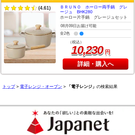
ＢＲＵＮＯ ホーロー両手鍋 グレ
(4.61)
ージュ BHK280
ホーロー片手鍋 グレージュセット
08月09日お届け可能
全2色
（税込）
,
10
230
円
詳細・購入へ
トップ
>
電子レンジ・オーブン
>
「電子レンジ」
の検索結果