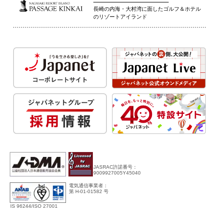
長崎の内海・大村湾に面したゴルフ＆ホテル
のリゾートアイランド
JASRAC許諾番号：
9009927005Y45040
電気通信事業者：
第 H-01-01582 号
IS 96244/ISO 27001