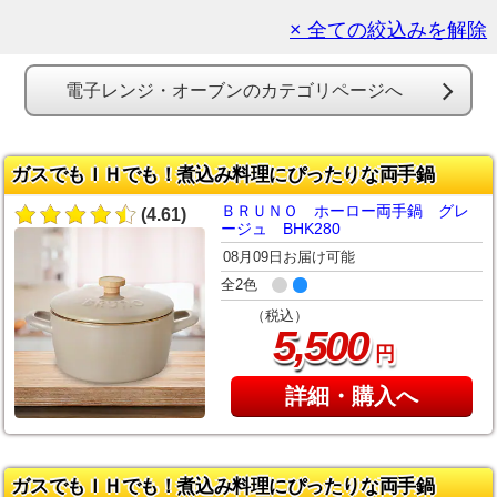
× 全ての絞込みを解除
電子レンジ・オーブンのカテゴリページへ
ガスでもＩＨでも！煮込み料理にぴったりな両手鍋
ＢＲＵＮＯ ホーロー両手鍋 グレ
(4.61)
ージュ BHK280
08月09日お届け可能
全2色
（税込）
,
5
500
円
詳細・購入へ
ガスでもＩＨでも！煮込み料理にぴったりな両手鍋