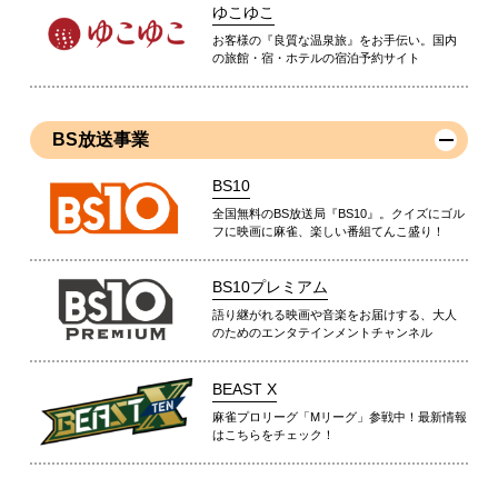
ゆこゆこ
お客様の『良質な温泉旅』をお手伝い。国内
の旅館・宿・ホテルの宿泊予約サイト
BS放送事業
BS10
全国無料のBS放送局『BS10』。クイズにゴル
フに映画に麻雀、楽しい番組てんこ盛り！
BS10プレミアム
語り継がれる映画や音楽をお届けする、大人
のためのエンタテインメントチャンネル
BEAST X
麻雀プロリーグ「Mリーグ」参戦中！最新情報
はこちらをチェック！