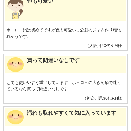
色も可愛い
ホ－ロ－鍋は初めてですが色も可愛いし念願のジャム作り頑張
れそうです。
（
大阪府
40代
N.M様
）
買って間違いなしです
とても使いやすく重宝しています！ホ－ロ－の大きめ鍋で迷っ
ているなら買って間違いなしです！
（
神奈川県
30代
F.H様
）
汚れも取れやすくて気に入っています