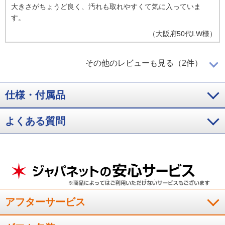
大きさがちょうど良く、汚れも取れやすくて気に入っていま
す。
（
大阪府
50代
I.W様
）
大きさがちょうどいい！
その他のレビューも見る（2件）
仕様・付属品
大きさが丁度良く、使い勝手が良い。
（
愛知県
50代
O.T様
）
よくある質問
大変重宝しています
とても使い勝手がよく可愛いので大変重宝しています！
（
岐阜県
30代
K.R様
）
アフターサービス
※
「お客様の声」は実際にご購入されたお客様からのご意見を掲載しておりま
す。