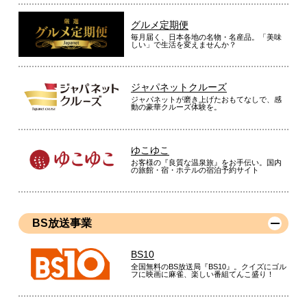
グルメ定期便
毎月届く、日本各地の名物・名産品。「美味
しい」で生活を変えませんか？
ジャパネットクルーズ
ジャパネットが磨き上げたおもてなしで、感
動の豪華クルーズ体験を。
ゆこゆこ
お客様の『良質な温泉旅』をお手伝い。国内
の旅館・宿・ホテルの宿泊予約サイト
BS放送事業
BS10
全国無料のBS放送局『BS10』。クイズにゴル
フに映画に麻雀、楽しい番組てんこ盛り！