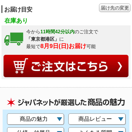
届け先の変更
お届け目安
在庫あり
今から
11時間42分以内
のご注文で
「東京都港区」
に
8月9日(日)お届け
最短で
可能
商品の魅力
商品レビュー