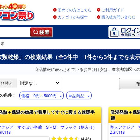
初めての方はこちら
ご利用ガイド
カテゴリから探す
購入後お問い合わせ
結果
衣類乾燥
」の検索結果（全3件中 1件から3件までを表
商品情報に表示されているお届け目安は、
東京都港区
へ
並び替え
の条件：
価格 0円～5000円
単品商品
発熱＋保温の効果で着用してすぐに暖まる速暖半
吸湿発熱＋保
纏
アクシア すぐぽか半纏 S～M ブラック（柄入り）
帝人アクシア 
K118
ZSK118
(4.46)