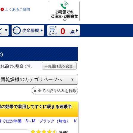
よくあるご質問
0
示）
のお届けの場合です。
→お届け先を変更
布団乾燥機のカテゴリページへ
全ての絞り込みを解除
温の効果で着用してすぐに暖まる速暖半
すぐぽか半纏 S～M ブラック（無地） K
(4.46)