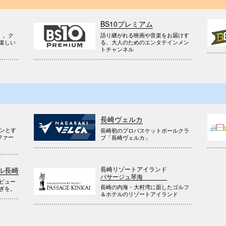
BS10プレミアム
』。ク
語り継がれる映画や音楽をお届けす
楽しい
る、大人のためのエンタテインメン
トチャンネル
長崎ヴェルカ
ウンとす
長崎初のプロバスケットボールクラ
ファー
ブ「長崎ヴェルカ」
長崎リゾートアイランド
ル長崎
パサージュ琴海
ビュー
長崎の内海・大村湾に面したゴルフ
ぎを。
＆ホテルのリゾートアイランド