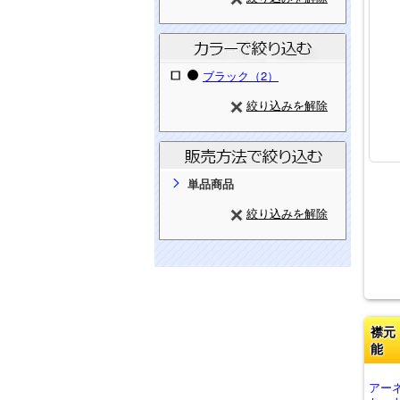
ブラック（2）
絞り込みを解除
単品商品
絞り込みを解除
襟元
能
アー