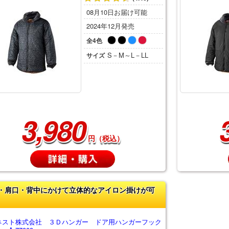
08月10日お届け可能
2024年12月発売
全4色
S－M～L－LL
サイズ
3,980
円（税込）
・肩口・背中にかけて立体的なアイロン掛けが可
ネスト株式会社 ３Ｄハンガー ドア用ハンガーフック