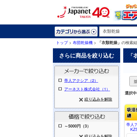
トップ
>
布団乾燥機
>
「衣類乾燥」
の検索
さらに商品を絞り込む
「
帝人アクシア（2）
アーネスト株式会社（1）
選択中
絞り込みを解除
吸湿
纏
帝人
～5000円（3）
KZS
絞り込みを解除