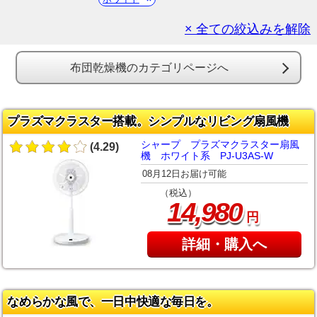
× 全ての絞込みを解除
布団乾燥機のカテゴリページへ
プラズマクラスター搭載。シンプルなリビング扇風機
シャープ プラズマクラスター扇風
(4.29)
機 ホワイト系 PJ-U3AS-W
08月12日お届け可能
（税込）
,
14
980
円
詳細・購入へ
なめらかな風で、一日中快適な毎日を。